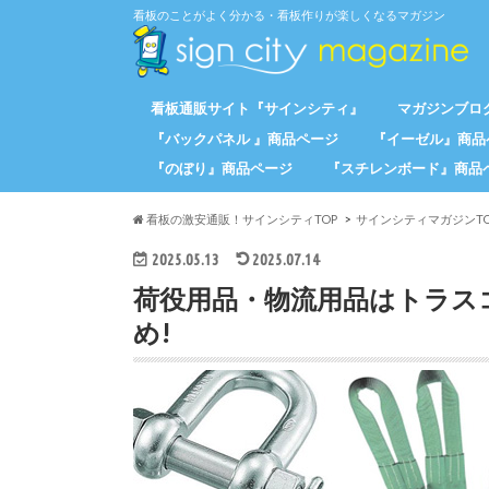
看板のことがよく分かる・看板作りが楽しくなるマガジン
看板通販サイト『サインシティ』
マガジンブログ
『バックパネル 』商品ページ
『イーゼル』商品
『のぼり』商品ページ
『スチレンボード』商品
看板の激安通販！サインシティTOP
サインシティマガジンTO
2025.05.13
2025.07.14
荷役用品・物流用品はトラスコ中
め!