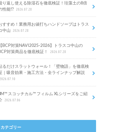
繰り返し使える除湿石を徹底検証！珪藻土の8倍
の性能!?
2026.07.28
おすすめ！業務用お値打ちハンドソープはトラス
コ中山
2026.07.28
【BCP対策NAVI2025-2026】トラスコ中山の
BCP対策商品を徹底検証！
2026.07.28
貼るだけスラットウォール！「壁物語」を徹底検
証｜吸音効果・施工方法・全ラインナップ解説
2026.07.10
3M™ スコッチカル™ フィルム XLシリーズをご紹
介
2026.07.06
カテゴリー