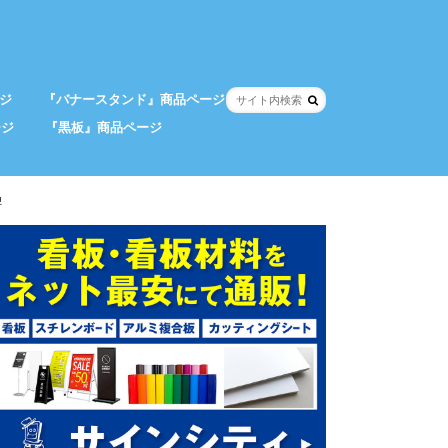
ジ
『バナースタンド』商品ページ
ージ
『黒板』商品ページ
!