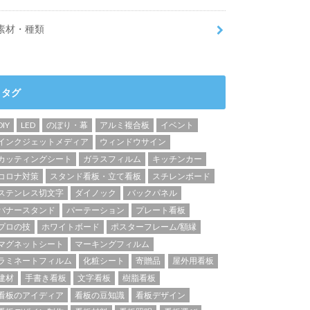
素材・種類
タグ
DIY
LED
のぼり・幕
アルミ複合板
イベント
インクジェットメディア
ウィンドウサイン
カッティングシート
ガラスフィルム
キッチンカー
コロナ対策
スタンド看板・立て看板
スチレンボード
ステンレス切文字
ダイノック
バックパネル
バナースタンド
パーテーション
プレート看板
プロの技
ホワイトボード
ポスターフレーム/額縁
マグネットシート
マーキングフィルム
ラミネートフィルム
化粧シート
寄贈品
屋外用看板
建材
手書き看板
文字看板
樹脂看板
看板のアイディア
看板の豆知識
看板デザイン