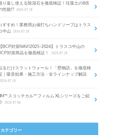
繰り返し使える除湿石を徹底検証！珪藻土の8倍
の性能!?
2026.07.28
おすすめ！業務用お値打ちハンドソープはトラス
コ中山
2026.07.28
【BCP対策NAVI2025-2026】トラスコ中山の
BCP対策商品を徹底検証！
2026.07.28
貼るだけスラットウォール！「壁物語」を徹底検
証｜吸音効果・施工方法・全ラインナップ解説
2026.07.10
3M™ スコッチカル™ フィルム XLシリーズをご紹
介
2026.07.06
カテゴリー