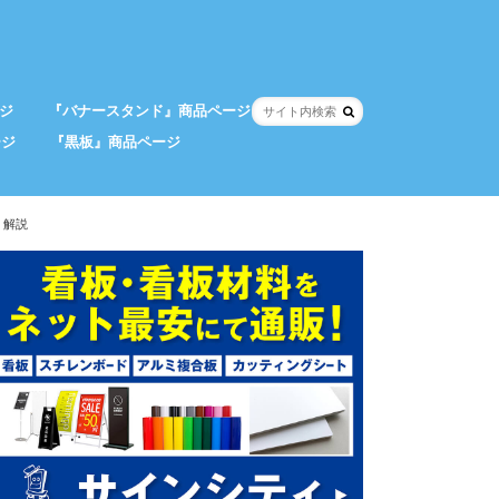
ジ
『バナースタンド』商品ページ
ージ
『黒板』商品ページ
く解説