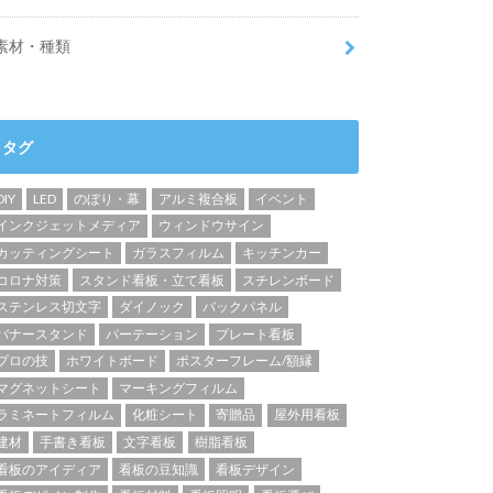
素材・種類
タグ
DIY
LED
のぼり・幕
アルミ複合板
イベント
インクジェットメディア
ウィンドウサイン
カッティングシート
ガラスフィルム
キッチンカー
コロナ対策
スタンド看板・立て看板
スチレンボード
ステンレス切文字
ダイノック
バックパネル
バナースタンド
パーテーション
プレート看板
プロの技
ホワイトボード
ポスターフレーム/額縁
マグネットシート
マーキングフィルム
ラミネートフィルム
化粧シート
寄贈品
屋外用看板
建材
手書き看板
文字看板
樹脂看板
看板のアイディア
看板の豆知識
看板デザイン