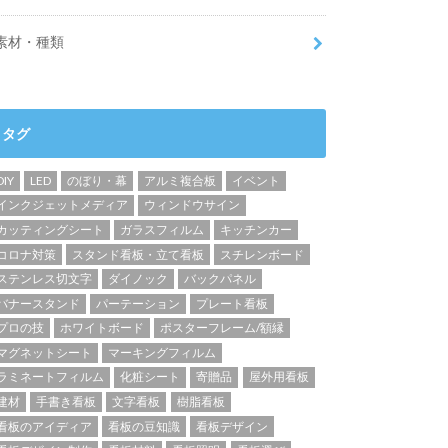
素材・種類
タグ
DIY
LED
のぼり・幕
アルミ複合板
イベント
インクジェットメディア
ウィンドウサイン
カッティングシート
ガラスフィルム
キッチンカー
コロナ対策
スタンド看板・立て看板
スチレンボード
ステンレス切文字
ダイノック
バックパネル
バナースタンド
パーテーション
プレート看板
プロの技
ホワイトボード
ポスターフレーム/額縁
マグネットシート
マーキングフィルム
ラミネートフィルム
化粧シート
寄贈品
屋外用看板
建材
手書き看板
文字看板
樹脂看板
看板のアイディア
看板の豆知識
看板デザイン