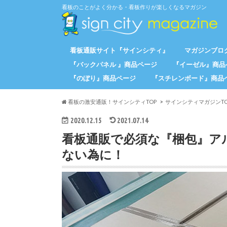
看板のことがよく分かる・看板作りが楽しくなるマガジン
看板通販サイト『サインシティ』
マガジンブログ
『バックパネル 』商品ページ
『イーゼル』商品
『のぼり』商品ページ
『スチレンボード』商品
看板の激安通販！サインシティTOP
サインシティマガジンTO
2020.12.15
2021.07.14
看板通販で必須な『梱包』ア
ない為に！