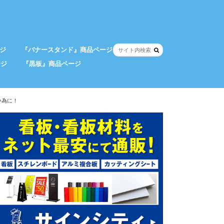
ジ
『バナースタンド』商品ページ
ージ
『黒板』商品ページ
い為に！