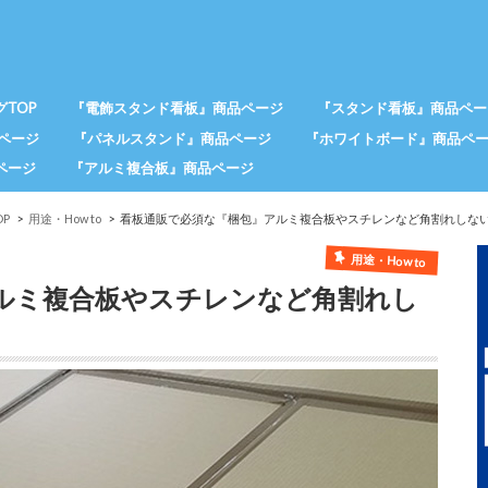
TOP
『電飾スタンド看板』商品ページ
『スタンド看板』商品ペー
ページ
『パネルスタンド』商品ページ
『ホワイトボード』商品ペ
ページ
『アルミ複合板』商品ページ
P
用途・How to
看板通販で必須な『梱包』アルミ複合板やスチレンなど角割れしな
用途・How to
ルミ複合板やスチレンなど角割れし