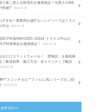
繰り返し使える除湿石を徹底検証！珪藻土の8倍
の性能!?
2026.07.28
おすすめ！業務用お値打ちハンドソープはトラス
コ中山
2026.07.28
【BCP対策NAVI2025-2026】トラスコ中山の
BCP対策商品を徹底検証！
2026.07.28
貼るだけスラットウォール！「壁物語」を徹底検
証｜吸音効果・施工方法・全ラインナップ解説
2026.07.10
3M™ スコッチカル™ フィルム XLシリーズをご紹
介
2026.07.06
カテゴリー