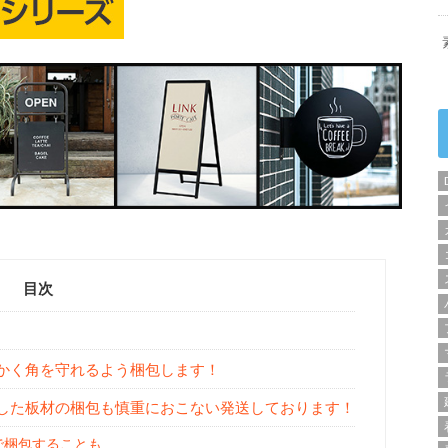
目次
かく角を守れるよう梱包します！
トした板材の梱包も慎重におこない発送しております！
で梱包することも