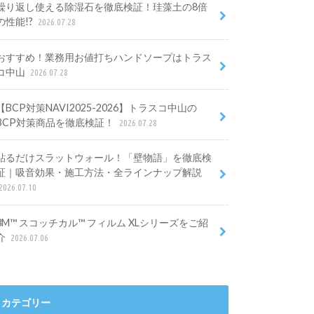
繰り返し使える除湿石を徹底検証！珪藻土の8倍
の性能!?
2026.07.28
おすすめ！業務用お値打ちハンドソープはトラス
コ中山
2026.07.28
【BCP対策NAVI2025-2026】トラスコ中山の
BCP対策商品を徹底検証！
2026.07.28
貼るだけスラットウォール！「壁物語」を徹底検
証｜吸音効果・施工方法・全ラインナップ解説
2026.07.10
3M™ スコッチカル™ フィルム XLシリーズをご紹
介
2026.07.06
カテゴリー