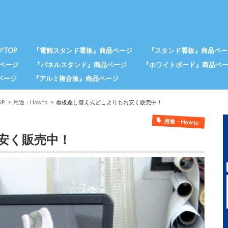
TOP
『電飾スタンド看板』商品ページ
『スタンド看板』商品ペー
ページ
『パネルスタンド』商品ページ
『ホワイトボード』商品ペ
ページ
『アルミ複合板』商品ページ
P
用途・How to
看板差し替え式どこよりもお安く販売中！
用途・How to
安く販売中！