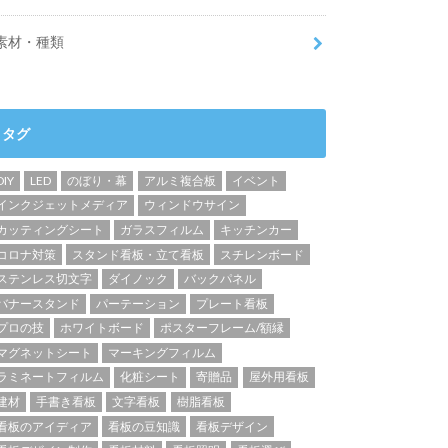
素材・種類
タグ
DIY
LED
のぼり・幕
アルミ複合板
イベント
インクジェットメディア
ウィンドウサイン
カッティングシート
ガラスフィルム
キッチンカー
コロナ対策
スタンド看板・立て看板
スチレンボード
ステンレス切文字
ダイノック
バックパネル
バナースタンド
パーテーション
プレート看板
プロの技
ホワイトボード
ポスターフレーム/額縁
マグネットシート
マーキングフィルム
ラミネートフィルム
化粧シート
寄贈品
屋外用看板
建材
手書き看板
文字看板
樹脂看板
看板のアイディア
看板の豆知識
看板デザイン