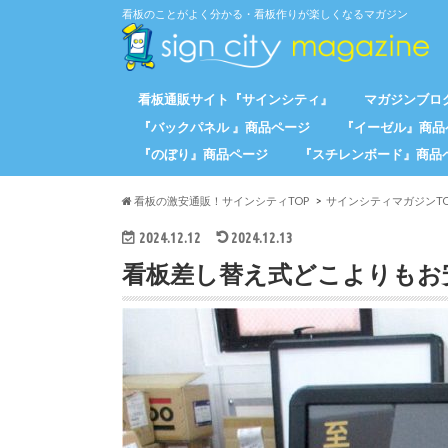
看板のことがよく分かる・看板作りが楽しくなるマガジン
看板通販サイト『サインシティ』
マガジンブログ
『バックパネル 』商品ページ
『イーゼル』商品
『のぼり』商品ページ
『スチレンボード』商品
看板の激安通販！サインシティTOP
サインシティマガジンTO
2024.12.12
2024.12.13
看板差し替え式どこよりもお