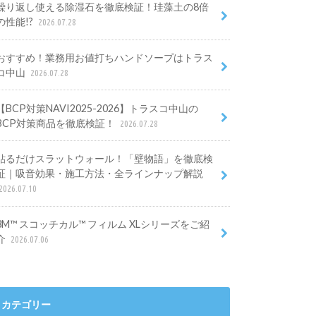
繰り返し使える除湿石を徹底検証！珪藻土の8倍
の性能!?
2026.07.28
おすすめ！業務用お値打ちハンドソープはトラス
コ中山
2026.07.28
【BCP対策NAVI2025-2026】トラスコ中山の
BCP対策商品を徹底検証！
2026.07.28
貼るだけスラットウォール！「壁物語」を徹底検
証｜吸音効果・施工方法・全ラインナップ解説
2026.07.10
3M™ スコッチカル™ フィルム XLシリーズをご紹
介
2026.07.06
カテゴリー