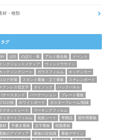
素材・種類
タグ
DIY
LED
のぼり・幕
アルミ複合板
イベント
インクジェットメディア
ウィンドウサイン
カッティングシート
ガラスフィルム
キッチンカー
コロナ対策
スタンド看板・立て看板
スチレンボード
ステンレス切文字
ダイノック
バックパネル
バナースタンド
パーテーション
プレート看板
プロの技
ホワイトボード
ポスターフレーム/額縁
マグネットシート
マーキングフィルム
ラミネートフィルム
化粧シート
寄贈品
屋外用看板
建材
手書き看板
文字看板
樹脂看板
看板のアイディア
看板の豆知識
看板デザイン