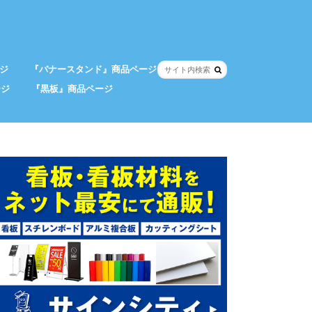
ジ
『バナースタンド』商品ページ
ージ
『黒板』商品ページ
！