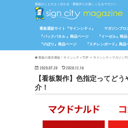
看板のことがよく分かる・看板作りが楽しくなるマガジン
看板通販サイト『サインシティ』
マガジンブログ
『バックパネル 』商品ページ
『イーゼル』商品
『のぼり』商品ページ
『スチレンボード』商品
看板の激安通販！サインシティTOP
サインシティマガジンTO
2020.07.20
2020.12.16
【看板製作】色指定ってどう
介！