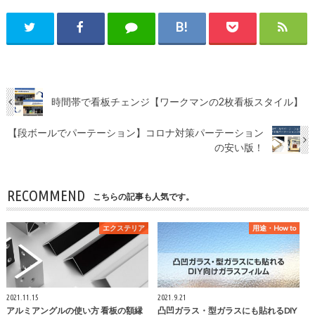
時間帯で看板チェンジ【ワークマンの2枚看板スタイル】
【段ボールでパーテーション】コロナ対策パーテーション
の安い版！
RECOMMEND
こちらの記事も人気です。
エクステリア
用途・How to
2021.11.15
2021.9.21
アルミアングルの使い方 看板の額縁
凸凹ガラス・型ガラスにも貼れるDIY