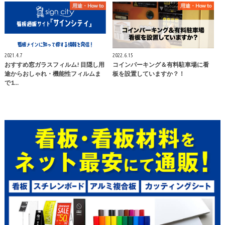
用途・How to
用途・How to
2021.4.7
2022.6.15
おすすめ窓ガラスフィルム! 目隠し用
コインパーキング＆有料駐車場に看
途からおしゃれ・機能性フィルムま
板を設置していますか？！
で1…