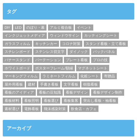
タグ
DIY
LED
のぼり・幕
アルミ複合板
イベント
インクジェットメディア
ウィンドウサイン
カッティングシート
ガラスフィルム
キッチンカー
コロナ対策
スタンド看板・立て看板
スチレンボード
ステンレス切文字
ダイノック
バックパネル
バナースタンド
パーテーション
プレート看板
プロの技
ホワイトボード
ポスターフレーム/額縁
マグネットシート
マーキングフィルム
ラミネートフィルム
化粧シート
寄贈品
屋外用看板
建材
手書き看板
文字看板
樹脂看板
看板のアイディア
看板の豆知識
看板デザイン
看板デザイン制作
看板材料
看板照明
看板選び
看板集客
突出し看板・袖看板
素材選び
電飾看板
飛沫感染対策
飲食店・カフェ
アーカイブ