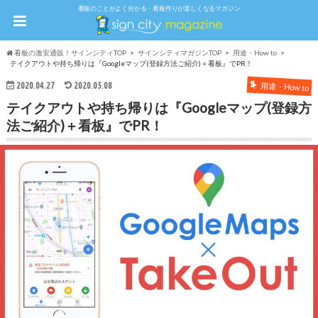
看板のことがよく分かる・看板作りが楽しくなるマガジン
看板の激安通販！サインシティTOP
サインシティマガジンTOP
用途・How to
テイクアウトや持ち帰りは『Googleマップ(登録方法ご紹介)＋看板』でPR！
2020.04.27
2020.05.08
用途・How to
テイクアウトや持ち帰りは『Googleマップ(登録方
法ご紹介)＋看板』でPR！