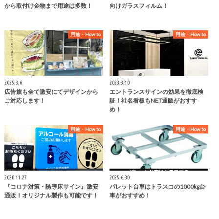
から取付け金物まで用途は多数！
向けガラスフィルム！
用途・How to
用途・How to
2025.3.6
2023.3.10
広告旗も全て激安にてデザインから
エントランスサインの効果を徹底検
ご対応します！
証！社名看板もNET通販がおすす
め！
用途・How to
用途・How to
2020.11.27
2025.6.30
『コロナ対策・誘導床サイン』激安
パレット台車はトラスコの1000kg台
通販！オリジナル製作も可能です！
車がおすすめ！