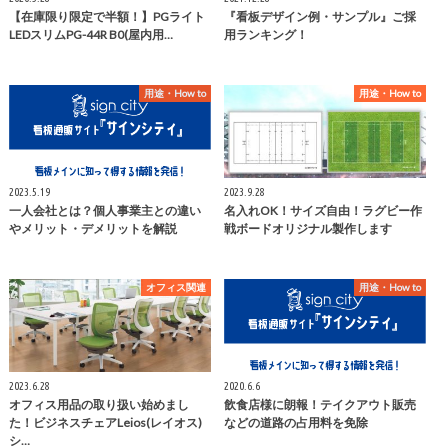
【在庫限り限定で半額！】PGライト
『看板デザイン例・サンプル』ご採
LEDスリムPG-44R B0(屋内用…
用ランキング！
用途・How to
用途・How to
2023.5.19
2023.9.28
一人会社とは？個人事業主との違い
名入れOK！サイズ自由！ラグビー作
やメリット・デメリットを解説
戦ボードオリジナル製作します
オフィス関連
用途・How to
2023.6.28
2020.6.6
オフィス用品の取り扱い始めまし
飲食店様に朗報！テイクアウト販売
た！ビジネスチェアLeios(レイオス)
などの道路の占用料を免除
シ…