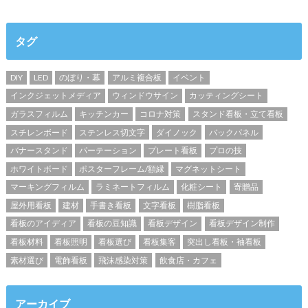
タグ
DIY
LED
のぼり・幕
アルミ複合板
イベント
インクジェットメディア
ウィンドウサイン
カッティングシート
ガラスフィルム
キッチンカー
コロナ対策
スタンド看板・立て看板
スチレンボード
ステンレス切文字
ダイノック
バックパネル
バナースタンド
パーテーション
プレート看板
プロの技
ホワイトボード
ポスターフレーム/額縁
マグネットシート
マーキングフィルム
ラミネートフィルム
化粧シート
寄贈品
屋外用看板
建材
手書き看板
文字看板
樹脂看板
看板のアイディア
看板の豆知識
看板デザイン
看板デザイン制作
看板材料
看板照明
看板選び
看板集客
突出し看板・袖看板
素材選び
電飾看板
飛沫感染対策
飲食店・カフェ
アーカイブ