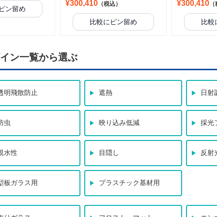
¥300,410
¥300,410
（税込）
（
ピン留め
比較にピン留め
比較
イン一覧から選ぶ
透明飛散防止
遮熱
日射
防虫
映り込み低減
採光
親水性
目隠し
反射
型板ガラス用
プラスチック基材用