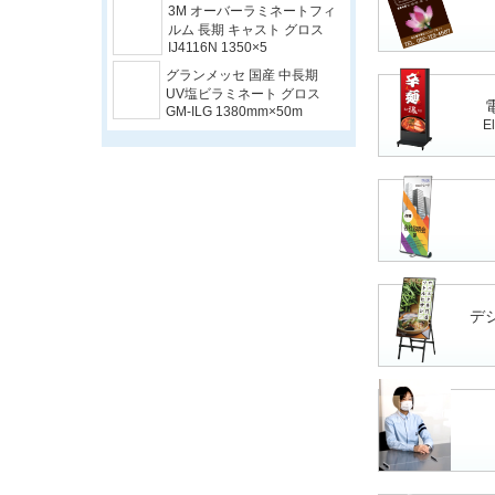
Signcity 売れ筋看板材料
3M スコッチカ
ル XLシリーズ
JS1000XL ホワ
El
イト 1000mm×
切売
透明アプリケーションシー
ト BE-150 中粘着
1000mm×50m
3M グラフィックフィルム 長
期 白塩ビ キャスト 易施工
IJ5331NCv3 1350×50m
デ
3M オーバーラミネートフィ
ルム 長期 キャスト グロス
IJ4116N 1350×5
グランメッセ 国産 中長期
UV塩ビラミネート グロス
GM-ILG 1380mm×50m