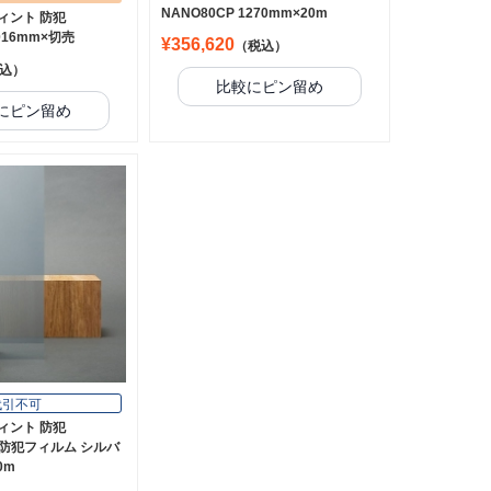
NANO80CP 1270mm×20m
ィント 防犯
1016mm×切売
¥356,620
（税込）
込）
比較にピン留め
にピン留め
代引不可
ィント 防犯
18 防犯フィルム シルバ
0m