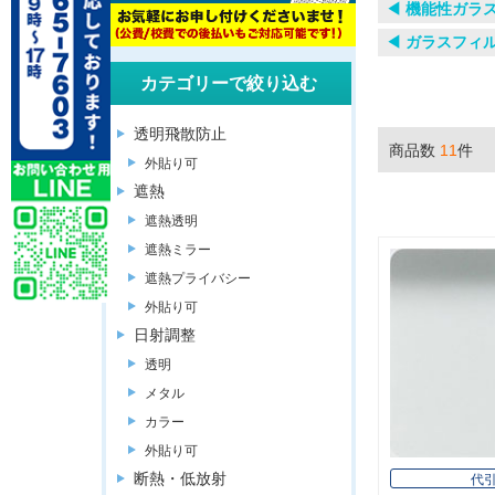
◀︎ 機能性ガラ
◀︎ ガラスフィ
カテゴリーで絞り込む
透明飛散防止
商品数
11
件
外貼り可
遮熱
遮熱透明
遮熱ミラー
遮熱プライバシー
外貼り可
日射調整
透明
メタル
カラー
外貼り可
断熱・低放射
代