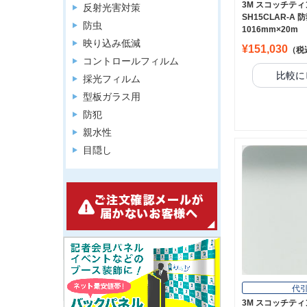
3M スコッチティ
反射光害対策
SH15CLAR-A
防虫
1016mm×20m
映り込み低減
¥151,030
（税
コントロールフィルム
比較に
採光フィルム
型板ガラス用
防犯
親水性
目隠し
代
3M スコッチティン