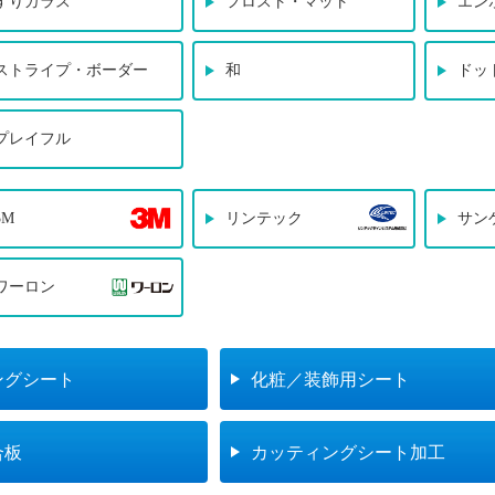
すりガラス
フロスト・マット
エン
ストライプ・ボーダー
和
ドッ
プレイフル
3M
リンテック
サン
ワーロン
ングシート
化粧／装飾用シート
合板
カッティングシート加工