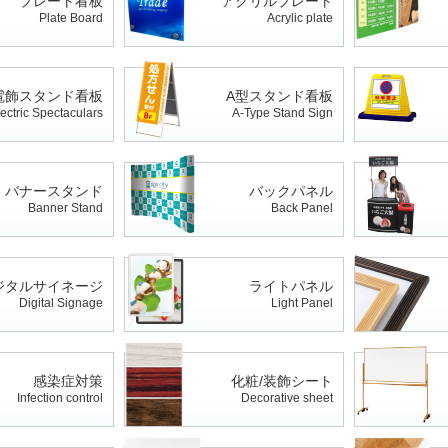
プレート看板
アクリルプレート
Plate Board
Acrylic plate
電飾スタンド看板
A型スタンド看板
ectric Spectaculars
A-Type Stand Sign
バナースタンド
バックパネル
Banner Stand
Back Panel
ジタルサイネージ
ライトパネル
Digital Signage
Light Panel
感染症対策
化粧/装飾シート
Infection control
Decorative sheet