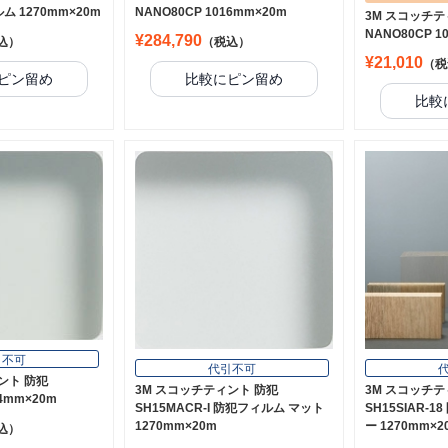
ム 1270mm×20m
NANO80CP 1016mm×20m
3M スコッチテ
NANO80CP 
¥284,790
込）
（税込）
¥21,010
（税
ピン留め
比較にピン留め
比較
引不可
代引不可
ント 防犯
3M スコッチティント 防犯
3M スコッチテ
24mm×20m
SH15MACR-I 防犯フィルム マット
SH15SIAR-
1270mm×20m
ー 1270mm×2
込）