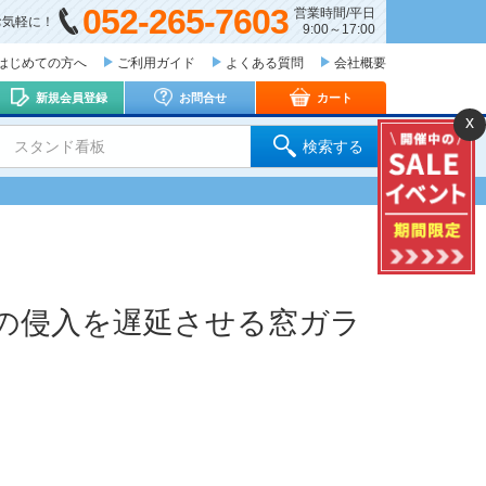
052-265-7603
営業時間/平日
お気軽に！
9:00～17:00
はじめての方へ
ご利用ガイド
よくある質問
会社概要
新規会員登録
お問合せ
カート
x
 スタンド看板
検索する
の侵入を遅延させる窓ガラ
。