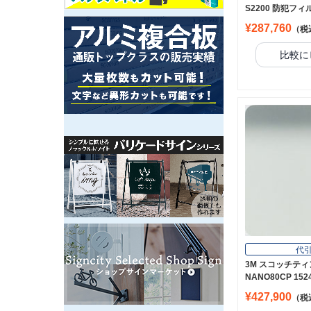
S2200 防犯フィル
¥287,760
（税
比較に
代
3M スコッチティ
NANO80CP 15
¥427,900
（税