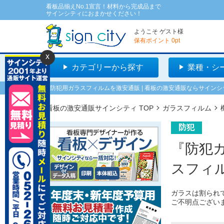
看板品揃えNo.1宣言！材料から完成品まで
サインシティにおまかせください！
ようこそ
ゲスト
様
保有ポイント
0
pt
x
カテゴリーから探す
業種・シ
防犯用ガラスフィルムを激安通販 | 看板の激安通販ならサインシ
看板の激安通販サインシティ TOP
ガラスフィルム
防犯
『防犯
スフィ
ガラスは割られ
ご不明点ござい