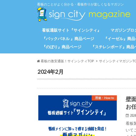
看板のことがよく分かる・看板作りが楽しくなるマガジン
看板通販サイト『サインシティ』
マガジンブログ
『バックパネル 』商品ページ
『イーゼル』商品
『のぼり』商品ページ
『スチレンボード』商品
看板の激安通販！サインシティTOP
サインシティマガジンTO
2024年2月
壁
用途・How to
お
2024
看板
いて