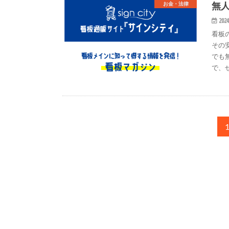
無
お金・法律
2024
看板
その
でも
で、