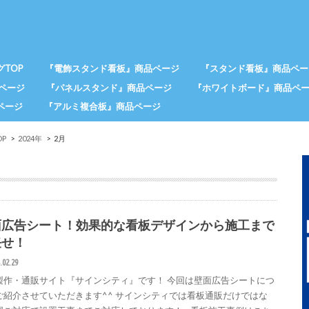
TOP
『電飾スタンド看板』商品ページ
『スタンド看板』商品ペー
ページ
『パネルスタンド』商品ページ
『ホワイトボード』商品ペ
ページ
『アルミ複合板』商品ページ
P
2024年
2月
面広告シート！効果的な看板デザインから施工まで
任せ！
.02.29
製作・通販サイト『サインシティ』です！ 今回は壁面広告シートにつ
ご紹介させていただきます^^ サインシティでは看板通販だけではな