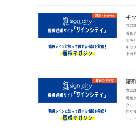
キ
用途・How to
2024
看板
てお
キッ
る分
溶
看板の作り方
2024
看板
ク』
性や
ー、