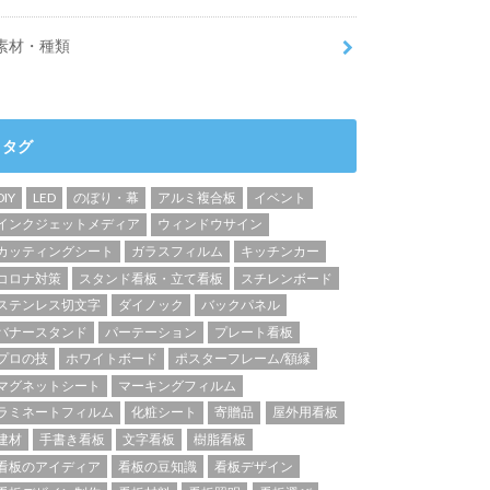
素材・種類
タグ
DIY
LED
のぼり・幕
アルミ複合板
イベント
インクジェットメディア
ウィンドウサイン
カッティングシート
ガラスフィルム
キッチンカー
コロナ対策
スタンド看板・立て看板
スチレンボード
ステンレス切文字
ダイノック
バックパネル
バナースタンド
パーテーション
プレート看板
プロの技
ホワイトボード
ポスターフレーム/額縁
マグネットシート
マーキングフィルム
ラミネートフィルム
化粧シート
寄贈品
屋外用看板
建材
手書き看板
文字看板
樹脂看板
看板のアイディア
看板の豆知識
看板デザイン