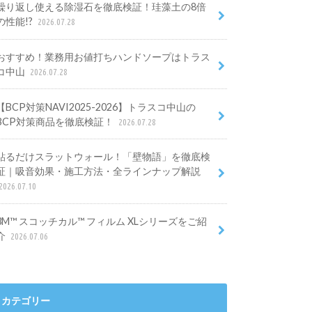
繰り返し使える除湿石を徹底検証！珪藻土の8倍
の性能!?
2026.07.28
おすすめ！業務用お値打ちハンドソープはトラス
コ中山
2026.07.28
【BCP対策NAVI2025-2026】トラスコ中山の
BCP対策商品を徹底検証！
2026.07.28
貼るだけスラットウォール！「壁物語」を徹底検
証｜吸音効果・施工方法・全ラインナップ解説
2026.07.10
3M™ スコッチカル™ フィルム XLシリーズをご紹
介
2026.07.06
カテゴリー