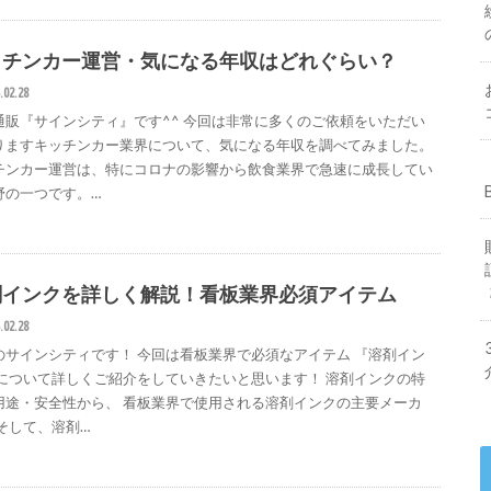
ッチンカー運営・気になる年収はどれぐらい？
.02.28
通販『サインシティ』です^^ 今回は非常に多くのご依頼をいただい
りますキッチンカー業界について、気になる年収を調べてみました。
チンカー運営は、特にコロナの影響から飲食業界で急速に成長してい
野の一つです。…
剤インクを詳しく解説！看板業界必須アイテム
.02.28
のサインシティです！ 今回は看板業界で必須なアイテム 『溶剤イン
 について詳しくご紹介をしていきたいと思います！ 溶剤インクの特
用途・安全性から、 看板業界で使用される溶剤インクの主要メーカ
 そして、溶剤…