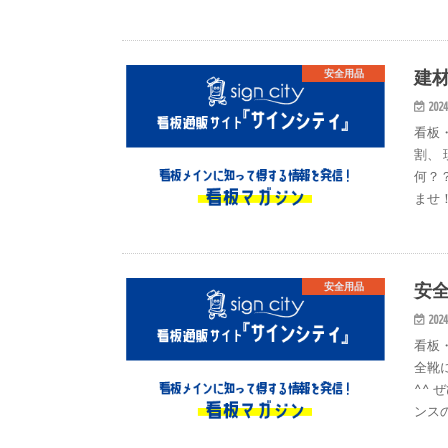
建材
安全用品
2024
看板
割、
何？
ませ！
安
安全用品
2024
看板
全靴
^^
ンス