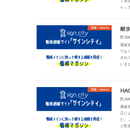
く全
ら→
耐
用途・How to
2024
看板
てお
され
いま
HA
用途・How to
2024
看板
正に
た。
ど飲