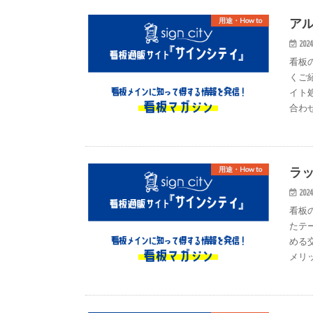
ア
用途・How to
2024
看板
くご
イト
合わ
ラ
用途・How to
2024
看板
たテ
める
メリ