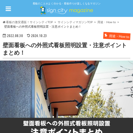
看板のことがよく分かる・看板作りが楽しくなるマガジン
看板の激安通販！サインシティTOP
サインシティマガジンTOP
用途・How to
壁面看板への外照式看板照明設置・注意ポイントまとめ！
2022.08.30
2024.10.23
用途・How to
壁面看板への外照式看板照明設置・注意ポイント
まとめ！