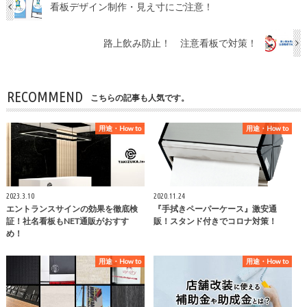
看板デザイン制作・見え寸にご注意！
路上飲み防止！ 注意看板で対策！
RECOMMEND
こちらの記事も人気です。
用途・How to
用途・How to
2023.3.10
2020.11.24
エントランスサインの効果を徹底検
『手拭きペーパーケース』激安通
証！社名看板もNET通販がおすす
販！スタンド付きでコロナ対策！
め！
用途・How to
用途・How to