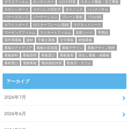
ガラスフィルム
キッチンカー
コロナ対策
スタンド看板・立て看板
スチレンボード
ステンレス切文字
ダイノック
バックパネル
バナースタンド
パーテーション
プレート看板
プロの技
ホワイトボード
ポスターフレーム/額縁
マグネットシート
マーキングフィルム
ラミネートフィルム
化粧シート
寄贈品
屋外用看板
建材
手書き看板
文字看板
樹脂看板
看板のアイディア
看板の豆知識
看板デザイン
看板デザイン制作
看板材料
看板照明
看板選び
看板集客
突出し看板・袖看板
素材選び
電飾看板
飛沫感染対策
飲食店・カフェ
アーカイブ
2026年7月
2026年6月