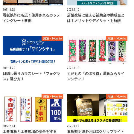
2021.6.28
2023.3.10
看板以外にも広く使用されるカッテ
店舗改装に使える補助金や助成金と
ィングシート事例
は？メリットやデメリットも解説
用途・How to
用途・How to
2021.4.20
2021.7.19
目隠し曇りガラスシート『フォグラ
くだもの『のぼり旗』通販ならサイ
ス』選び方！
ンシティ！
用途・How to
用途・How to
2022.2.14
2020.10.2
工事看板と工事現場の安全を守る
看板照明 屋外用LEDクリップライト