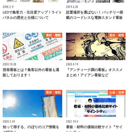
2018.2.9
2019.6.28
LEDで集客力・注目度アップ！ライト
設置場所を選ばない！ バッテリー搭
パネルの歴史と仕様について
載のコードレスな電飾スタンド看板
素材・種類
素材・種類
2020.10.28
2020.4.19
啓発看板とは？集客以外の看板も通
『アンティーク調の看板』オススメ
販しております！
まとめ！アイアン看板など
素材・種類
お金・法律
2020.3.20
2022.10.6
知って得する、のぼりのコア情報を
看板・材料の価格比較サイト『サイ