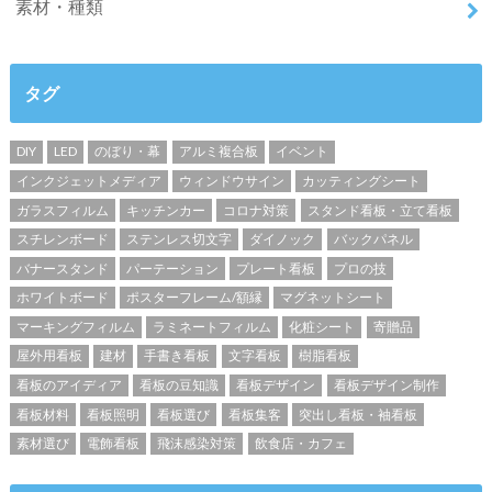
素材・種類
タグ
DIY
LED
のぼり・幕
アルミ複合板
イベント
インクジェットメディア
ウィンドウサイン
カッティングシート
ガラスフィルム
キッチンカー
コロナ対策
スタンド看板・立て看板
スチレンボード
ステンレス切文字
ダイノック
バックパネル
バナースタンド
パーテーション
プレート看板
プロの技
ホワイトボード
ポスターフレーム/額縁
マグネットシート
マーキングフィルム
ラミネートフィルム
化粧シート
寄贈品
屋外用看板
建材
手書き看板
文字看板
樹脂看板
看板のアイディア
看板の豆知識
看板デザイン
看板デザイン制作
看板材料
看板照明
看板選び
看板集客
突出し看板・袖看板
素材選び
電飾看板
飛沫感染対策
飲食店・カフェ