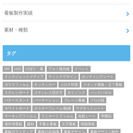
看板製作実績
素材・種類
タグ
DIY
LED
のぼり・幕
アルミ複合板
イベント
インクジェットメディア
ウィンドウサイン
カッティングシート
ガラスフィルム
キッチンカー
コロナ対策
スタンド看板・立て看板
スチレンボード
ステンレス切文字
ダイノック
バックパネル
バナースタンド
パーテーション
プレート看板
プロの技
ホワイトボード
ポスターフレーム/額縁
マグネットシート
マーキングフィルム
ラミネートフィルム
化粧シート
寄贈品
屋外用看板
建材
手書き看板
文字看板
樹脂看板
看板のアイディア
看板の豆知識
看板デザイン
看板デザイン制作