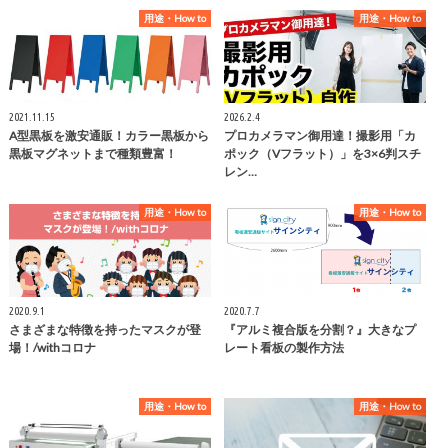
用途・How to
用途・How to
2021.11.15
2026.2.4
A型黒板を激安通販！カラー黒板から
プロカメラマン御用達！撮影用「カ
黒板マグネットまで種類豊富！
ポック（Vフラット）」を3×6判スチ
レン…
用途・How to
用途・How to
2020.9.1
2020.7.7
さまざまな特徴を持ったマスクが登
『アルミ複合版を分割？』大きなプ
場！/withコロナ
レート看板の製作方法
用途・How to
用途・How to