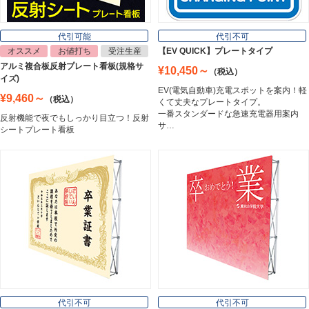
看板照明
Lighting Equipment
代引可能
代引不可
オススメ
お値打ち
受注生産
【EV QUICK】プレートタイプ
アルミ複合板反射プレート看板(規格サ
¥10,450～
（税込）
トラスコ中山
イズ)
Trusco Nakayama
EV(電気自動車)充電スポットを案内！軽
¥9,460～
（税込）
くて丈夫なプレートタイプ。
一番スタンダードな急速充電器用案内
反射機能で夜でもしっかり目立つ！反射
サ…
シートプレート看板
アルミ建材
Aluminum
インテリア
Interior
オフィス用品
Office Supplies
代引不可
代引不可