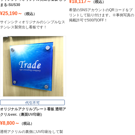
¥18,117～
（税込）
まる-SUS30
希望のSNSアカウントのQRコードをプ
¥25,190～
（税込）
リントして貼り付けます。※事例写真の
掲載許可で500円OFF！
サインシティオリジナルのシンプルなス
テンレス製突出し看板です！
代引不可
オリジナルアクリルプレート看板 透明ア
クリルver.（裏面UV印刷）
¥8,800～
（税込）
透明アクリルの裏側にUV印刷をして製