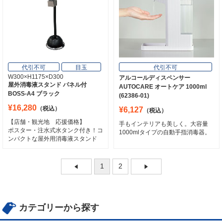
代引不可
目玉
代引不可
W300×H1175×D300
アルコールディスペンサー
屋外消毒液スタンド パネル付
AUTOCARE オートケア 1000ml
BOSS-A4 ブラック
(62386-01)
¥16,280
（税込）
¥6,127
（税込）
【店舗・観光地 応援価格】
手もインテリアも美しく。大容量
ポスター・注水式水タンク付き！コ
1000mlタイプの自動手指消毒器。
ンパクトな屋外用消毒液スタンド
1
2
カテゴリーから探す