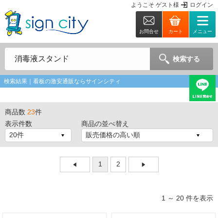
ようこそ
ゲスト
様
ログイン
お問合せ
カート
メニュー
検索する
検索結果｜看板の激安通販ならサインシティ
商品数
23
件
表示件数
商品の並べ替え
1
2
1 ～ 20 件を表示