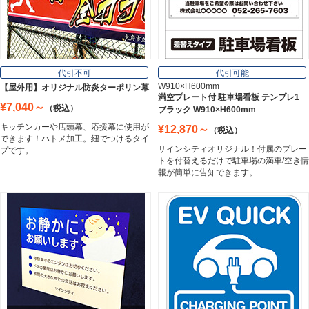
Board
フレーム／看板枠
Frame
代引不可
代引可能
W910×H600mm
【屋外用】オリジナル防炎ターポリン幕
満空プレート付 駐車場看板 テンプレ1
¥7,040～
（税込）
ブラック W910×H600mm
カッティングシート
キッチンカーや店頭幕、応援幕に使用が
¥12,870～
（税込）
Cutting Sheet
できます！ハトメ加工。紐でつけるタイ
サインシティオリジナル！付属のプレー
プです。
トを付替えるだけで駐車場の満車/空き情
報が簡単に告知できます。
マグネットシート
Magnet Sheet
インクジェットメディア
Inkjet Media