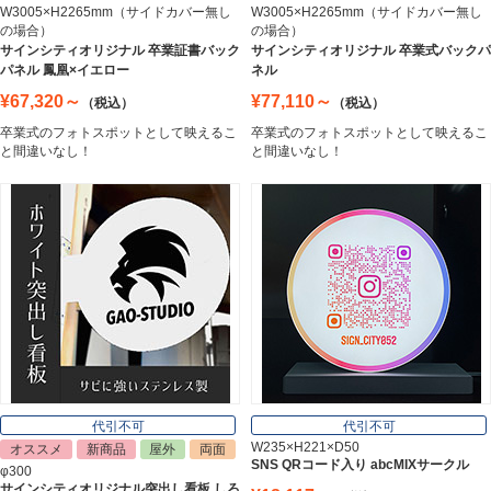
W3005×H2265mm（サイドカバー無し
W3005×H2265mm（サイドカバー無し
の場合）
の場合）
ステンレス切文字
サインシティオリジナル 卒業証書バック
サインシティオリジナル 卒業式バックパ
Stainless Sign
パネル 鳳凰×イエロー
ネル
¥67,320～
¥77,110～
（税込）
（税込）
卒業式のフォトスポットとして映えるこ
卒業式のフォトスポットとして映えるこ
エッチングプレート
と間違いなし！
と間違いなし！
Etching Plate
郵便ポスト
Post
表札
Nameplate
代引不可
代引不可
W235×H221×D50
オススメ
新商品
屋外
両面
SNS QRコード入り abcMIXサークル
φ300
サインシティオリジナル突出し看板 しろ