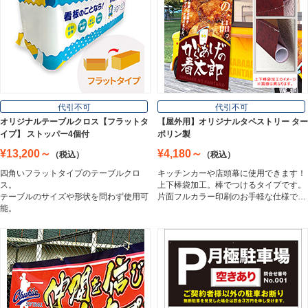
壁面看板
Wall Sign
フロアサイン／路面表示
代引不可
代引不可
Floor / Road Surface Sign
オリジナルテーブルクロス【フラットタ
【屋外用】オリジナルタペストリー ター
イプ】 ストッパー4個付
ポリン製
¥13,200～
¥4,180～
（税込）
（税込）
アルミ複合板
四角いフラットタイプのテーブルクロ
キッチンカーや店頭幕に使用できます！
Aluminum Composite Board
ス。
上下棒袋加工。棒でつけるタイプです。
テーブルのサイズや形状を問わず使用可
片面フルカラー印刷のお手軽な仕様で…
能。
スチレンボード
Styrene Board
板材