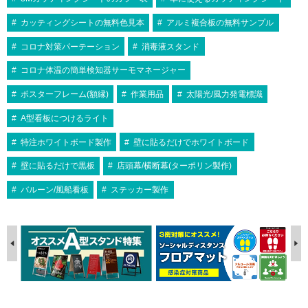
カッティングシートの無料色見本
アルミ複合板の無料サンプル
コロナ対策パーテーション
消毒液スタンド
コロナ体温の簡単検知器サーモマネージャー
ポスターフレーム(額縁)
作業用品
太陽光/風力発電標識
A型看板につけるライト
特注ホワイトボード製作
壁に貼るだけでホワイトボード
壁に貼るだけで黒板
店頭幕/横断幕(ターポリン製作)
バルーン/風船看板
ステッカー製作