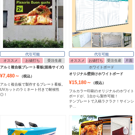
ライトパネル
Light Panel
ポスターフレーム
Poster Frame
代引可能
代引可能
オススメ
お値打ち
受注生産
オススメ
お値打ち
受注生産
片面
イーゼル
アルミ複合板プレート看板(規格サイズ)
ホワイトボード
Easel
オリジナル壁掛けホワイトボード
¥7,480～
（税込）
¥15,180～
（税込）
アルミ複合板で製作するプレート看板。
UVカットのラミネート付きで耐候性
フルカラー印刷のオリジナルのホワイト
ホワイトボード
◎！
ボードが、1台から製作可能！
White Board
テンプレートで入稿ラクラク！サインシ
テ…
プレート看板
Plate Board