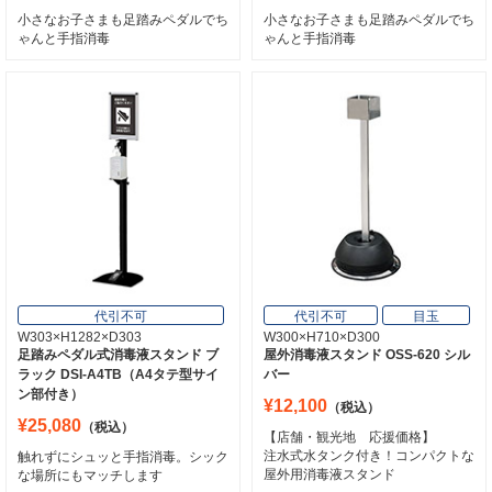
小さなお子さまも足踏みペダルでち
小さなお子さまも足踏みペダルでち
ゃんと手指消毒
ゃんと手指消毒
代引不可
代引不可
目玉
W303×H1282×D303
W300×H710×D300
足踏みペダル式消毒液スタンド ブ
屋外消毒液スタンド OSS-620 シル
ラック DSI-A4TB（A4タテ型サイ
バー
ン部付き）
¥12,100
（税込）
¥25,080
（税込）
【店舗・観光地 応援価格】
注水式水タンク付き！コンパクトな
触れずにシュッと手指消毒。シック
屋外用消毒液スタンド
な場所にもマッチします