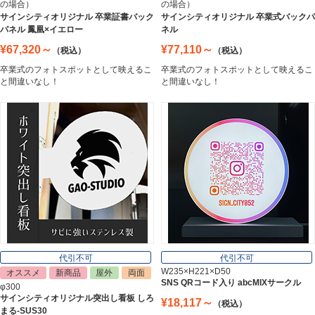
の場合）
の場合）
ステンレス切文字
サインシティオリジナル 卒業証書バック
サインシティオリジナル 卒業式バックパ
Stainless Sign
パネル 鳳凰×イエロー
ネル
¥67,320～
¥77,110～
（税込）
（税込）
卒業式のフォトスポットとして映えるこ
卒業式のフォトスポットとして映えるこ
エッチングプレート
と間違いなし！
と間違いなし！
Etching Plate
郵便ポスト
Post
表札
Nameplate
代引不可
代引不可
W235×H221×D50
オススメ
新商品
屋外
両面
SNS QRコード入り abcMIXサークル
φ300
サインシティオリジナル突出し看板 しろ
¥18,117～
（税込）
まる-SUS30