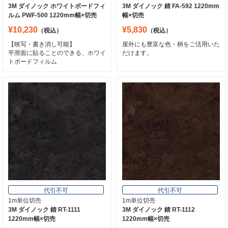
3M ダイノック ホワイトボードフィ
3M ダイノック 錆 FA-592 1220mm
ルム PWF-500 1220mm幅×切売
幅×切売
¥10,230
¥5,830
（税込）
（税込）
【映写・書き消し可能】
屋外にも豊富な色・柄をご活用いた
平滑面に貼ることのできる、ホワイ
だけます。
トボードフィルム
代引不可
代引不可
1m単位切売
1m単位切売
3M ダイノック 錆 RT-1111
3M ダイノック 錆 RT-1112
1220mm幅×切売
1220mm幅×切売