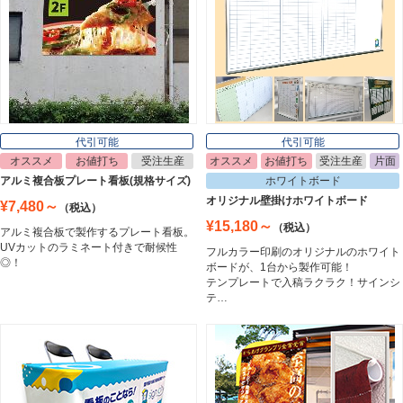
ライトパネル
Light Panel
ポスターフレーム
Poster Frame
代引可能
代引可能
オススメ
お値打ち
受注生産
オススメ
お値打ち
受注生産
片面
イーゼル
アルミ複合板プレート看板(規格サイズ)
ホワイトボード
Easel
オリジナル壁掛けホワイトボード
¥7,480～
（税込）
¥15,180～
（税込）
アルミ複合板で製作するプレート看板。
UVカットのラミネート付きで耐候性
フルカラー印刷のオリジナルのホワイト
ホワイトボード
◎！
ボードが、1台から製作可能！
White Board
テンプレートで入稿ラクラク！サインシ
テ…
プレート看板
Plate Board