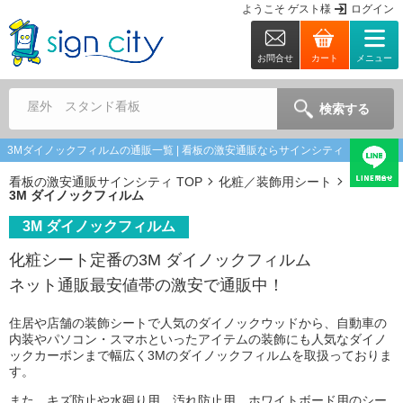
ようこそ
ゲスト
様
ログイン
お問合せ
カート
メニュー
屋外 スタンド看板
検索する
3Mダイノックフィルムの通販一覧 | 看板の激安通販ならサインシティ
看板の激安通販サインシティ TOP
化粧／装飾用シート
3M ダイノックフィルム
3M ダイノックフィルム
化粧シート定番の3M ダイノックフィルム
ネット通販最安値帯の激安で通販中！
住居や店舗の装飾シートで人気のダイノックウッドから、自動車の
内装やパソコン・スマホといったアイテムの装飾にも人気なダイノ
ックカーボンまで幅広く3Mのダイノックフィルムを取扱っておりま
す。
また、キズ防止や水廻り用、汚れ防止用、ホワイトボード用のシー