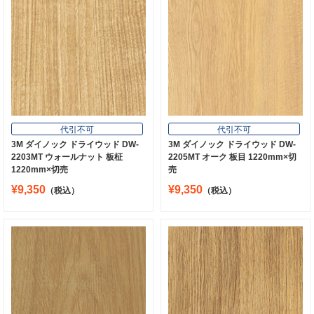
代引不可
代引不可
3M ダイノック ドライウッド DW-
3M ダイノック ドライウッド DW-
2203MT ウォールナット 板柾
2205MT オーク 板目 1220mm×切
1220mm×切売
売
¥9,350
¥9,350
（税込）
（税込）