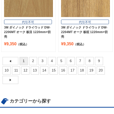
代引不可
代引不可
3M ダイノック ドライウッド DW-
3M ダイノック ドライウッド DW-
2206MT オーク 板目 1220mm×切
2204MT オーク 板柾 1220mm×切
売
売
¥9,350
¥9,350
（税込）
（税込）
1
2
3
4
5
6
7
8
9
10
11
12
13
14
15
16
17
18
19
20
カテゴリーから探す