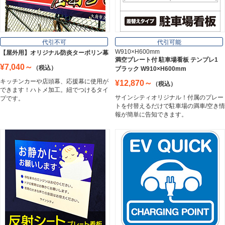
フレーム／看板枠
Frame
代引不可
代引可能
W910×H600mm
【屋外用】オリジナル防炎ターポリン幕
満空プレート付 駐車場看板 テンプレ1
¥7,040～
（税込）
ブラック W910×H600mm
カッティングシート
キッチンカーや店頭幕、応援幕に使用が
¥12,870～
（税込）
Cutting Sheet
できます！ハトメ加工。紐でつけるタイ
サインシティオリジナル！付属のプレー
プです。
トを付替えるだけで駐車場の満車/空き情
報が簡単に告知できます。
マグネットシート
Magnet Sheet
インクジェットメディア
Inkjet Media
看板照明