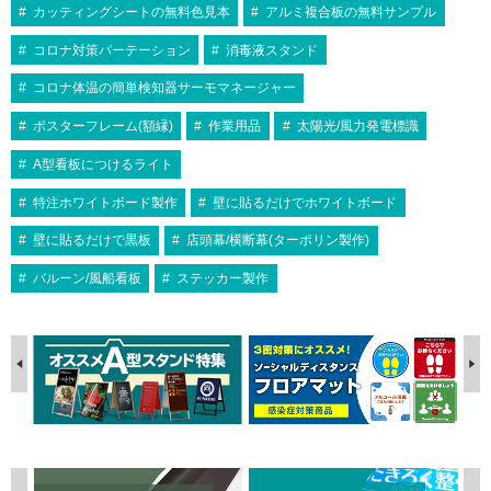
カッティングシートの無料色見本
アルミ複合板の無料サンプル
コロナ対策パーテーション
消毒液スタンド
コロナ体温の簡単検知器サーモマネージャー
ポスターフレーム(額縁)
作業用品
太陽光/風力発電標識
A型看板につけるライト
特注ホワイトボード製作
壁に貼るだけでホワイトボード
壁に貼るだけで黒板
店頭幕/横断幕(ターポリン製作)
バルーン/風船看板
ステッカー製作