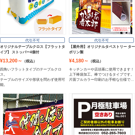
壁面看板
Wall Sign
フロアサイン／路面表示
代引不可
代引不可
Floor / Road Surface Sign
オリジナルテーブルクロス【フラットタ
【屋外用】オリジナルタペストリー ター
イプ】 ストッパー4個付
ポリン製
¥13,200～
¥4,180～
（税込）
（税込）
アルミ複合板
四角いフラットタイプのテーブルクロ
キッチンカーや店頭幕に使用できます！
Aluminum Composite Board
ス。
上下棒袋加工。棒でつけるタイプです。
テーブルのサイズや形状を問わず使用可
片面フルカラー印刷のお手軽な仕様で…
能。
スチレンボード
Styrene Board
板材
Board