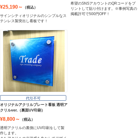
希望のSNSアカウントのQRコードをプ
¥25,190～
（税込）
リントして貼り付けます。※事例写真の
掲載許可で500円OFF！
サインシティオリジナルのシンプルなス
テンレス製突出し看板です！
代引不可
オリジナルアクリルプレート看板 透明ア
クリルver.（裏面UV印刷）
¥8,800～
（税込）
透明アクリルの裏側にUV印刷をして製
作します。