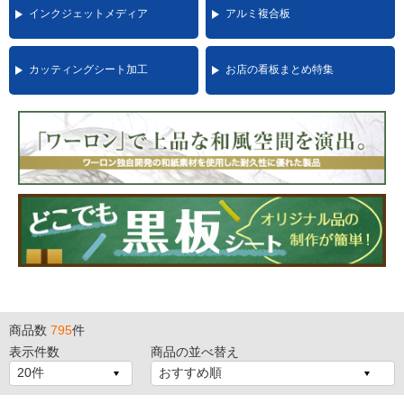
インクジェットメディア
アルミ複合板
カッティングシート加工
お店の看板まとめ特集
商品数
795
件
表示件数
商品の並べ替え