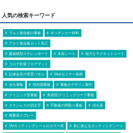
人気の検索キーワード
アルミ複合板の看板
キッチンカー材料
アルミ複合板カット加工
建築模型スチレンボード
木目シート
強力なマグネットシート
コロナ対策フロアマット
記者会見の背景パネル
Webセミナー装飾
光る看板
焼肉屋看板
看板のデザイン製作
クリニック窓看板
美容院/クリニックカーブ看板
ステンレスの切文字
不動産の間取り看板
消火器
熊撃退スプレー
3Mカッティングシートのカラー表
車に使えるカッティングシート