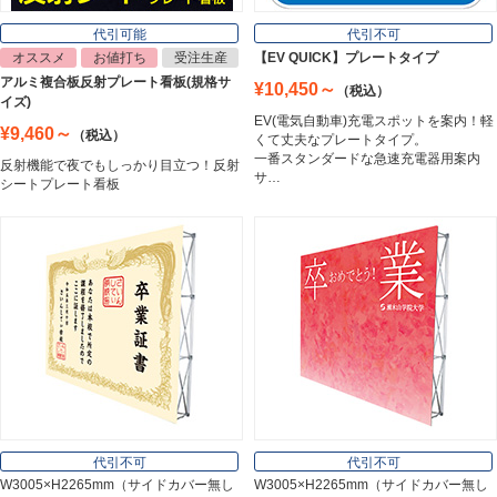
Lighting Equipment
代引可能
代引不可
オススメ
お値打ち
受注生産
【EV QUICK】プレートタイプ
アルミ複合板反射プレート看板(規格サ
¥10,450～
（税込）
トラスコ中山
イズ)
Trusco Nakayama
EV(電気自動車)充電スポットを案内！軽
¥9,460～
（税込）
くて丈夫なプレートタイプ。
一番スタンダードな急速充電器用案内
反射機能で夜でもしっかり目立つ！反射
サ…
シートプレート看板
アルミ建材
Aluminum
インテリア
Interior
オフィス用品
Office Supplies
代引不可
代引不可
W3005×H2265mm（サイドカバー無し
W3005×H2265mm（サイドカバー無し