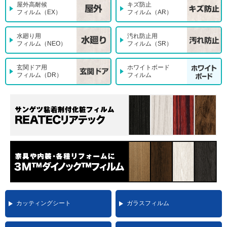
屋外高耐候
キズ防止
フィルム（EX）
フィルム（AR）
水廻り用
汚れ防止用
フィルム（NEO）
フィルム（SR）
玄関ドア用
ホワイトボード
フィルム（DR）
フィルム
カッティングシート
ガラスフィルム