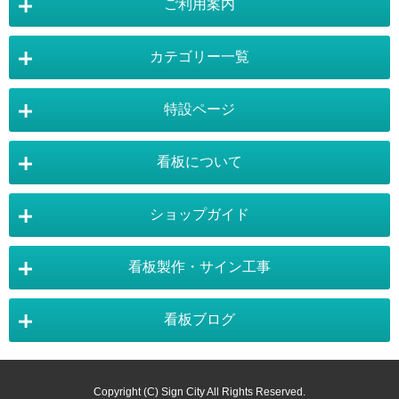
ご利用案内
カテゴリー一覧
店舗詳細情報
特設ページ
電飾スタンド看板
スタンド看板
看板について
スタンド看板：オプション
バナースタンド
電飾看板特設ページ
スタンド看板特設ページ
運営会社 :
株式会社トレード
バックパネル
袖（突出し）看板
〒454-0011 愛知県 名古屋市中川区山王4-5-10
ショップガイド
バナースタンド特設ページ
大型看板・突出看板特設ページ
看板の選び方
看板の種類
TEL:052-265-7603 FAX:052-350-2662
自立看板
フロアサイン／路面表示
ポスターフレーム特設ページ
LEDライトパネル特設ページ
お気軽にお問い合わせ下さい。
看板製作・サイン工事
看板設置のきまり
看板の用語集
壁面看板
LEDライトパネル
利用規約
ご利用ガイド
お問合せ
イーゼルスタンド特設ページ
ホワイトボード特設ページ
看板で集客
おもしろ看板
ポスターフレーム
イーゼル
看板ブログ
お支払い方法
送料・納期・配送
販促・店舗用品特設ページ
バックパネル特設ページ
東京・看板製作
大阪・看板製作
お支払について
施工事例
スタッフ紹介
パネルスタンド
ホワイトボード
商品の返品・交換
注文の変更・取り消し
展示会アイテム特設ページ
カタログスタンド特設ページ
以下のお支払いが可能となります。
神奈川・看板製作
埼玉・看板製作
カラーサンプル
素材サンプル
Copyright (C) Sign City All Rights Reserved.
掲示板
黒板／ブラックボード
お得なポイントシステム
掛売りについて
・事前銀行振込み