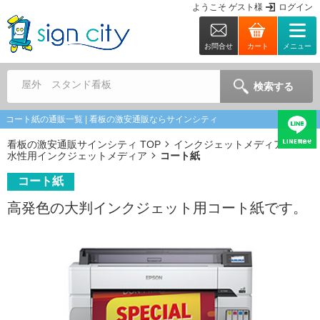
ようこそ
ゲスト
様
ログイン
お問合せ
カート
メニュー
屋外 スタンド看板
検索する
コート紙の通販一覧 | 看板の激安通販ならサインシティ
看板の激安通販サインシティ TOP
インクジェットメディア
水性用インクジェットメディア
コート紙
コート紙
高発色の大判インクジェット用コート紙です。