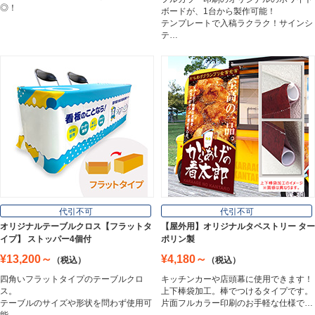
ホワイトボード
◎！
ボードが、1台から製作可能！
White Board
テンプレートで入稿ラクラク！サインシ
テ…
プレート看板
Plate Board
壁面看板
Wall Sign
フロアサイン／路面表示
代引不可
代引不可
Floor / Road Surface Sign
オリジナルテーブルクロス【フラットタ
【屋外用】オリジナルタペストリー ター
イプ】 ストッパー4個付
ポリン製
¥13,200～
¥4,180～
（税込）
（税込）
アルミ複合板
四角いフラットタイプのテーブルクロ
キッチンカーや店頭幕に使用できます！
Aluminum Composite Board
ス。
上下棒袋加工。棒でつけるタイプです。
テーブルのサイズや形状を問わず使用可
片面フルカラー印刷のお手軽な仕様で…