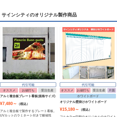
サインシティのオリジナル製作商品
デジタルサイネージ
Digital Signage
ライトパネル
Light Panel
ポスターフレーム
Poster Frame
代引可能
代引可能
オススメ
お値打ち
受注生産
オススメ
お値打ち
受注生産
片面
イーゼル
アルミ複合板プレート看板(規格サイズ)
ホワイトボード
Easel
オリジナル壁掛けホワイトボード
¥7,480～
（税込）
¥15,180～
（税込）
アルミ複合板で製作するプレート看板。
UVカットのラミネート付きで耐候性
フルカラー印刷のオリジナルのホワイト