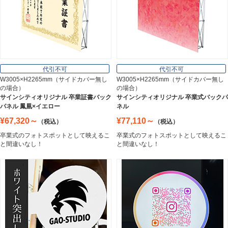
Interior
オフィス用品
Office Supplies
代引不可
代引不可
W3005×H2265mm（サイドカバー無し
W3005×H2265mm（サイドカバー無し
の場合）
の場合）
ステンレス切文字
サインシティオリジナル 卒業証書バック
サインシティオリジナル 卒業式バックパ
Stainless Sign
パネル 鳳凰×イエロー
ネル
¥67,320～
¥77,110～
（税込）
（税込）
卒業式のフォトスポットとして映えるこ
卒業式のフォトスポットとして映えるこ
エッチングプレート
と間違いなし！
と間違いなし！
Etching Plate
郵便ポスト
Post