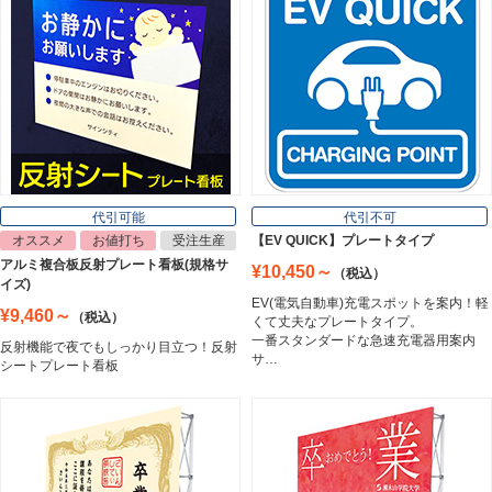
インクジェットメディア
Inkjet Media
看板照明
Lighting Equipment
代引可能
代引不可
オススメ
お値打ち
受注生産
【EV QUICK】プレートタイプ
アルミ複合板反射プレート看板(規格サ
¥10,450～
（税込）
トラスコ中山
イズ)
Trusco Nakayama
EV(電気自動車)充電スポットを案内！軽
¥9,460～
（税込）
くて丈夫なプレートタイプ。
一番スタンダードな急速充電器用案内
反射機能で夜でもしっかり目立つ！反射
サ…
シートプレート看板
アルミ建材
Aluminum
インテリア