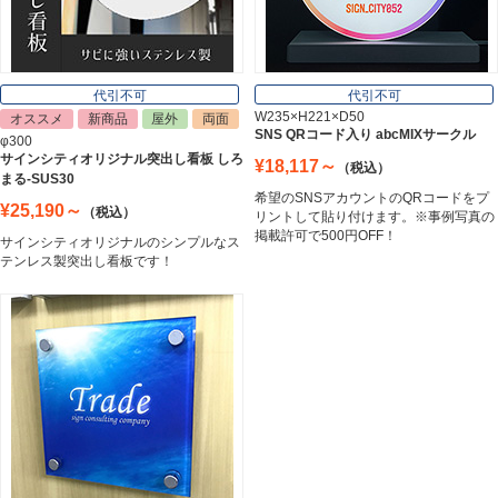
表札
Nameplate
代引不可
代引不可
W235×H221×D50
オススメ
新商品
屋外
両面
SNS QRコード入り abcMIXサークル
φ300
サインシティオリジナル突出し看板 しろ
¥18,117～
（税込）
まる-SUS30
希望のSNSアカウントのQRコードをプ
¥25,190～
（税込）
リントして貼り付けます。※事例写真の
掲載許可で500円OFF！
サインシティオリジナルのシンプルなス
テンレス製突出し看板です！