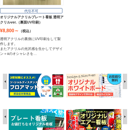
代引不可
オリジナルアクリルプレート看板 透明ア
クリルver.（裏面UV印刷）
¥8,800～
（税込）
透明アクリルの裏側にUV印刷をして製
作します。
またアクリルの光沢感を生かしてデザイ
ン＋αのオシャレさを…