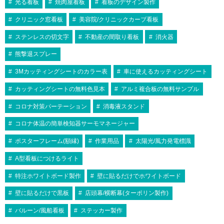
光る看板
焼肉屋看板
看板のデザイン製作
クリニック窓看板
美容院/クリニックカーブ看板
ステンレスの切文字
不動産の間取り看板
消火器
熊撃退スプレー
3Mカッティングシートのカラー表
車に使えるカッティングシート
カッティングシートの無料色見本
アルミ複合板の無料サンプル
コロナ対策パーテーション
消毒液スタンド
コロナ体温の簡単検知器サーモマネージャー
ポスターフレーム(額縁)
作業用品
太陽光/風力発電標識
A型看板につけるライト
特注ホワイトボード製作
壁に貼るだけでホワイトボード
壁に貼るだけで黒板
店頭幕/横断幕(ターポリン製作)
バルーン/風船看板
ステッカー製作