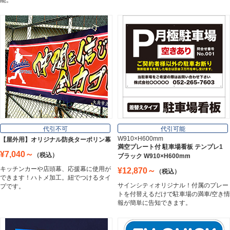
能。
スチレンボード
Styrene Board
板材
Board
フレーム／看板枠
Frame
代引不可
代引可能
W910×H600mm
【屋外用】オリジナル防炎ターポリン幕
満空プレート付 駐車場看板 テンプレ1
¥7,040～
（税込）
ブラック W910×H600mm
カッティングシート
キッチンカーや店頭幕、応援幕に使用が
¥12,870～
（税込）
Cutting Sheet
できます！ハトメ加工。紐でつけるタイ
サインシティオリジナル！付属のプレー
プです。
トを付替えるだけで駐車場の満車/空き情
報が簡単に告知できます。
マグネットシート
Magnet Sheet