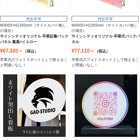
オフィス用品
Office Supplies
代引不可
代引不可
W3005×H2265mm（サイドカバー無し
W3005×H2265mm（サイドカバー無し
の場合）
の場合）
ステンレス切文字
サインシティオリジナル 卒業証書バック
サインシティオリジナル 卒業式バックパ
Stainless Sign
パネル 鳳凰×イエロー
ネル
¥67,320～
¥77,110～
（税込）
（税込）
卒業式のフォトスポットとして映えるこ
卒業式のフォトスポットとして映えるこ
エッチングプレート
と間違いなし！
と間違いなし！
Etching Plate
郵便ポスト
Post
表札
Nameplate