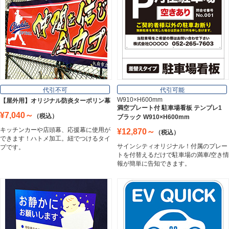
板材
Board
フレーム／看板枠
Frame
代引不可
代引可能
W910×H600mm
【屋外用】オリジナル防炎ターポリン幕
満空プレート付 駐車場看板 テンプレ1
¥7,040～
（税込）
ブラック W910×H600mm
カッティングシート
キッチンカーや店頭幕、応援幕に使用が
¥12,870～
（税込）
Cutting Sheet
できます！ハトメ加工。紐でつけるタイ
サインシティオリジナル！付属のプレー
プです。
トを付替えるだけで駐車場の満車/空き情
報が簡単に告知できます。
マグネットシート
Magnet Sheet
インクジェットメディア