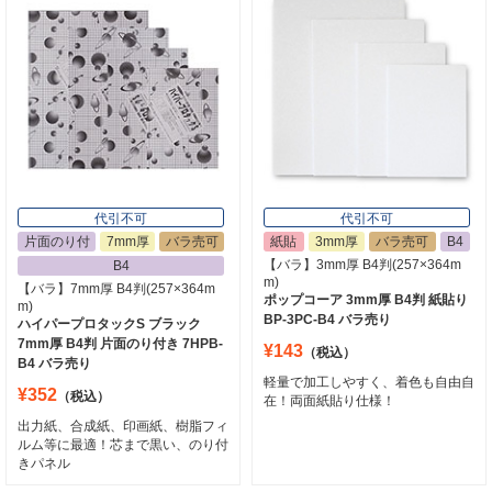
代引不可
代引不可
片面のり付
7mm厚
バラ売可
紙貼
3mm厚
バラ売可
B4
【バラ】3mm厚 B4判(257×364m
B4
m)
【バラ】7mm厚 B4判(257×364m
ポップコーア 3mm厚 B4判 紙貼り
m)
BP-3PC-B4 バラ売り
ハイパープロタックS ブラック
7mm厚 B4判 片面のり付き 7HPB-
¥143
（税込）
B4 バラ売り
軽量で加工しやすく、着色も自由自
¥352
（税込）
在！両面紙貼り仕様！
出力紙、合成紙、印画紙、樹脂フィ
ルム等に最適！芯まで黒い、のり付
きパネル