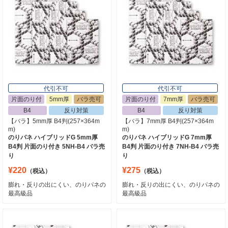
代引不可
代引不可
片面のり付
5mm厚
バラ売可
片面のり付
7mm厚
バラ売可
B4
反り対策
B4
反り対策
【バラ】5mm厚 B4判(257×364m
【バラ】7mm厚 B4判(257×364m
m)
m)
のりパネ ハイブリッドG 5mm厚
のりパネ ハイブリッドG 7mm厚
B4判 片面のり付き 5NH-B4 バラ売
B4判 片面のり付き 7NH-B4 バラ売
り
り
¥220
¥275
（税込）
（税込）
膨れ・反りの出にくい、のりパネの
膨れ・反りの出にくい、のりパネの
最高級品
最高級品