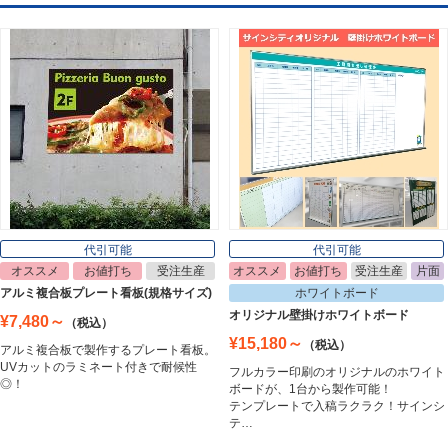
デジタルサイネージ
Digital Signage
ライトパネル
Light Panel
ポスターフレーム
Poster Frame
代引可能
代引可能
オススメ
お値打ち
受注生産
オススメ
お値打ち
受注生産
片面
イーゼル
アルミ複合板プレート看板(規格サイズ)
ホワイトボード
Easel
オリジナル壁掛けホワイトボード
¥7,480～
（税込）
¥15,180～
（税込）
アルミ複合板で製作するプレート看板。
UVカットのラミネート付きで耐候性
フルカラー印刷のオリジナルのホワイト
ホワイトボード
◎！
ボードが、1台から製作可能！
White Board
テンプレートで入稿ラクラク！サインシ
テ…