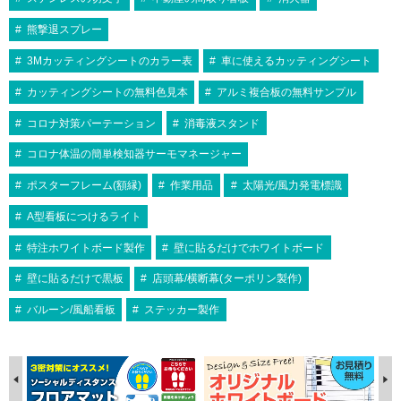
熊撃退スプレー
3Mカッティングシートのカラー表
車に使えるカッティングシート
カッティングシートの無料色見本
アルミ複合板の無料サンプル
コロナ対策パーテーション
消毒液スタンド
コロナ体温の簡単検知器サーモマネージャー
ポスターフレーム(額縁)
作業用品
太陽光/風力発電標識
A型看板につけるライト
特注ホワイトボード製作
壁に貼るだけでホワイトボード
壁に貼るだけで黒板
店頭幕/横断幕(ターポリン製作)
バルーン/風船看板
ステッカー製作