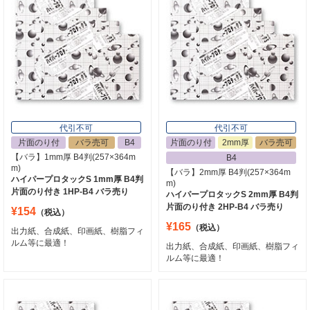
代引不可
代引不可
片面のり付
バラ売可
B4
片面のり付
2mm厚
バラ売可
【バラ】1mm厚 B4判(257×364m
B4
m)
【バラ】2mm厚 B4判(257×364m
ハイパープロタックS 1mm厚 B4判
m)
片面のり付き 1HP-B4 バラ売り
ハイパープロタックS 2mm厚 B4判
片面のり付き 2HP-B4 バラ売り
¥154
（税込）
¥165
（税込）
出力紙、合成紙、印画紙、樹脂フィ
ルム等に最適！
出力紙、合成紙、印画紙、樹脂フィ
ルム等に最適！