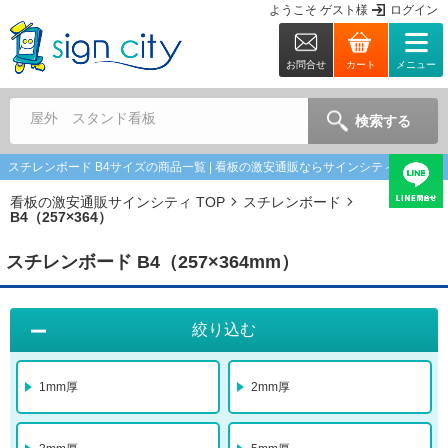
ようこそ
ゲスト
様
ログイン
お問合せ
カート
メニュー
屋外 スタンド看板
検索する
スチレンボード B4サイズの商品一覧 | 看板の激安通販ならサインシティ
看板の激安通販サインシティ TOP
スチレンボード
B4（257×364）
スチレンボード B4（257×364mm）
絞り込む
1mm厚
2mm厚