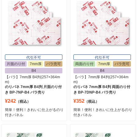
代引不可
代引不可
片面のり付
7mm厚
バラ売可
両面のり付
7mm厚
バラ売可
B4
B4
【バラ】7mm厚 B4判(257×364m
【バラ】7mm厚 B4判(257×364m
m)
m)
のりパネ 7mm厚 B4判 片面のり付
のりパネ 7mm厚 B4判 両面のり付
き BP-7NP-B4 バラ売り
き BP-7DNP-B4 バラ売り
¥242
¥352
（税込）
（税込）
簡単！便利！きれいに仕上がるのり
簡単！便利！きれいに仕上がるのり
付きパネル
付きパネル