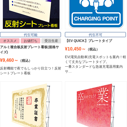
Inkjet Media
看板照明
Lighting Equipment
代引可能
代引不可
オススメ
お値打ち
受注生産
【EV QUICK】プレートタイプ
アルミ複合板反射プレート看板(規格サ
¥10,450～
（税込）
トラスコ中山
イズ)
Trusco Nakayama
EV(電気自動車)充電スポットを案内！軽
¥9,460～
（税込）
くて丈夫なプレートタイプ。
一番スタンダードな急速充電器用案内
反射機能で夜でもしっかり目立つ！反射
サ…
シートプレート看板
アルミ建材
Aluminum
インテリア
Interior