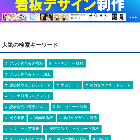
人気の検索キーワード
アルミ複合板の看板
キッチンカー材料
アルミ複合板カット加工
建築模型スチレンボード
木目シート
強力なマグネットシート
コロナ対策フロアマット
記者会見の背景パネル
Webセミナー装飾
光る看板
焼肉屋看板
看板のデザイン製作
クリニック窓看板
美容院/クリニックカーブ看板
ステンレスの切文字
不動産の間取り看板
消火器