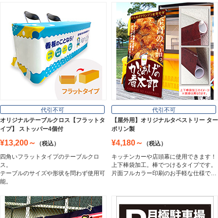
プレート看板
Plate Board
壁面看板
Wall Sign
フロアサイン／路面表示
代引不可
代引不可
Floor / Road Surface Sign
オリジナルテーブルクロス【フラットタ
【屋外用】オリジナルタペストリー ター
イプ】 ストッパー4個付
ポリン製
¥13,200～
¥4,180～
（税込）
（税込）
アルミ複合板
四角いフラットタイプのテーブルクロ
キッチンカーや店頭幕に使用できます！
Aluminum Composite Board
ス。
上下棒袋加工。棒でつけるタイプです。
テーブルのサイズや形状を問わず使用可
片面フルカラー印刷のお手軽な仕様で…
能。
スチレンボード
Styrene Board