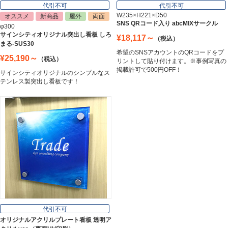
代引不可
代引不可
W235×H221×D50
オススメ
新商品
屋外
両面
SNS QRコード入り abcMIXサークル
φ300
サインシティオリジナル突出し看板 しろ
¥18,117～
（税込）
まる-SUS30
希望のSNSアカウントのQRコードをプ
¥25,190～
（税込）
リントして貼り付けます。※事例写真の
掲載許可で500円OFF！
サインシティオリジナルのシンプルなス
テンレス製突出し看板です！
代引不可
オリジナルアクリルプレート看板 透明ア