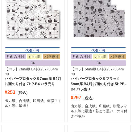
代引不可
代引不可
片面のり付
7mm厚
バラ売可
片面のり付
5mm厚
バラ売可
B4
B4
【バラ】7mm厚 B4判(257×364m
【バラ】5mm厚 B4判(257×364m
m)
m)
ハイパープロタックS 7mm厚 B4判
ハイパープロタックS ブラック
片面のり付き 7HP-B4 バラ売り
5mm厚 B4判 片面のり付き 5HPB-
B4 バラ売り
¥253
（税込）
¥297
（税込）
出力紙、合成紙、印画紙、樹脂フィ
ルム等に最適！
出力紙、合成紙、印画紙、樹脂フィ
ルム等に最適！芯まで黒い、のり付
きパネル