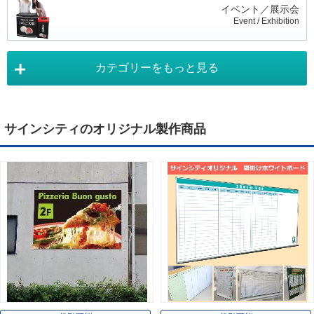
イベント／展示会
Event / Exhibition
カテゴリーをもっと見る
タペストリー
Tapestry
サインシティのオリジナル製作商品
デジタルサイネージ
Digital Signage
ライトパネル
Light Panel
ポスターフレーム
Poster Frame