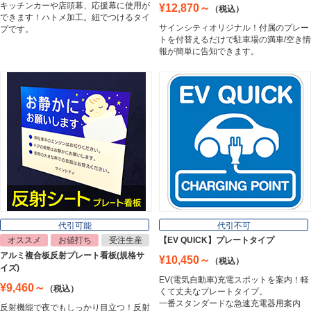
キッチンカーや店頭幕、応援幕に使用が
¥12,870～
（税込）
Cutting Sheet
できます！ハトメ加工。紐でつけるタイ
サインシティオリジナル！付属のプレー
プです。
トを付替えるだけで駐車場の満車/空き情
報が簡単に告知できます。
マグネットシート
Magnet Sheet
インクジェットメディア
Inkjet Media
看板照明
Lighting Equipment
代引可能
代引不可
オススメ
お値打ち
受注生産
【EV QUICK】プレートタイプ
アルミ複合板反射プレート看板(規格サ
¥10,450～
（税込）
トラスコ中山
イズ)
Trusco Nakayama
EV(電気自動車)充電スポットを案内！軽
¥9,460～
（税込）
くて丈夫なプレートタイプ。
一番スタンダードな急速充電器用案内
反射機能で夜でもしっかり目立つ！反射