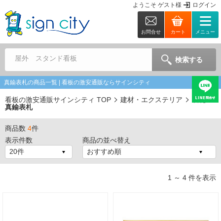
ようこそ
ゲスト
様
ログイン
お問合せ
カート
メニュー
屋外 スタンド看板
検索する
真鍮表札の商品一覧 | 看板の激安通販ならサインシティ
看板の激安通販サインシティ TOP
建材・エクステリア
表札
真鍮表札
商品数
4
件
表示件数
商品の並べ替え
1 ～ 4 件を表示