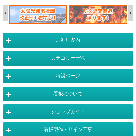
ご利用案内
カテゴリー一覧
店舗詳細情報
特設ページ
電飾スタンド看板
スタンド看板
看板について
スタンド看板：オプション
バナースタンド
電飾看板特設ページ
スタンド看板特設ページ
運営会社 :
株式会社トレード
バックパネル
袖（突出し）看板
〒454-0011 愛知県 名古屋市中川区山王4-5-10
ショップガイド
バナースタンド特設ページ
大型看板・突出看板特設ページ
看板の選び方
看板の種類
TEL:052-265-7603 FAX:052-350-2662
自立看板
フロアサイン／路面表示
ポスターフレーム特設ページ
LEDライトパネル特設ページ
お気軽にお問い合わせ下さい。
看板製作・サイン工事
看板設置のきまり
看板の用語集
壁面看板
LEDライトパネル
利用規約
ご利用ガイド