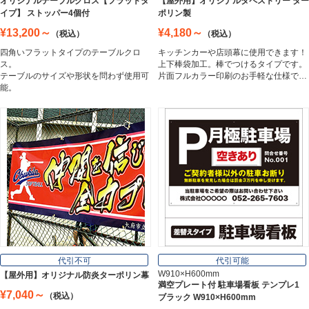
オリジナルテーブルクロス【フラットタ
【屋外用】オリジナルタペストリー ター
イプ】 ストッパー4個付
ポリン製
¥13,200～
¥4,180～
（税込）
（税込）
アルミ複合板
四角いフラットタイプのテーブルクロ
キッチンカーや店頭幕に使用できます！
Aluminum Composite Board
ス。
上下棒袋加工。棒でつけるタイプです。
テーブルのサイズや形状を問わず使用可
片面フルカラー印刷のお手軽な仕様で…
能。
スチレンボード
Styrene Board
板材
Board
フレーム／看板枠
Frame
代引不可
代引可能
W910×H600mm
【屋外用】オリジナル防炎ターポリン幕
満空プレート付 駐車場看板 テンプレ1
¥7,040～
（税込）
ブラック W910×H600mm
カッティングシート