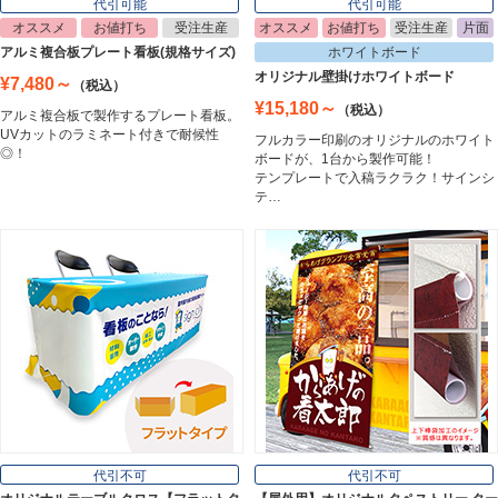
代引可能
代引可能
オススメ
お値打ち
受注生産
オススメ
お値打ち
受注生産
片面
イーゼル
アルミ複合板プレート看板(規格サイズ)
ホワイトボード
Easel
オリジナル壁掛けホワイトボード
¥7,480～
（税込）
¥15,180～
（税込）
アルミ複合板で製作するプレート看板。
UVカットのラミネート付きで耐候性
フルカラー印刷のオリジナルのホワイト
ホワイトボード
◎！
ボードが、1台から製作可能！
White Board
テンプレートで入稿ラクラク！サインシ
テ…
プレート看板
Plate Board
壁面看板
Wall Sign
フロアサイン／路面表示
代引不可
代引不可
Floor / Road Surface Sign