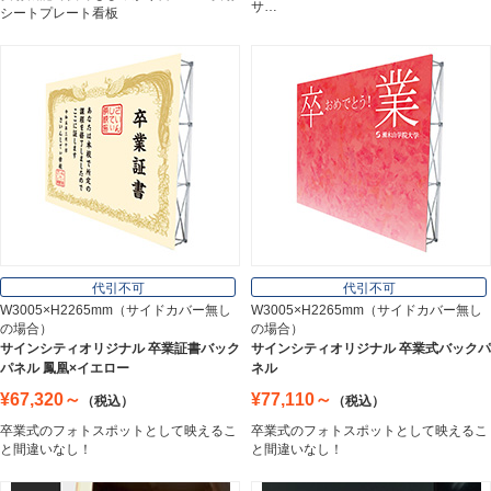
サ…
シートプレート看板
アルミ建材
Aluminum
インテリア
Interior
オフィス用品
Office Supplies
代引不可
代引不可
W3005×H2265mm（サイドカバー無し
W3005×H2265mm（サイドカバー無し
の場合）
の場合）
ステンレス切文字
サインシティオリジナル 卒業証書バック
サインシティオリジナル 卒業式バックパ
Stainless Sign
パネル 鳳凰×イエロー
ネル
¥67,320～
¥77,110～
（税込）
（税込）
卒業式のフォトスポットとして映えるこ
卒業式のフォトスポットとして映えるこ
エッチングプレート
と間違いなし！
と間違いなし！
Etching Plate