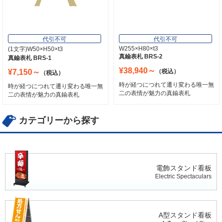
代引不可
代引不可
W255×H80×t3
(1文字)W50×H50×t3
真鍮表札 BRS-2
真鍮表札 BRS-1
¥38,940～
¥7,150～
（税込）
（税込）
時が経つにつれて遷り変わる唯一無
時が経つにつれて遷り変わる唯一無
二の表情が魅力の真鍮表札
二の表情が魅力の真鍮表札
カテゴリーから探す
電飾スタンド看板
Electric Spectaculars
A型スタンド看板