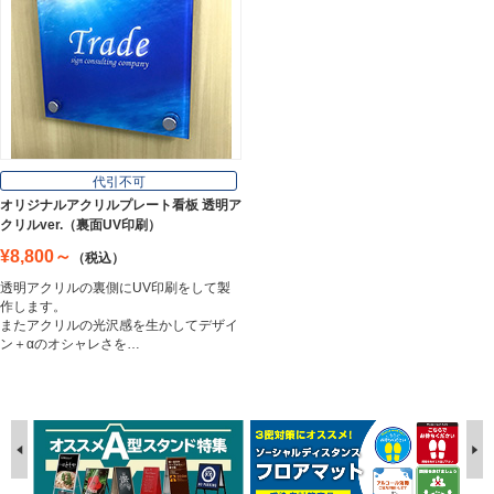
代引不可
オリジナルアクリルプレート看板 透明ア
クリルver.（裏面UV印刷）
¥8,800～
（税込）
透明アクリルの裏側にUV印刷をして製
作します。
またアクリルの光沢感を生かしてデザイ
ン＋αのオシャレさを…