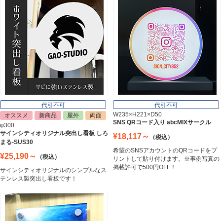
郵便ポスト
Post
表札
Nameplate
代引不可
代引不可
W235×H221×D50
オススメ
新商品
屋外
両面
SNS QRコード入り abcMIXサークル
φ300
サインシティオリジナル突出し看板 しろ
¥18,117～
（税込）
まる-SUS30
希望のSNSアカウントのQRコードをプ
¥25,190～
（税込）
リントして貼り付けます。※事例写真の
掲載許可で500円OFF！
サインシティオリジナルのシンプルなス
テンレス製突出し看板です！