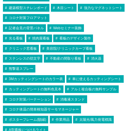
建築模型スチレンボード
木目シート
強力なマグネットシート
コロナ対策フロアマット
記者会見の背景パネル
Webセミナー装飾
光る看板
焼肉屋看板
看板のデザイン製作
クリニック窓看板
美容院/クリニックカーブ看板
ステンレスの切文字
不動産の間取り看板
消火器
熊撃退スプレー
3Mカッティングシートのカラー表
車に使えるカッティングシート
カッティングシートの無料色見本
アルミ複合板の無料サンプル
コロナ対策パーテーション
消毒液スタンド
コロナ体温の簡単検知器サーモマネージャー
ポスターフレーム(額縁)
作業用品
太陽光/風力発電標識
A型看板につけるライト