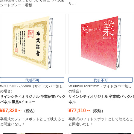
反射機能で夜でもしっかり目立つ！反射
サ…
シートプレート看板
アルミ建材
Aluminum
インテリア
Interior
オフィス用品
Office Supplies
代引不可
代引不可
W3005×H2265mm（サイドカバー無し
W3005×H2265mm（サイドカバー無し
の場合）
の場合）
ステンレス切文字
サインシティオリジナル 卒業証書バック
サインシティオリジナル 卒業式バックパ
Stainless Sign
パネル 鳳凰×イエロー
ネル
¥67,320～
¥77,110～
（税込）
（税込）
卒業式のフォトスポットとして映えるこ
卒業式のフォトスポットとして映えるこ
エッチングプレート
と間違いなし！
と間違いなし！
Etching Plate