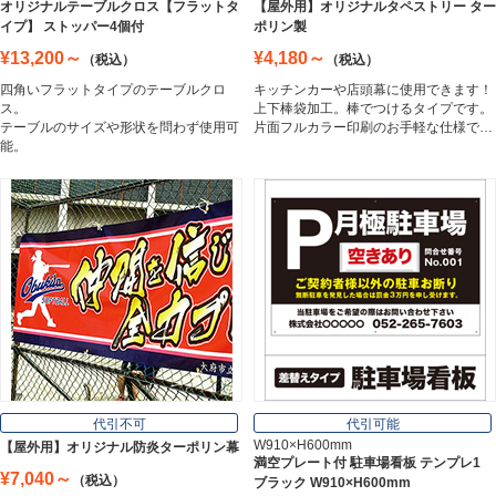
オリジナルテーブルクロス【フラットタ
【屋外用】オリジナルタペストリー ター
イプ】 ストッパー4個付
ポリン製
¥13,200～
¥4,180～
（税込）
（税込）
アルミ複合板
四角いフラットタイプのテーブルクロ
キッチンカーや店頭幕に使用できます！
Aluminum Composite Board
ス。
上下棒袋加工。棒でつけるタイプです。
テーブルのサイズや形状を問わず使用可
片面フルカラー印刷のお手軽な仕様で…
能。
スチレンボード
Styrene Board
板材
Board
フレーム／看板枠
Frame
代引不可
代引可能
W910×H600mm
【屋外用】オリジナル防炎ターポリン幕
満空プレート付 駐車場看板 テンプレ1
¥7,040～
（税込）
ブラック W910×H600mm