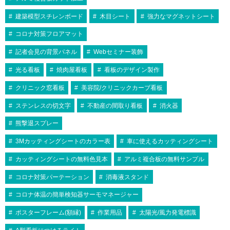
建築模型スチレンボード
木目シート
強力なマグネットシート
コロナ対策フロアマット
記者会見の背景パネル
Webセミナー装飾
光る看板
焼肉屋看板
看板のデザイン製作
クリニック窓看板
美容院/クリニックカーブ看板
ステンレスの切文字
不動産の間取り看板
消火器
熊撃退スプレー
3Mカッティングシートのカラー表
車に使えるカッティングシート
カッティングシートの無料色見本
アルミ複合板の無料サンプル
コロナ対策パーテーション
消毒液スタンド
コロナ体温の簡単検知器サーモマネージャー
ポスターフレーム(額縁)
作業用品
太陽光/風力発電標識