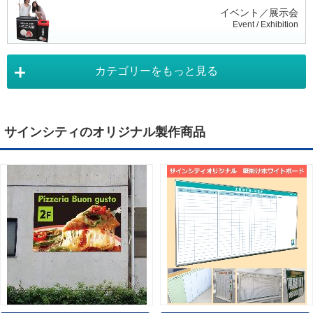
イベント／展示会
Event / Exhibition
カテゴリーをもっと見る
タペストリー
Tapestry
サインシティのオリジナル製作商品
デジタルサイネージ
Digital Signage
ライトパネル
Light Panel
ポスターフレーム
Poster Frame