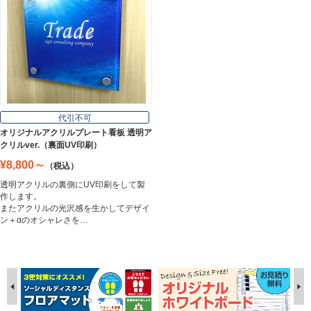
代引不可
オリジナルアクリルプレート看板 透明ア
クリルver.（裏面UV印刷）
¥8,800～
（税込）
透明アクリルの裏側にUV印刷をして製
作します。
またアクリルの光沢感を生かしてデザイ
ン＋αのオシャレさを…