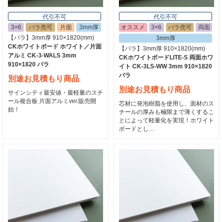
代引不可
代引不可
3×6
バラ売可
片面
3mm厚
オススメ
3×6
バラ売可
両面
【バラ】3mm厚 910×1820(mm)
3mm厚
CKホワイトボード ホワイト／片面
【バラ】3mm厚 910×1820(mm)
アルミ CK-3-WALS 3mm
CKホワイトボードLITE-S 両面ホワ
910×1820 バラ
イト CK-3LS-WW 3mm 910×1820
バラ
別途お見積もり商品
別途お見積もり商品
サインシティ最安値・最軽量のスチ
ール複合板 片面アルミver.販売開
芯材に発泡樹脂を使用し、面材のス
始！
チールの厚みも極限まで薄くするこ
とによって軽量化を実現！ホワイト
ボードとし…