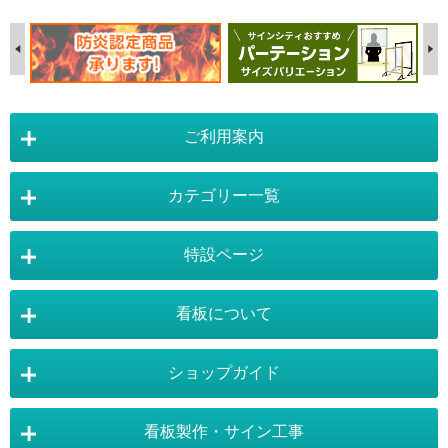
ご利用案内
カテゴリー一覧
店舗詳細情報
特設ページ
電飾スタンド看板
スタンド看板
看板について
スタンド看板：オプション
バナースタンド
電飾看板特設ページ
スタンド看板特設ページ
運営会社 :
株式会社トレード
バックパネル
袖（突出し）看板
〒454-0011 愛知県 名古屋市中川区山王4-5-10
ショップガイド
バナースタンド特設ページ
大型看板・突出看板特設ページ
看板の選び方
看板の種類
TEL:052-265-7603 FAX:052-350-2662
自立看板
フロアサイン／路面表示
ポスターフレーム特設ページ
LEDライトパネル特設ページ
お気軽にお問い合わせ下さい。
看板製作・サイン工事
看板設置のきまり
看板の用語集
壁面看板
LEDライトパネル