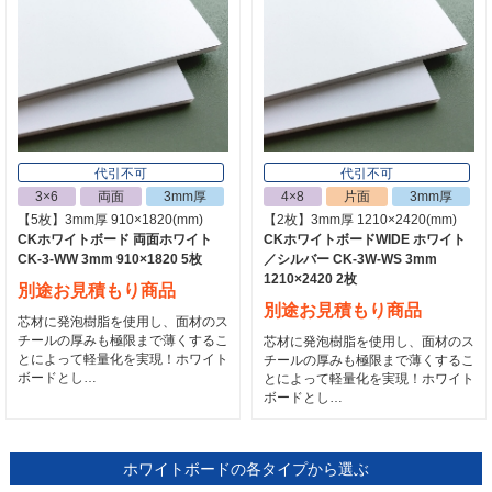
代引不可
代引不可
3×6
両面
3mm厚
4×8
片面
3mm厚
【5枚】3mm厚 910×1820(mm)
【2枚】3mm厚 1210×2420(mm)
CKホワイトボード 両面ホワイト
CKホワイトボードWIDE ホワイト
CK-3-WW 3mm 910×1820 5枚
／シルバー CK-3W-WS 3mm
1210×2420 2枚
別途お見積もり商品
別途お見積もり商品
芯材に発泡樹脂を使用し、面材のス
チールの厚みも極限まで薄くするこ
芯材に発泡樹脂を使用し、面材のス
とによって軽量化を実現！ホワイト
チールの厚みも極限まで薄くするこ
ボードとし…
とによって軽量化を実現！ホワイト
ボードとし…
ホワイトボードの各タイプから選ぶ