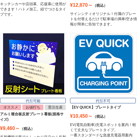
カッティングシート
キッチンカーや店頭幕、応援幕に使用が
¥12,870～
（税込）
Cutting Sheet
できます！ハトメ加工。紐でつけるタイ
サインシティオリジナル！付属のプレー
プです。
トを付替えるだけで駐車場の満車/空き情
報が簡単に告知できます。
マグネットシート
Magnet Sheet
インクジェットメディア
Inkjet Media
看板照明
Lighting Equipment
代引可能
代引不可
オススメ
お値打ち
受注生産
【EV QUICK】プレートタイプ
アルミ複合板反射プレート看板(規格サ
¥10,450～
（税込）
トラスコ中山
イズ)
Trusco Nakayama
EV(電気自動車)充電スポットを案内！軽
¥9,460～
（税込）
くて丈夫なプレートタイプ。
一番スタンダードな急速充電器用案内