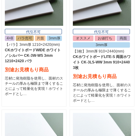
代引不可
代引不可
4×8
バラ売可
片面
3mm厚
オススメ
お値打ち
両面
【バラ】3mm厚 1210×2420(mm)
3mm厚
CKホワイトボードWIDE ホワイト
【3枚】3mm厚 910×2440(mm)
／シルバー CK-3W-WS 3mm
CKホワイトボードLITE-S 両面ホワ
1210×2420 バラ
イト CK-3LS-WW 3mm 910×2440
3枚
別途お見積もり商品
別途お見積もり商品
芯材に発泡樹脂を使用し、面材のス
チールの厚みも極限まで薄くするこ
芯材に発泡樹脂を使用し、面材のス
とによって軽量化を実現！ホワイト
チールの厚みも極限まで薄くするこ
ボードとし…
とによって軽量化を実現！ホワイト
ボードとし…