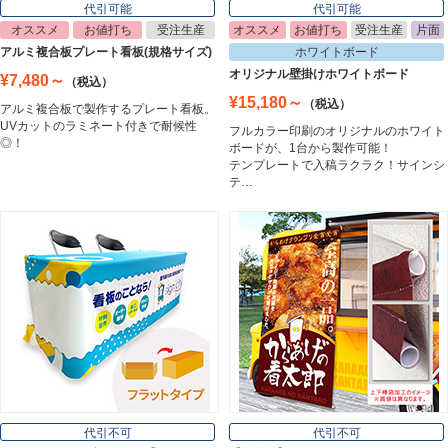
代引可能
代引可能
オススメ
お値打ち
受注生産
オススメ
お値打ち
受注生産
片面
イーゼル
アルミ複合板プレート看板(規格サイズ)
ホワイトボード
Easel
オリジナル壁掛けホワイトボード
¥7,480～
（税込）
¥15,180～
（税込）
アルミ複合板で製作するプレート看板。
UVカットのラミネート付きで耐候性
フルカラー印刷のオリジナルのホワイト
ホワイトボード
◎！
ボードが、1台から製作可能！
White Board
テンプレートで入稿ラクラク！サインシ
テ…
プレート看板
Plate Board
壁面看板
Wall Sign
フロアサイン／路面表示
代引不可
代引不可
Floor / Road Surface Sign