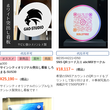
郵便ポスト
Post
表札
Nameplate
代引不可
代引不可
W235×H221×D50
オススメ
新商品
屋外
両面
SNS QRコード入り abcMIXサークル
φ300
サインシティオリジナル突出し看板 しろ
¥18,117～
（税込）
まる-SUS30
希望のSNSアカウントのQRコードをプ
¥25,190～
（税込）
リントして貼り付けます。※事例写真の
掲載許可で500円OFF！
サインシティオリジナルのシンプルなス
テンレス製突出し看板です！