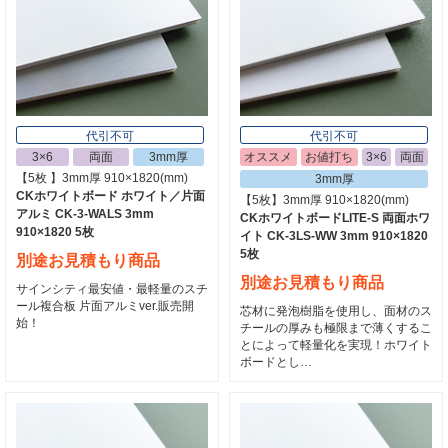
代引不可
代引不可
3×6
両面
3mm厚
オススメ
お値打ち
3×6
両面
【5枚 】3mm厚 910×1820(mm)
3mm厚
CKホワイトボード ホワイト／片面
【5枚】3mm厚 910×1820(mm)
アルミ CK-3-WALS 3mm
CKホワイトボードLITE-S 両面ホワ
910×1820 5枚
イト CK-3LS-WW 3mm 910×1820
5枚
別途お見積もり商品
別途お見積もり商品
サインシティ最安値・最軽量のスチ
ール複合板 片面アルミver.販売開
芯材に発泡樹脂を使用し、面材のス
始！
チールの厚みも極限まで薄くするこ
とによって軽量化を実現！ホワイト
ボードとし…