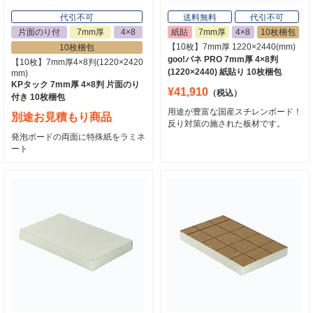
代引不可
送料無料
代引不可
片面のり付
7mm厚
4×8
紙貼
7mm厚
4×8
10枚梱包
【10枚】7mm厚 1220×2440(mm)
10枚梱包
goo!パネ PRO 7mm厚 4×8判
【10枚】7mm厚4×8判(1220×2420
(1220×2440) 紙貼り 10枚梱包
mm)
KPタック 7mm厚 4×8判 片面のり
¥41,910
（税込）
付き 10枚梱包
用途が豊富な国産スチレンボード！
別途お見積もり商品
反り対策の施された板材です。
発泡ボードの両面に特殊紙をラミネ
ート