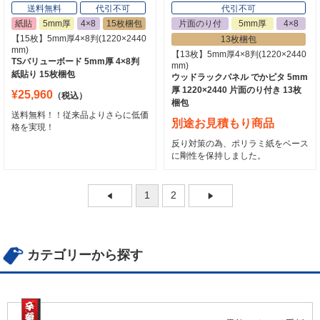
送料無料
代引不可
代引不可
紙貼
5mm厚
4×8
15枚梱包
片面のり付
5mm厚
4×8
【15枚】5mm厚4×8判(1220×2440
13枚梱包
mm)
【13枚】5mm厚4×8判(1220×2440
TSバリューボード 5mm厚 4×8判
mm)
紙貼り 15枚梱包
ウッドラックパネル でかピタ 5mm
厚 1220×2440 片面のり付き 13枚
¥25,960
（税込）
梱包
送料無料！！従来品よりさらに低価
別途お見積もり商品
格を実現！
反り対策の為、ポリラミ紙をベース
に剛性を保持しました。
1
2
カテゴリーから探す