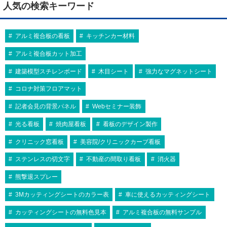
人気の検索キーワード
アルミ複合板の看板
キッチンカー材料
アルミ複合板カット加工
建築模型スチレンボード
木目シート
強力なマグネットシート
コロナ対策フロアマット
記者会見の背景パネル
Webセミナー装飾
光る看板
焼肉屋看板
看板のデザイン製作
クリニック窓看板
美容院/クリニックカーブ看板
ステンレスの切文字
不動産の間取り看板
消火器
熊撃退スプレー
3Mカッティングシートのカラー表
車に使えるカッティングシート
カッティングシートの無料色見本
アルミ複合板の無料サンプル