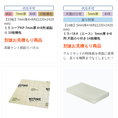
代引不可
代引不可
紙貼
7mm厚
4×8
10枚梱包
片面のり付
5mm厚
4×8
【10枚】7mm厚4×8判(1220×2420
反り対策
mm)
【14枚】5mm厚4×8判(1220×2420
ミラコーアKP 7mm厚 4×8判 紙貼
mm)
り 10枚梱包
ミラパネA（エース） 5mm厚 4×8
判 片面のり付き 14枚梱包
別途お見積もり商品
別途お見積もり商品
高級ケント紙貼りパネル
アルミサンドの特殊紙を表面に使用
し、反りを極限までなくしました！