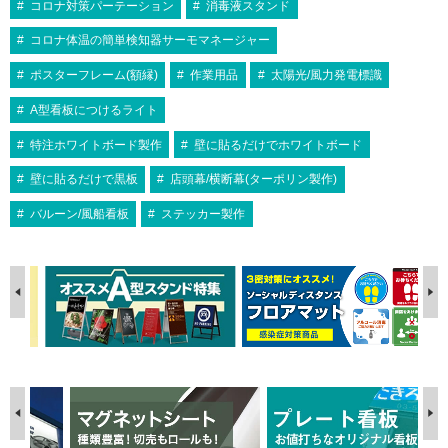
コロナ対策パーテーション
消毒液スタンド
コロナ体温の簡単検知器サーモマネージャー
ポスターフレーム(額縁)
作業用品
太陽光/風力発電標識
A型看板につけるライト
特注ホワイトボード製作
壁に貼るだけでホワイトボード
壁に貼るだけで黒板
店頭幕/横断幕(ターポリン製作)
バルーン/風船看板
ステッカー製作