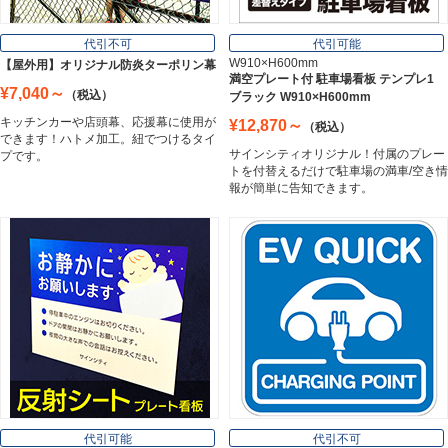
フレーム／看板枠
Frame
代引不可
代引可能
W910×H600mm
【屋外用】オリジナル防炎ターポリン幕
満空プレート付 駐車場看板 テンプレ1
¥7,040～
（税込）
ブラック W910×H600mm
カッティングシート
キッチンカーや店頭幕、応援幕に使用が
¥12,870～
（税込）
Cutting Sheet
できます！ハトメ加工。紐でつけるタイ
サインシティオリジナル！付属のプレー
プです。
トを付替えるだけで駐車場の満車/空き情
報が簡単に告知できます。
マグネットシート
Magnet Sheet
インクジェットメディア
Inkjet Media
看板照明
Lighting Equipment
代引可能
代引不可