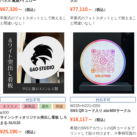
パネル 鳳凰×イエロー
ネル
¥67,320～
¥77,110～
（税込）
（税込）
卒業式のフォトスポットとして映えるこ
卒業式のフォトスポットとして映えるこ
エッチングプレート
と間違いなし！
と間違いなし！
Etching Plate
郵便ポスト
Post
表札
Nameplate
代引不可
代引不可
W235×H221×D50
オススメ
新商品
屋外
両面
SNS QRコード入り abcMIXサークル
φ300
サインシティオリジナル突出し看板 しろ
¥18,117～
（税込）
まる-SUS30
希望のSNSアカウントのQRコードをプ
¥25,190～
（税込）
リントして貼り付けます。※事例写真の