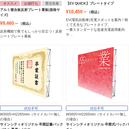
オススメ
お値打ち
受注生産
【EV QUICK】プレートタイプ
アルミ複合板反射プレート看板(規格サ
¥10,450～
（税込）
トラスコ中山
イズ)
Trusco Nakayama
EV(電気自動車)充電スポットを案内！軽
¥9,460～
（税込）
くて丈夫なプレートタイプ。
一番スタンダードな急速充電器用案内
反射機能で夜でもしっかり目立つ！反射
サ…
シートプレート看板
アルミ建材
Aluminum
インテリア
Interior
オフィス用品
Office Supplies
代引不可
代引不可
W3005×H2265mm（サイドカバー無し
W3005×H2265mm（サイドカバー無し
の場合）
の場合）
ステンレス切文字
サインシティオリジナル 卒業証書バック
サインシティオリジナル 卒業式バックパ
Stainless Sign