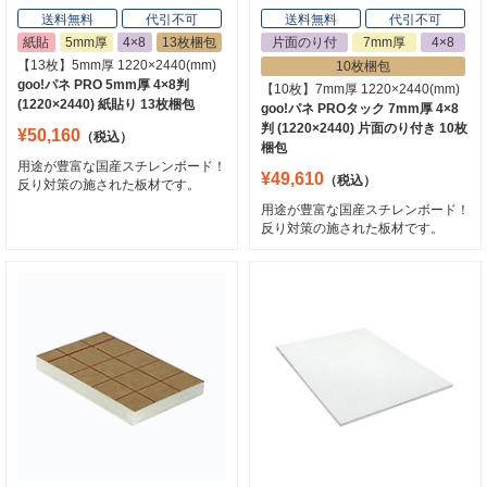
送料無料
代引不可
送料無料
代引不可
紙貼
5mm厚
4×8
13枚梱包
片面のり付
7mm厚
4×8
【13枚】5mm厚 1220×2440(mm)
10枚梱包
goo!パネ PRO 5mm厚 4×8判
【10枚】7mm厚 1220×2440(mm)
(1220×2440) 紙貼り 13枚梱包
goo!パネ PROタック 7mm厚 4×8
判 (1220×2440) 片面のり付き 10枚
¥50,160
（税込）
梱包
用途が豊富な国産スチレンボード！
¥49,610
（税込）
反り対策の施された板材です。
用途が豊富な国産スチレンボード！
反り対策の施された板材です。