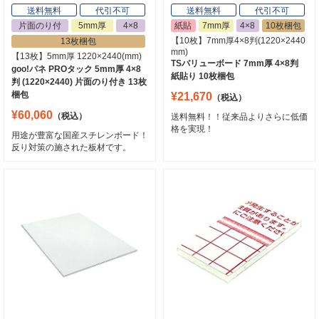
送料無料
代引不可
送料無料
代引不可
片面のり付
5mm厚
4×8
紙貼
7mm厚
4×8
10枚梱包
【10枚】7mm厚4×8判(1220×2440
13枚梱包
mm)
【13枚】5mm厚 1220×2440(mm)
TSバリューボード 7mm厚 4×8判
goo!パネ PROタック 5mm厚 4×8
紙貼り 10枚梱包
判 (1220×2440) 片面のり付き 13枚
梱包
¥21,670
（税込）
¥60,060
（税込）
送料無料！！従来品よりさらに低価
格を実現！
用途が豊富な国産スチレンボード！
反り対策の施された板材です。