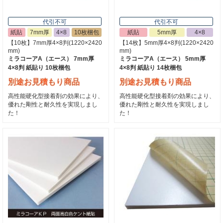
代引不可
代引不可
紙貼
7mm厚
4×8
10枚梱包
紙貼
5mm厚
4×8
【10枚】7mm厚4×8判(1220×2420
【14枚】5mm厚4×8判(1220×2420
mm)
mm)
ミラコーアA（エース） 7mm厚
ミラコーアA（エース） 5mm厚
4×8判 紙貼り 10枚梱包
4×8判 紙貼り 14枚梱包
別途お見積もり商品
別途お見積もり商品
高性能硬化型接着剤の効果により、
高性能硬化型接着剤の効果により、
優れた剛性と耐久性を実現しまし
優れた剛性と耐久性を実現しまし
た！
た！