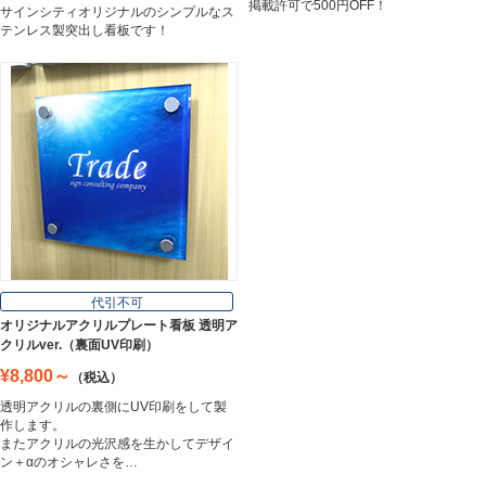
掲載許可で500円OFF！
サインシティオリジナルのシンプルなス
テンレス製突出し看板です！
代引不可
オリジナルアクリルプレート看板 透明ア
クリルver.（裏面UV印刷）
¥8,800～
（税込）
透明アクリルの裏側にUV印刷をして製
作します。
またアクリルの光沢感を生かしてデザイ
ン＋αのオシャレさを…