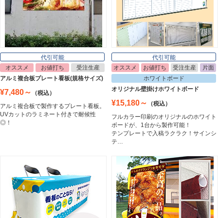
ポスターフレーム
Poster Frame
代引可能
代引可能
オススメ
お値打ち
受注生産
オススメ
お値打ち
受注生産
片面
イーゼル
アルミ複合板プレート看板(規格サイズ)
ホワイトボード
Easel
オリジナル壁掛けホワイトボード
¥7,480～
（税込）
¥15,180～
（税込）
アルミ複合板で製作するプレート看板。
UVカットのラミネート付きで耐候性
フルカラー印刷のオリジナルのホワイト
ホワイトボード
◎！
ボードが、1台から製作可能！
White Board
テンプレートで入稿ラクラク！サインシ
テ…
プレート看板
Plate Board
壁面看板