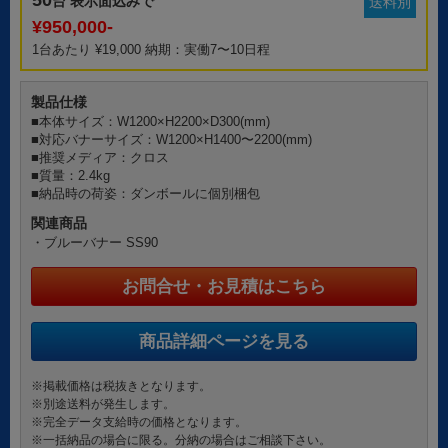
50
台 表示面込みで
送料別
¥950,000-
1台あたり ¥19,000 納期：実働7〜10日程
製品仕様
■本体サイズ：W1200×H2200×D300(mm)
■対応バナーサイズ：W1200×H1400〜2200(mm)
■推奨メディア：クロス
■質量：2.4kg
■納品時の荷姿：ダンボールに個別梱包
関連商品
・ブルーバナー SS90
お問合せ・お見積はこちら
商品詳細ページを見る
※掲載価格は税抜きとなります。
※別途送料が発生します。
※完全データ支給時の価格となります。
※一括納品の場合に限る。分納の場合はご相談下さい。