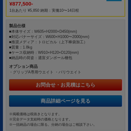
¥877,500-
1台あたり ¥5,850 納期：実働10〜14日程
製品仕様
■本体サイズ：W605×H2000×D450(mm)
■対応バナーサイズ：W600×H1000〜2000(mm)
■推奨メディア：トロピカル（上下棒袋加工）
■質量：1.8kg
■ケース収納時：W910×H120×D120(mm)
■納品時の荷姿：適宣ダンボール梱包
オプション商品
・グリップA専用ウエイト
・バリウエイト
お問合せ・お見積はこちら
商品詳細ページを見る
※掲載価格は税抜きとなります。
※完全データ支給時の価格となります。
※一括納品の場合に限る。分納の場合はご相談下さい。