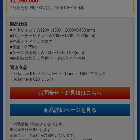
¥1,350,000-
1台あたり ¥9,000 納期：実働10〜14日程
製品仕様
■本体サイズ：W920×H1500・2000×D430(mm)
■対応バナーサイズ：W890×H1500・2000(mm)
■推奨メディア：クロス
■質量：0.75kg
■ケース収納時：W900×H100×D100(mm)
■納品時の荷姿：専用バッグに入れて梱包
関連商品
・I-BannerⅡ920 シルバー
・I-BannerⅡ620 ブラック
・I-BannerⅡ620 シルバー
お問合せ・お見積はこちら
商品詳細ページを見る
※掲載価格は税抜きとなります。
※別途送料が発生します。
※完全データ支給時の価格となります。