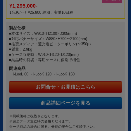
¥1,295,000-
1台あたり ¥25,900 納期：実働10日程
製品仕様
■本体サイズ：W910×H2100×D305(mm)
■対応バナーサイズ：W880×H790〜2100(mm)
■推奨メディア：遮光塩ビ・ターボリン(〜350μ）
■質量：2.9kg
■ケース収納時：W910×H120×D120(mm)
■納品時の荷姿：専用ケースに個別で梱包
関連商品
・i-LooL 60
・i-LooK 120
・i-LooK 150
お問合せ・お見積はこちら
商品詳細ページを見る
※掲載価格は税抜きとなります。
※完全データ支給時の価格となります。
※一括納品の場合に限る。分納の場合はご相談下さい。