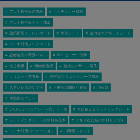
アルミ複合板の看板
キッチンカー材料
アルミ複合板カット加工
建築模型スチレンボード
木目シート
強力なマグネットシート
コロナ対策フロアマット
記者会見の背景パネル
Webセミナー装飾
光る看板
焼肉屋看板
看板のデザイン製作
クリニック窓看板
美容院/クリニックカーブ看板
ステンレスの切文字
不動産の間取り看板
消火器
熊撃退スプレー
3Mカッティングシートのカラー表
車に使えるカッティングシート
カッティングシートの無料色見本
アルミ複合板の無料サンプル
コロナ対策パーテーション
消毒液スタンド