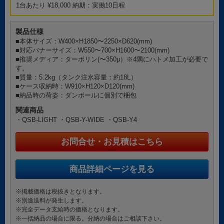
1台あたり ¥18,000 納期：実働10日程
製品仕様
■本体サイズ：W400×H1850〜2250×D620(mm)
■対応バナーサイズ：W550〜700×H1600〜2100(mm)
■推奨メディア：ターボリン(〜350μ）※4隅にハトメ加工が必要で
す。
■質量：5.2kg（タンク注水容量：約18L）
■ケース収納時：W910×H120×D120(mm)
■納品時の荷姿：ダンボールに個別で梱包
関連商品
・QSB-LIGHT
・QSB-Y-WIDE
・QSB-Y4
お問合せ・お見積はこちら
商品詳細ページを見る
※掲載価格は税抜きとなります。
※別途送料が発生します。
※完全データ支給時の価格となります。
※一括納品の場合に限る。分納の場合はご相談下さい。