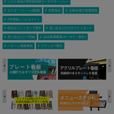
コロナ体温の簡単検知器サーモマネージャー
ポスターフレーム(額縁)
作業用品
太陽光/風力発電標識
A型看板につけるライト
特注ホワイトボード製作
壁に貼るだけでホワイトボード
壁に貼るだけで黒板
店頭幕/横断幕(ターポリン製作)
バルーン/風船看板
ステッカー製作