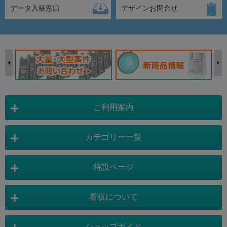
データ入稿窓口
デザインお問合せ
ご利用案内
カテゴリー一覧
店舗詳細情報
特設ページ
電飾スタンド看板
スタンド看板
看板について
スタンド看板：オプション
バナースタンド
電飾看板特設ページ
スタンド看板特設ページ
運営会社 :
株式会社トレード
バックパネル
袖（突出し）看板
〒454-0011 愛知県 名古屋市中川区山王4-5-10
ショップガイド