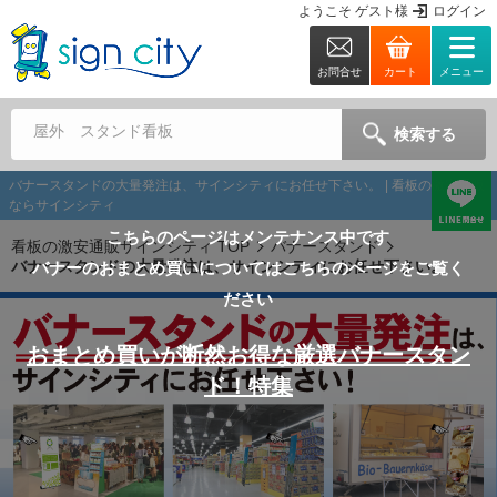
ようこそ
ゲスト
様
ログイン
お問合せ
カート
メニュー
屋外 スタンド看板
検索する
バナースタンドの大量発注は、サインシティにお任せ下さい。 | 看板の激安通販
ならサインシティ
こちらのページはメンテナンス中です
看板の激安通販サインシティ TOP
バナースタンド
バナースタンドの大量発注は、サインシティにお任せ下さい。
バナーのおまとめ買いについてはこちらのページをご覧く
ださい
おまとめ買いが断然お得な厳選バナースタン
ド！特集