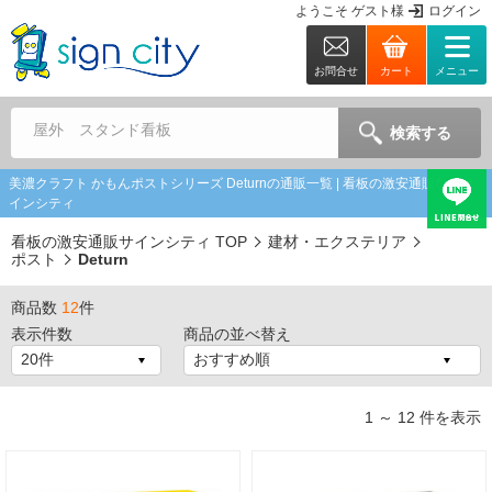
ようこそ
ゲスト
様
ログイン
お問合せ
カート
メニュー
屋外 スタンド看板
検索する
美濃クラフト かもんポストシリーズ Deturnの通販一覧 | 看板の激安通販ならサ
インシティ
看板の激安通販サインシティ TOP
建材・エクステリア
ポスト
Deturn
商品数
12
件
表示件数
商品の並べ替え
1 ～ 12 件を表示