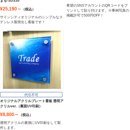
まる-SUS30
希望のSNSアカウントのQRコードをプ
¥25,190～
（税込）
リントして貼り付けます。※事例写真の
掲載許可で500円OFF！
サインシティオリジナルのシンプルなス
テンレス製突出し看板です！
代引不可
オリジナルアクリルプレート看板 透明ア
クリルver.（裏面UV印刷）
¥8,800～
（税込）
透明アクリルの裏側にUV印刷をして製
作します。