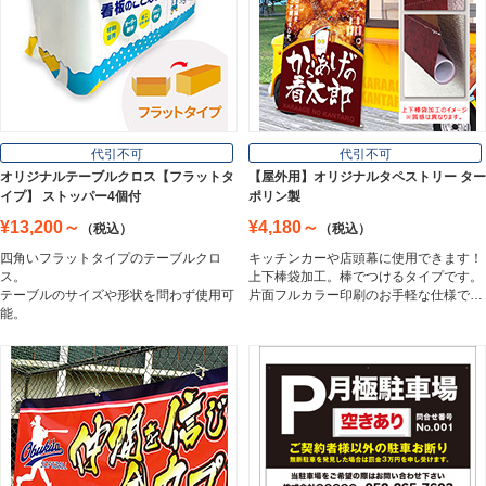
壁面看板
Wall Sign
フロアサイン／路面表示
代引不可
代引不可
Floor / Road Surface Sign
オリジナルテーブルクロス【フラットタ
【屋外用】オリジナルタペストリー ター
イプ】 ストッパー4個付
ポリン製
¥13,200～
¥4,180～
（税込）
（税込）
アルミ複合板
四角いフラットタイプのテーブルクロ
キッチンカーや店頭幕に使用できます！
Aluminum Composite Board
ス。
上下棒袋加工。棒でつけるタイプです。
テーブルのサイズや形状を問わず使用可
片面フルカラー印刷のお手軽な仕様で…
能。
スチレンボード
Styrene Board
板材
Board