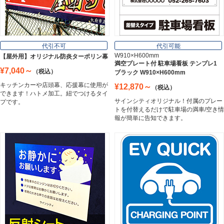
フレーム／看板枠
Frame
代引不可
代引可能
W910×H600mm
【屋外用】オリジナル防炎ターポリン幕
満空プレート付 駐車場看板 テンプレ1
¥7,040～
（税込）
ブラック W910×H600mm
カッティングシート
キッチンカーや店頭幕、応援幕に使用が
¥12,870～
（税込）
Cutting Sheet
できます！ハトメ加工。紐でつけるタイ
サインシティオリジナル！付属のプレー
プです。
トを付替えるだけで駐車場の満車/空き情
報が簡単に告知できます。
マグネットシート
Magnet Sheet
インクジェットメディア
Inkjet Media
看板照明