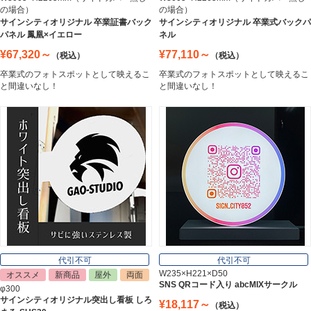
の場合）
の場合）
ステンレス切文字
サインシティオリジナル 卒業証書バック
サインシティオリジナル 卒業式バックパ
Stainless Sign
パネル 鳳凰×イエロー
ネル
¥67,320～
¥77,110～
（税込）
（税込）
卒業式のフォトスポットとして映えるこ
卒業式のフォトスポットとして映えるこ
エッチングプレート
と間違いなし！
と間違いなし！
Etching Plate
郵便ポスト
Post
表札
Nameplate
代引不可
代引不可
W235×H221×D50
オススメ
新商品
屋外
両面
SNS QRコード入り abcMIXサークル
φ300
サインシティオリジナル突出し看板 しろ
¥18,117～
（税込）