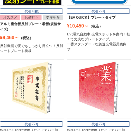
Lighting Equipment
代引可能
代引不可
オススメ
お値打ち
受注生産
【EV QUICK】プレートタイプ
アルミ複合板反射プレート看板(規格サ
¥10,450～
（税込）
トラスコ中山
イズ)
Trusco Nakayama
EV(電気自動車)充電スポットを案内！軽
¥9,460～
（税込）
くて丈夫なプレートタイプ。
一番スタンダードな急速充電器用案内
反射機能で夜でもしっかり目立つ！反射
サ…
シートプレート看板
アルミ建材
Aluminum
インテリア
Interior
オフィス用品
Office Supplies
代引不可
代引不可
W3005×H2265mm（サイドカバー無し
W3005×H2265mm（サイドカバー無し