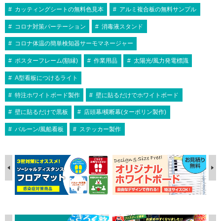
カッティングシートの無料色見本
アルミ複合板の無料サンプル
コロナ対策パーテーション
消毒液スタンド
コロナ体温の簡単検知器サーモマネージャー
ポスターフレーム(額縁)
作業用品
太陽光/風力発電標識
A型看板につけるライト
特注ホワイトボード製作
壁に貼るだけでホワイトボード
壁に貼るだけで黒板
店頭幕/横断幕(ターポリン製作)
バルーン/風船看板
ステッカー製作