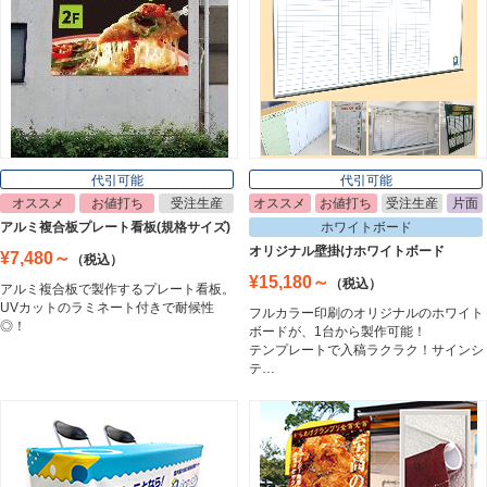
ライトパネル
Light Panel
ポスターフレーム
Poster Frame
代引可能
代引可能
オススメ
お値打ち
受注生産
オススメ
お値打ち
受注生産
片面
イーゼル
アルミ複合板プレート看板(規格サイズ)
ホワイトボード
Easel
オリジナル壁掛けホワイトボード
¥7,480～
（税込）
¥15,180～
（税込）
アルミ複合板で製作するプレート看板。
UVカットのラミネート付きで耐候性
フルカラー印刷のオリジナルのホワイト
ホワイトボード
◎！
ボードが、1台から製作可能！
White Board
テンプレートで入稿ラクラク！サインシ
テ…
プレート看板
Plate Board