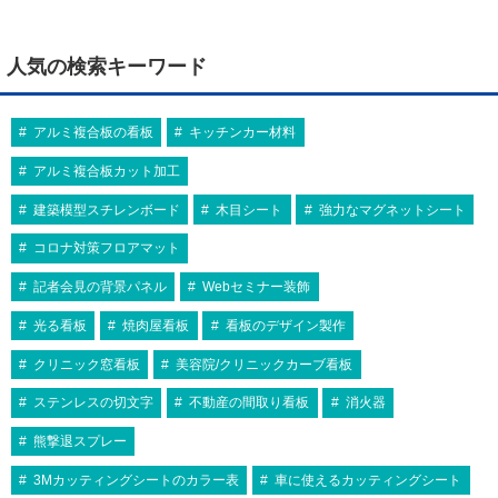
人気の検索キーワード
アルミ複合板の看板
キッチンカー材料
アルミ複合板カット加工
建築模型スチレンボード
木目シート
強力なマグネットシート
コロナ対策フロアマット
記者会見の背景パネル
Webセミナー装飾
光る看板
焼肉屋看板
看板のデザイン製作
クリニック窓看板
美容院/クリニックカーブ看板
ステンレスの切文字
不動産の間取り看板
消火器
熊撃退スプレー
3Mカッティングシートのカラー表
車に使えるカッティングシート