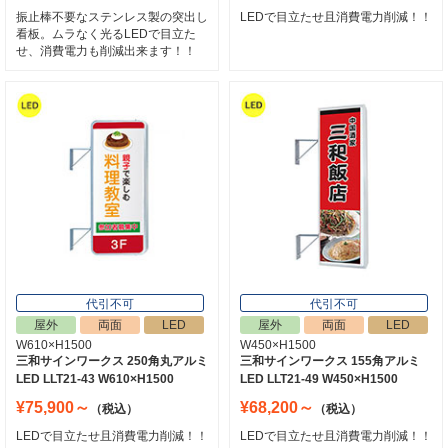
振止棒不要なステンレス製の突出し
LEDで目立たせ且消費電力削減！！
看板。ムラなく光るLEDで目立た
せ、消費電力も削減出来ます！！
代引不可
代引不可
屋外
両面
LED
屋外
両面
LED
W610×H1500
W450×H1500
三和サインワークス 250角丸アルミ
三和サインワークス 155角アルミ
LED LLT21-43 W610×H1500
LED LLT21-49 W450×H1500
¥75,900～
¥68,200～
（税込）
（税込）
LEDで目立たせ且消費電力削減！！
LEDで目立たせ且消費電力削減！！