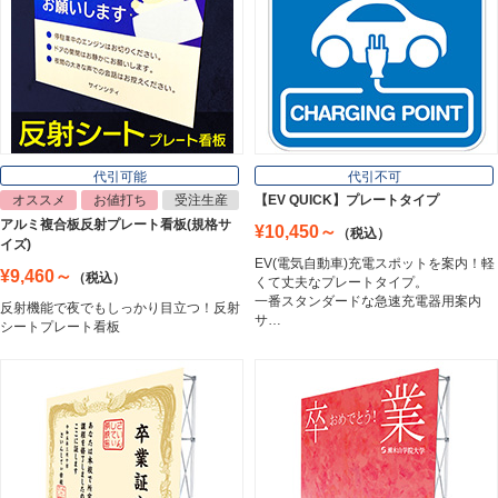
インクジェットメディア
Inkjet Media
看板照明
Lighting Equipment
代引可能
代引不可
オススメ
お値打ち
受注生産
【EV QUICK】プレートタイプ
アルミ複合板反射プレート看板(規格サ
¥10,450～
（税込）
トラスコ中山
イズ)
Trusco Nakayama
EV(電気自動車)充電スポットを案内！軽
¥9,460～
（税込）
くて丈夫なプレートタイプ。
一番スタンダードな急速充電器用案内
反射機能で夜でもしっかり目立つ！反射
サ…
シートプレート看板
アルミ建材
Aluminum
インテリア
Interior