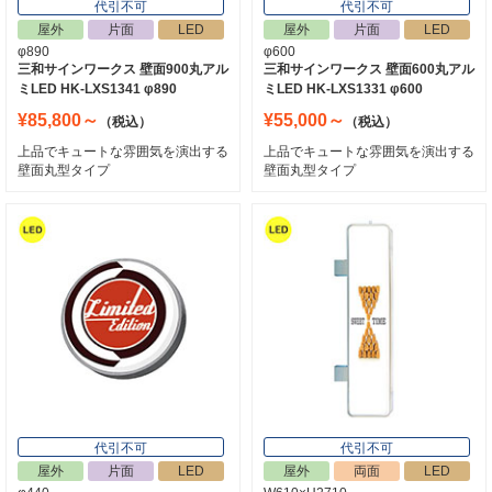
代引不可
代引不可
屋外
片面
LED
屋外
片面
LED
φ890
φ600
三和サインワークス 壁面900丸アル
三和サインワークス 壁面600丸アル
ミLED HK-LXS1341 φ890
ミLED HK-LXS1331 φ600
¥85,800～
¥55,000～
（税込）
（税込）
上品でキュートな雰囲気を演出する
上品でキュートな雰囲気を演出する
壁面丸型タイプ
壁面丸型タイプ
代引不可
代引不可
屋外
片面
LED
屋外
両面
LED