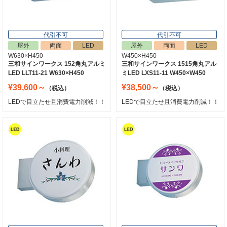
代引不可
代引不可
屋外
両面
LED
屋外
両面
LED
W630×H450
W450×H450
三和サインワークス 152角丸アルミ
三和サインワークス 1515角丸アル
LED LLT11-21 W630×H450
ミLED LXS11-11 W450×W450
¥39,600～
¥38,500～
（税込）
（税込）
LEDで目立たせ且消費電力削減！！
LEDで目立たせ且消費電力削減！！