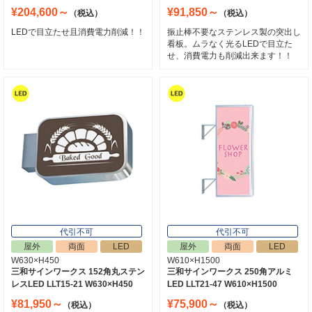
¥204,600～
¥91,850～
（税込）
（税込）
LEDで目立たせ且消費電力削減！！
振止棒不要なステンレス製の突出し
看板。ムラなく光るLEDで目立た
せ、消費電力も削減出来ます！！
代引不可
代引不可
屋外
両面
LED
屋外
両面
LED
W630×H450
W610×H1500
三和サインワークス 152角丸ステン
三和サインワークス 250角アルミ
レスLED LLT15-21 W630×H450
LED LLT21-47 W610×H1500
¥81,950～
¥75,900～
（税込）
（税込）