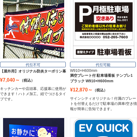
Styrene Board
板材
Board
フレーム／看板枠
Frame
代引不可
代引可能
W910×H600mm
【屋外用】オリジナル防炎ターポリン幕
満空プレート付 駐車場看板 テンプレ1
¥7,040～
（税込）
ブラック W910×H600mm
カッティングシート
キッチンカーや店頭幕、応援幕に使用が
¥12,870～
（税込）
Cutting Sheet
できます！ハトメ加工。紐でつけるタイ
サインシティオリジナル！付属のプレー
プです。
トを付替えるだけで駐車場の満車/空き情
報が簡単に告知できます。
マグネットシート
Magnet Sheet