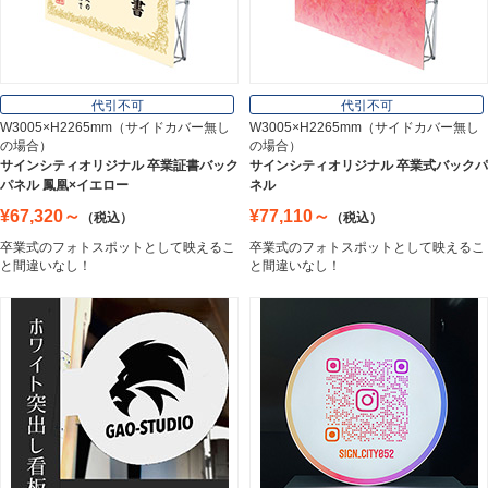
オフィス用品
Office Supplies
代引不可
代引不可
W3005×H2265mm（サイドカバー無し
W3005×H2265mm（サイドカバー無し
の場合）
の場合）
ステンレス切文字
サインシティオリジナル 卒業証書バック
サインシティオリジナル 卒業式バックパ
Stainless Sign
パネル 鳳凰×イエロー
ネル
¥67,320～
¥77,110～
（税込）
（税込）
卒業式のフォトスポットとして映えるこ
卒業式のフォトスポットとして映えるこ
エッチングプレート
と間違いなし！
と間違いなし！
Etching Plate
郵便ポスト
Post
表札
Nameplate