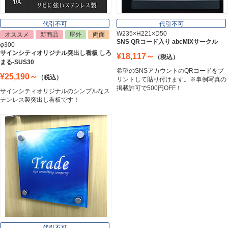
代引不可
代引不可
W235×H221×D50
オススメ
新商品
屋外
両面
SNS QRコード入り abcMIXサークル
φ300
サインシティオリジナル突出し看板 しろ
¥18,117～
（税込）
まる-SUS30
希望のSNSアカウントのQRコードをプ
¥25,190～
（税込）
リントして貼り付けます。※事例写真の
掲載許可で500円OFF！
サインシティオリジナルのシンプルなス
テンレス製突出し看板です！
代引不可