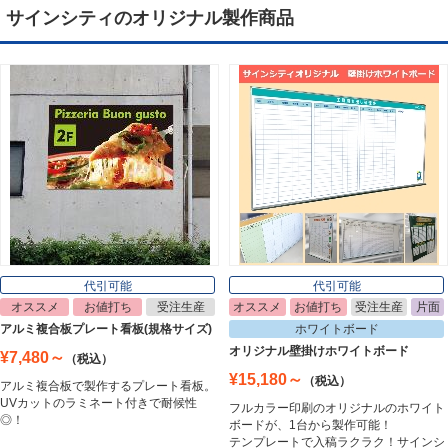
サインシティのオリジナル製作商品
デジタルサイネージ
Digital Signage
ライトパネル
Light Panel
ポスターフレーム
Poster Frame
代引可能
代引可能
オススメ
お値打ち
受注生産
オススメ
お値打ち
受注生産
片面
イーゼル
アルミ複合板プレート看板(規格サイズ)
ホワイトボード
Easel
オリジナル壁掛けホワイトボード
¥7,480～
（税込）
¥15,180～
（税込）
アルミ複合板で製作するプレート看板。
UVカットのラミネート付きで耐候性
フルカラー印刷のオリジナルのホワイト
ホワイトボード
◎！
ボードが、1台から製作可能！
White Board
テンプレートで入稿ラクラク！サインシ