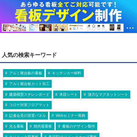
人気の検索キーワード
アルミ複合板の看板
キッチンカー材料
アルミ複合板カット加工
建築模型スチレンボード
木目シート
強力なマグネットシート
コロナ対策フロアマット
記者会見の背景パネル
Webセミナー装飾
光る看板
焼肉屋看板
看板のデザイン製作
クリニック窓看板
美容院/クリニックカーブ看板