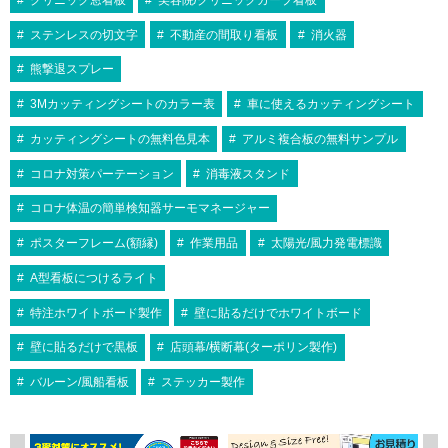
ステンレスの切文字
不動産の間取り看板
消火器
熊撃退スプレー
3Mカッティングシートのカラー表
車に使えるカッティングシート
カッティングシートの無料色見本
アルミ複合板の無料サンプル
コロナ対策パーテーション
消毒液スタンド
コロナ体温の簡単検知器サーモマネージャー
ポスターフレーム(額縁)
作業用品
太陽光/風力発電標識
A型看板につけるライト
特注ホワイトボード製作
壁に貼るだけでホワイトボード
壁に貼るだけで黒板
店頭幕/横断幕(ターポリン製作)
バルーン/風船看板
ステッカー製作