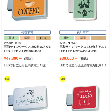
代引不可
代引不可
屋外
両面
LED
屋外
両面
LED
W630×H630
W450×H630
三和サインワークス 202角丸アルミ
三和サインワークス 152角丸アルミ
LED LLT11-31 W630×H630
LED LLT11-22 W450×H630
¥47,300～
¥39,600～
（税込）
（税込）
LEDで目立たせ且消費電力削減！！
LEDで目立たせ且消費電力削減！！