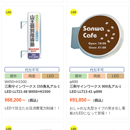
代引不可
代引不可
屋外
両面
LED
屋外
両面
LED
W450×H1500
φ890
三和サインワークス 155角丸アルミ
三和サインワークス 900丸アルミ
LED LLT21-48 W450×H1500
LED LLT13-41 φ890
¥68,200～
¥91,850～
（税込）
（税込）
LEDで目立たせ且消費電力削減！！
おしゃれな丸型タイプの突き出し看
板がLEDになって登場！！