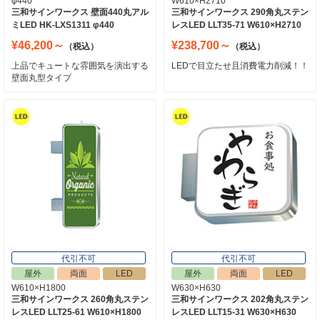
φ440
W610×H2710
三和サインワークス 壁面440丸アル
三和サインワークス 290角丸ステン
ミLED HK-LXS1311 φ440
レスLED LLT35-71 W610×H2710
¥46,200～
¥238,700～
（税込）
（税込）
上品でキュートな雰囲気を演出する
LEDで目立たせ且消費電力削減！！
壁面丸型タイプ
代引不可
代引不可
屋外
両面
LED
屋外
両面
LED
W610×H1800
W630×H630
三和サインワークス 260角丸ステン
三和サインワークス 202角丸ステン
レスLED LLT25-61 W610×H1800
レスLED LLT15-31 W630×H630