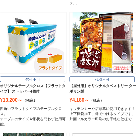
テ…
プレート看板
Plate Board
壁面看板
Wall Sign
フロアサイン／路面表示
代引不可
代引不可
Floor / Road Surface Sign
オリジナルテーブルクロス【フラットタ
【屋外用】オリジナルタペストリー ター
イプ】 ストッパー4個付
ポリン製
¥13,200～
¥4,180～
（税込）
（税込）
アルミ複合板
四角いフラットタイプのテーブルクロ
キッチンカーや店頭幕に使用できます！
Aluminum Composite Board
ス。
上下棒袋加工。棒でつけるタイプです。
テーブルのサイズや形状を問わず使用可
片面フルカラー印刷のお手軽な仕様で…
能。
スチレンボード