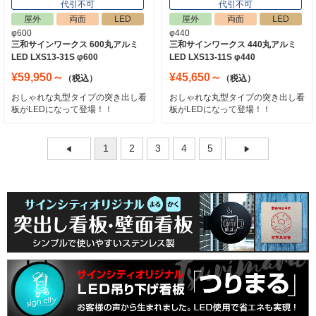
代引不可
代引不可
屋外
両面
LED
屋外
両面
LED
φ600
φ440
三和サインワークス 600丸アルミ
三和サインワークス 440丸アルミ
LED LXS13-31S φ600
LED LXS13-11S φ440
¥59,950～
¥45,650～
（税込）
（税込）
おしゃれな丸型タイプの突き出し看
おしゃれな丸型タイプの突き出し看
板がLEDになって登場！！
板がLEDになって登場！！
1
2
3
4
5