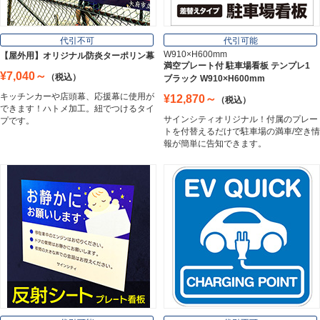
フレーム／看板枠
Frame
代引不可
代引可能
W910×H600mm
【屋外用】オリジナル防炎ターポリン幕
満空プレート付 駐車場看板 テンプレ1
¥7,040～
（税込）
ブラック W910×H600mm
カッティングシート
キッチンカーや店頭幕、応援幕に使用が
¥12,870～
（税込）
Cutting Sheet
できます！ハトメ加工。紐でつけるタイ
サインシティオリジナル！付属のプレー
プです。
トを付替えるだけで駐車場の満車/空き情
報が簡単に告知できます。
マグネットシート
Magnet Sheet
インクジェットメディア
Inkjet Media
看板照明
Lighting Equipment