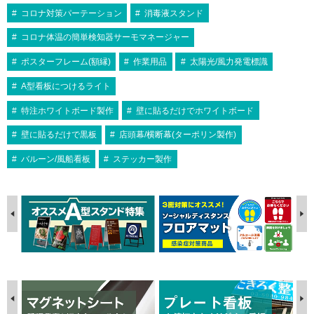
コロナ対策パーテーション
消毒液スタンド
コロナ体温の簡単検知器サーモマネージャー
ポスターフレーム(額縁)
作業用品
太陽光/風力発電標識
A型看板につけるライト
特注ホワイトボード製作
壁に貼るだけでホワイトボード
壁に貼るだけで黒板
店頭幕/横断幕(ターポリン製作)
バルーン/風船看板
ステッカー製作