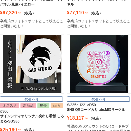
Stainless Sign
パネル 鳳凰×イエロー
ネル
¥67,320～
¥77,110～
（税込）
（税込）
卒業式のフォトスポットとして映えるこ
卒業式のフォトスポットとして映えるこ
エッチングプレート
と間違いなし！
と間違いなし！
Etching Plate
郵便ポスト
Post
表札
Nameplate
代引不可
代引不可
W235×H221×D50
オススメ
新商品
屋外
両面
SNS QRコード入り abcMIXサークル
φ300
サインシティオリジナル突出し看板 しろ
¥18,117～
（税込）
まる-SUS30
希望のSNSアカウントのQRコードをプ
¥25,190～
（税込）