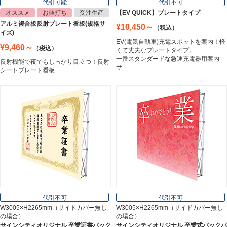
代引可能
代引不可
オススメ
お値打ち
受注生産
【EV QUICK】プレートタイプ
アルミ複合板反射プレート看板(規格サ
¥10,450～
（税込）
トラスコ中山
イズ)
Trusco Nakayama
EV(電気自動車)充電スポットを案内！軽
¥9,460～
（税込）
くて丈夫なプレートタイプ。
一番スタンダードな急速充電器用案内
反射機能で夜でもしっかり目立つ！反射
サ…
シートプレート看板
アルミ建材
Aluminum
インテリア
Interior
オフィス用品
Office Supplies
代引不可
代引不可
W3005×H2265mm（サイドカバー無し
W3005×H2265mm（サイドカバー無し
の場合）
の場合）
ステンレス切文字
サインシティオリジナル 卒業証書バック
サインシティオリジナル 卒業式バックパ