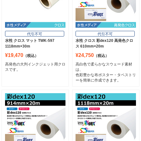
代引不可
代引不可
水性 クロス マット TWK-597
水性 クロス 彩dex120 高発色クロ
1118mm×30m
ス 610mm×20m
¥19,470
¥24,750
（税込）
（税込）
高発色の大判インクジェット用クロ
高白色で柔らかなスウェード素材
スです。
は、
色彩豊かな布ポスター・タペストリ
ーを簡単に作成できます。