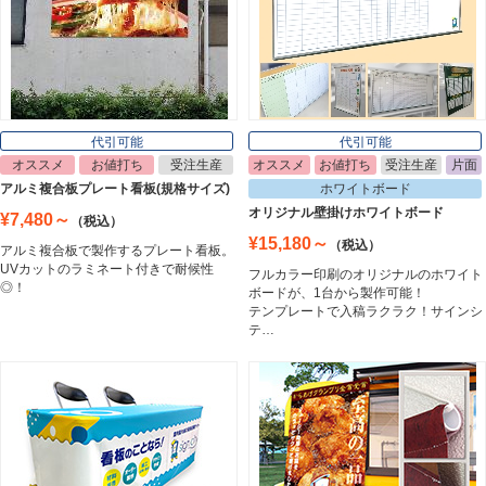
ポスターフレーム
Poster Frame
代引可能
代引可能
オススメ
お値打ち
受注生産
オススメ
お値打ち
受注生産
片面
イーゼル
アルミ複合板プレート看板(規格サイズ)
ホワイトボード
Easel
オリジナル壁掛けホワイトボード
¥7,480～
（税込）
¥15,180～
（税込）
アルミ複合板で製作するプレート看板。
UVカットのラミネート付きで耐候性
フルカラー印刷のオリジナルのホワイト
ホワイトボード
◎！
ボードが、1台から製作可能！
White Board
テンプレートで入稿ラクラク！サインシ
テ…
プレート看板
Plate Board