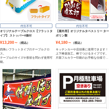
壁面看板
Wall Sign
フロアサイン／路面表示
代引不可
代引不可
Floor / Road Surface Sign
オリジナルテーブルクロス【フラットタ
【屋外用】オリジナルタペストリー ター
イプ】 ストッパー4個付
ポリン製
¥13,200～
¥4,180～
（税込）
（税込）
アルミ複合板
四角いフラットタイプのテーブルクロ
キッチンカーや店頭幕に使用できます！
Aluminum Composite Board
ス。
上下棒袋加工。棒でつけるタイプです。
テーブルのサイズや形状を問わず使用可
片面フルカラー印刷のお手軽な仕様で…
能。
スチレンボード
Styrene Board
板材
Board