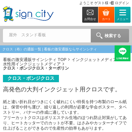
ようこそ
ゲスト
様
ログイン
お問合せ
カート
メニュー
屋外 スタンド看板
検索する
クロス（布）の通販一覧 | 看板の激安通販ならサインシティ
看板の激安通販サインシティ TOP
インクジェットメディア
水性用インクジェットメディア
クロス・ポンジクロス・ターポリン
クロス・ポンジクロス
高発色の大判インクジェット用クロスです。
紙と違い折れ目がつきにくく破れにくい特長を持つ布製のロール紙
は、保管や持ち運び、繰り返しの利用が必要な学会ポスター、タペ
ストリー、バナーの作成に適しています。
フリーカットクロスはポリエステル生地のほつれ防止対策がしてあ
り、ヒートカッターでのカットが不要。はさみやカッターナイフで
仕上げることができるので生産性の効率もあがります。