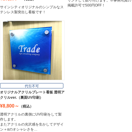
リントして貼り付けます。※事例写真の
掲載許可で500円OFF！
サインシティオリジナルのシンプルなス
テンレス製突出し看板です！
代引不可
オリジナルアクリルプレート看板 透明ア
クリルver.（裏面UV印刷）
¥8,800～
（税込）
透明アクリルの裏側にUV印刷をして製
作します。
またアクリルの光沢感を生かしてデザイ
ン＋αのオシャレさを…