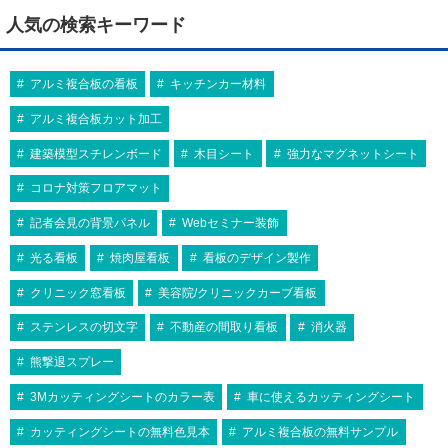
人気の検索キーワード
アルミ複合板の看板
キッチンカー材料
アルミ複合板カット加工
建築模型スチレンボード
木目シート
強力なマグネットシート
コロナ対策フロアマット
記者会見の背景パネル
Webセミナー装飾
光る看板
焼肉屋看板
看板のデザイン製作
クリニック窓看板
美容院/クリニックカーブ看板
ステンレスの切文字
不動産の間取り看板
消火器
熊撃退スプレー
3Mカッティングシートのカラー表
車に使えるカッティングシート
カッティングシートの無料色見本
アルミ複合板の無料サンプル