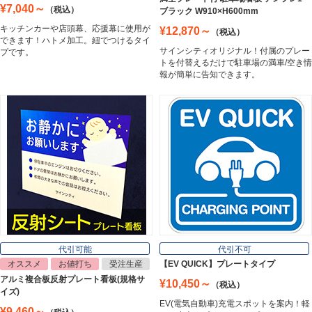
¥7,040～
（税込）
ブラック W910×H600mm
カッティングシート
キッチンカーや店頭幕、応援幕に使用が
¥12,870～
（税込）
Cutting Sheet
できます！ハトメ加工。紐でつけるタイ
サインシティオリジナル！付属のプレー
プです。
トを付替えるだけで駐車場の満車/空き情
報が簡単に告知できます。
マグネットシート
Magnet Sheet
インクジェットメディア
Inkjet Media
看板照明
Lighting Equipment
代引可能
代引不可
オススメ
お値打ち
受注生産
【EV QUICK】プレートタイプ
アルミ複合板反射プレート看板(規格サ
¥10,450～
（税込）
トラスコ中山
イズ)
Trusco Nakayama
EV(電気自動車)充電スポットを案内！軽
¥9,460～