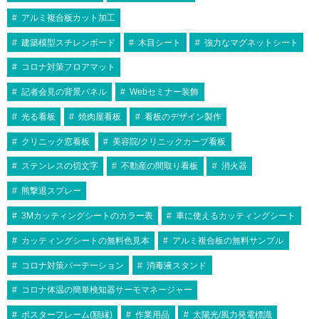
アルミ複合板カット加工
建築模型スチレンボード
木目シート
強力なマグネットシート
コロナ対策フロアマット
記者会見の背景パネル
Webセミナー装飾
光る看板
焼肉屋看板
看板のデザイン製作
クリニック窓看板
美容院/クリニックカーブ看板
ステンレスの切文字
不動産の間取り看板
消火器
熊撃退スプレー
3Mカッティングシートのカラー表
車に使えるカッティングシート
カッティングシートの無料色見本
アルミ複合板の無料サンプル
コロナ対策パーテーション
消毒液スタンド
コロナ体温の簡単検知器サーモマネージャー
ポスターフレーム(額縁)
作業用品
太陽光/風力発電標識