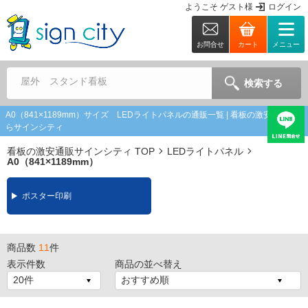
ようこそ
ゲスト
様
ログイン
お問合せ
カート
メニュー
屋外 スタンド看板
検索する
A0（841×1189mm）サイズ LEDライトパネルの通販一覧 | 看板の激安通販な
らサインシティ
看板の激安通販サインシティ TOP
LEDライトパネル
A0（841×1189mm）
ポスター印刷
商品数
11
件
表示件数
商品の並べ替え