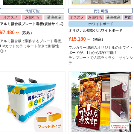
代引可能
代引可能
オススメ
お値打ち
受注生産
オススメ
お値打ち
受注生産
片面
イーゼル
アルミ複合板プレート看板(規格サイズ)
ホワイトボード
Easel
オリジナル壁掛けホワイトボード
¥7,480～
（税込）
¥15,180～
（税込）
アルミ複合板で製作するプレート看板。
UVカットのラミネート付きで耐候性
フルカラー印刷のオリジナルのホワイト
ホワイトボード
◎！
ボードが、1台から製作可能！
White Board
テンプレートで入稿ラクラク！サインシ
テ…
プレート看板
Plate Board
壁面看板
Wall Sign