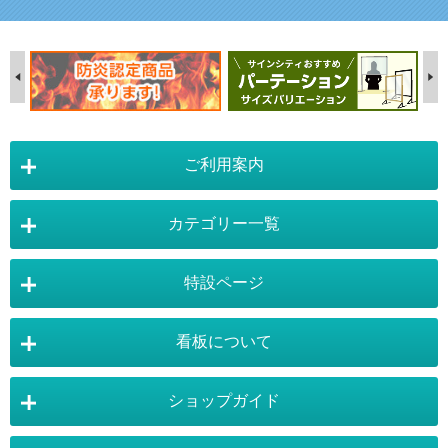
ご利用案内
カテゴリー一覧
店舗詳細情報
特設ページ
電飾スタンド看板
スタンド看板
看板について
スタンド看板：オプション
バナースタンド
電飾看板特設ページ
スタンド看板特設ページ
運営会社 :
株式会社トレード
バックパネル
袖（突出し）看板
〒454-0011 愛知県 名古屋市中川区山王4-5-10
ショップガイド
バナースタンド特設ページ
大型看板・突出看板特設ページ
看板の選び方
看板の種類
TEL:052-265-7603 FAX:052-350-2662
自立看板
フロアサイン／路面表示
ポスターフレーム特設ページ
LEDライトパネル特設ページ