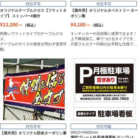
フロアサイン／路面表示
代引不可
代引不可
Floor / Road Surface Sign
オリジナルテーブルクロス【フラットタ
【屋外用】オリジナルタペストリー ター
イプ】 ストッパー4個付
ポリン製
¥13,200～
¥4,180～
（税込）
（税込）
アルミ複合板
四角いフラットタイプのテーブルクロ
キッチンカーや店頭幕に使用できます！
Aluminum Composite Board
ス。
上下棒袋加工。棒でつけるタイプです。
テーブルのサイズや形状を問わず使用可
片面フルカラー印刷のお手軽な仕様で…
能。
スチレンボード
Styrene Board
板材
Board
フレーム／看板枠
Frame
代引不可
代引可能
W910×H600mm
【屋外用】オリジナル防炎ターポリン幕
満空プレート付 駐車場看板 テンプレ1