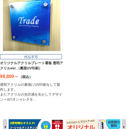
代引不可
オリジナルアクリルプレート看板 透明ア
クリルver.（裏面UV印刷）
¥8,800～
（税込）
透明アクリルの裏側にUV印刷をして製
作します。
またアクリルの光沢感を生かしてデザイ
ン＋αのオシャレさを…