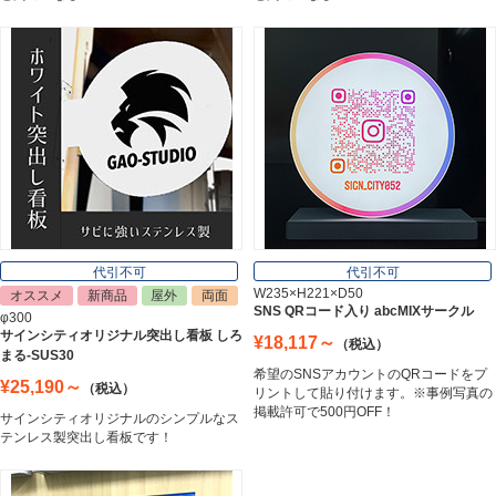
Etching Plate
郵便ポスト
Post
表札
Nameplate
代引不可
代引不可
W235×H221×D50
オススメ
新商品
屋外
両面
SNS QRコード入り abcMIXサークル
φ300
サインシティオリジナル突出し看板 しろ
¥18,117～
（税込）
まる-SUS30
希望のSNSアカウントのQRコードをプ
¥25,190～
（税込）
リントして貼り付けます。※事例写真の
掲載許可で500円OFF！
サインシティオリジナルのシンプルなス
テンレス製突出し看板です！