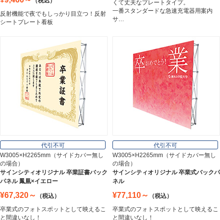
（税込）
くて丈夫なプレートタイプ。
一番スタンダードな急速充電器用案内
反射機能で夜でもしっかり目立つ！反射
サ…
シートプレート看板
アルミ建材
Aluminum
インテリア
Interior
オフィス用品
Office Supplies
代引不可
代引不可
W3005×H2265mm（サイドカバー無し
W3005×H2265mm（サイドカバー無し
の場合）
の場合）
ステンレス切文字
サインシティオリジナル 卒業証書バック
サインシティオリジナル 卒業式バックパ
Stainless Sign
パネル 鳳凰×イエロー
ネル
¥67,320～
¥77,110～
（税込）
（税込）
卒業式のフォトスポットとして映えるこ
卒業式のフォトスポットとして映えるこ
エッチングプレート
と間違いなし！
と間違いなし！