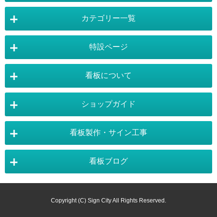
カテゴリー一覧
店舗詳細情報
特設ページ
電飾スタンド看板
スタンド看板
看板について
スタンド看板：オプション
バナースタンド
電飾看板特設ページ
スタンド看板特設ページ
運営会社 :
株式会社トレード
バックパネル
袖（突出し）看板
〒454-0011 愛知県 名古屋市中川区山王4-5-10
ショップガイド
バナースタンド特設ページ
大型看板・突出看板特設ページ
看板の選び方
看板の種類
TEL:052-265-7603 FAX:052-350-2662
自立看板
フロアサイン／路面表示
ポスターフレーム特設ページ
LEDライトパネル特設ページ
お気軽にお問い合わせ下さい。
看板製作・サイン工事
看板設置のきまり
看板の用語集
壁面看板
LEDライトパネル
利用規約
ご利用ガイド
お問合せ
イーゼルスタンド特設ページ
ホワイトボード特設ページ
看板で集客
おもしろ看板
ポスターフレーム
イーゼル
看板ブログ
お支払い方法
送料・納期・配送
販促・店舗用品特設ページ
バックパネル特設ページ
東京・看板製作
大阪・看板製作
お支払について
施工事例
スタッフ紹介
パネルスタンド
ホワイトボード
商品の返品・交換
注文の変更・取り消し
展示会アイテム特設ページ
カタログスタンド特設ページ
以下のお支払いが可能となります。
神奈川・看板製作
埼玉・看板製作
カラーサンプル
素材サンプル
Copyright (C) Sign City All Rights Reserved.
掲示板
黒板／ブラックボード
お得なポイントシステム
掛売りについて
・事前銀行振込み
サインシティ看板マガジン
メニュースタンド特設ページ
のぼり用品特設ページ
千葉・看板製作
静岡・看板製作
書体サンプル
デザインサンプル