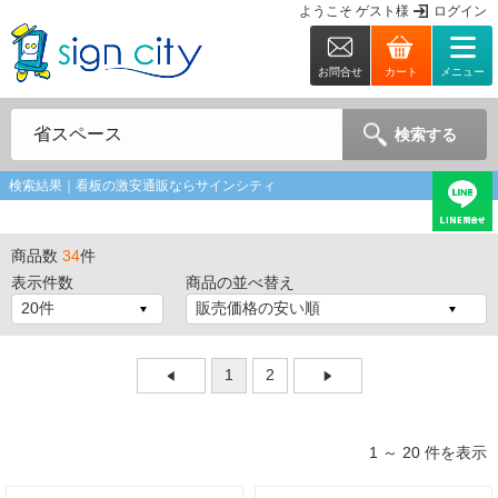
ようこそ
ゲスト
様
ログイン
お問合せ
カート
メニュー
検索する
検索結果｜看板の激安通販ならサインシティ
商品数
34
件
表示件数
商品の並べ替え
1
2
1 ～ 20 件を表示