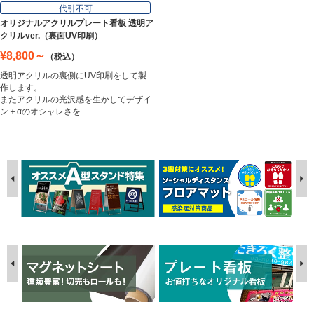
代引不可
オリジナルアクリルプレート看板 透明ア
クリルver.（裏面UV印刷）
¥8,800～
（税込）
透明アクリルの裏側にUV印刷をして製
作します。
またアクリルの光沢感を生かしてデザイ
ン＋αのオシャレさを…