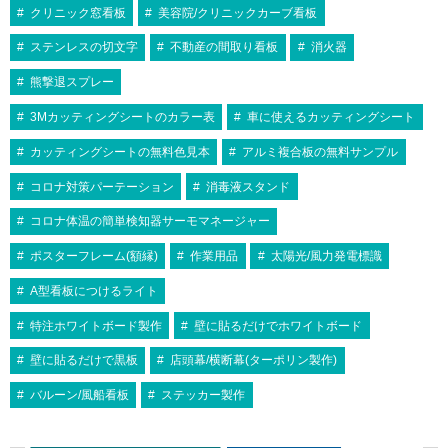
クリニック窓看板
美容院/クリニックカーブ看板
ステンレスの切文字
不動産の間取り看板
消火器
熊撃退スプレー
3Mカッティングシートのカラー表
車に使えるカッティングシート
カッティングシートの無料色見本
アルミ複合板の無料サンプル
コロナ対策パーテーション
消毒液スタンド
コロナ体温の簡単検知器サーモマネージャー
ポスターフレーム(額縁)
作業用品
太陽光/風力発電標識
A型看板につけるライト
特注ホワイトボード製作
壁に貼るだけでホワイトボード
壁に貼るだけで黒板
店頭幕/横断幕(ターポリン製作)
バルーン/風船看板
ステッカー製作