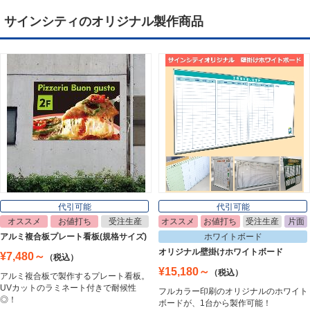
サインシティのオリジナル製作商品
デジタルサイネージ
Digital Signage
ライトパネル
Light Panel
ポスターフレーム
Poster Frame
代引可能
代引可能
オススメ
お値打ち
受注生産
オススメ
お値打ち
受注生産
片面
イーゼル
アルミ複合板プレート看板(規格サイズ)
ホワイトボード
Easel
オリジナル壁掛けホワイトボード
¥7,480～
（税込）
¥15,180～
（税込）
アルミ複合板で製作するプレート看板。
UVカットのラミネート付きで耐候性
フルカラー印刷のオリジナルのホワイト
ホワイトボード
◎！
ボードが、1台から製作可能！
White Board