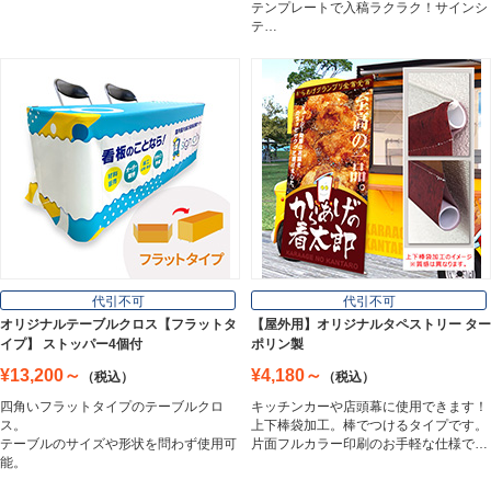
テンプレートで入稿ラクラク！サインシ
テ…
プレート看板
Plate Board
壁面看板
Wall Sign
フロアサイン／路面表示
代引不可
代引不可
Floor / Road Surface Sign
オリジナルテーブルクロス【フラットタ
【屋外用】オリジナルタペストリー ター
イプ】 ストッパー4個付
ポリン製
¥13,200～
¥4,180～
（税込）
（税込）
アルミ複合板
四角いフラットタイプのテーブルクロ
キッチンカーや店頭幕に使用できます！
Aluminum Composite Board
ス。
上下棒袋加工。棒でつけるタイプです。
テーブルのサイズや形状を問わず使用可
片面フルカラー印刷のお手軽な仕様で…
能。