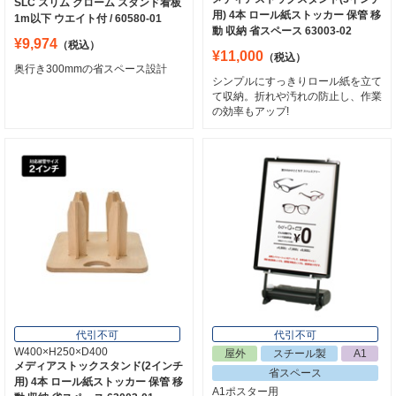
SLC スリム クローム スタンド看板
用) 4本 ロール紙ストッカー 保管 移
1m以下 ウエイト付 / 60580-01
動 収納 省スペース 63003-02
¥9,974
（税込）
¥11,000
（税込）
奥行き300mmの省スペース設計
シンプルにすっきりロール紙を立て
て収納。折れや汚れの防止し、作業
の効率もアップ!
代引不可
代引不可
W400×H250×D400
屋外
スチール製
A1
メディアストックスタンド(2インチ
省スペース
用) 4本 ロール紙ストッカー 保管 移
A1ポスター用