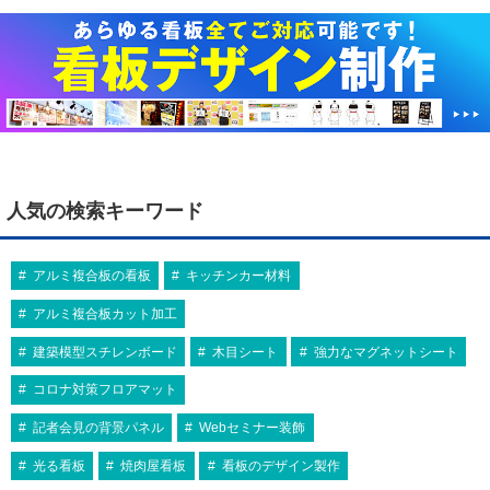
人気の検索キーワード
アルミ複合板の看板
キッチンカー材料
アルミ複合板カット加工
建築模型スチレンボード
木目シート
強力なマグネットシート
コロナ対策フロアマット
記者会見の背景パネル
Webセミナー装飾
光る看板
焼肉屋看板
看板のデザイン製作