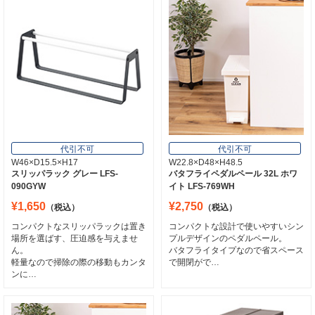
代引不可
代引不可
W46×D15.5×H17
W22.8×D48×H48.5
スリッパラック グレー LFS-
バタフライペダルペール 32L ホワ
090GYW
イト LFS-769WH
¥1,650
¥2,750
（税込）
（税込）
コンパクトなスリッパラックは置き
コンパクトな設計で使いやすいシン
場所を選ばす、圧迫感を与えませ
プルデザインのペダルペール。
ん。
バタフライタイプなので省スペース
軽量なので掃除の際の移動もカンタ
で開閉がで…
ンに…