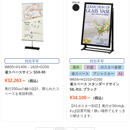
代引不可
代引不可
W605×H1400～1920×D200
屋外
片面
ポスター差替
省スペースサイン SSX-90
省スペース
アジャスター
A1
W656×H1010×D260
¥32,263～
（税込）
省スペース スタンダードサイン
奥行200㎜の極小設計。限られたス
SIL-81L ブラック
ペースを有効利用。
¥34,100～
（税込）
【A1ポスター対応】奥行が30cmあ
れば設置可能！狭い場所でもすっき
り納まります。