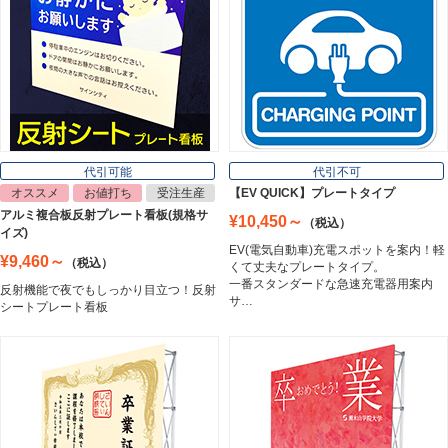
インクジェットメディア
Inkjet Media
看板照明
Lighting Equipment
代引可能
代引不可
オススメ
お値打ち
受注生産
【EV QUICK】プレートタイプ
アルミ複合板反射プレート看板(規格サ
¥10,450～
（税込）
トラスコ中山
イズ)
Trusco Nakayama
EV(電気自動車)充電スポットを案内！軽
¥9,460～
（税込）
くて丈夫なプレートタイプ。
一番スタンダードな急速充電器用案内
反射機能で夜でもしっかり目立つ！反射
サ…
シートプレート看板
アルミ建材
Aluminum
インテリア
Interior