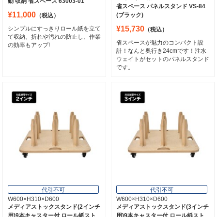
動 収納 省スペース 63003-01
省スペース パネルスタンド VS-84
¥11,000
(ブラック)
（税込）
¥15,730
シンプルにすっきりロール紙を立て
（税込）
て収納。折れや汚れの防止し、作業
省スペースが魅力のコンパクト設
の効率もアップ!
計！なんと奥行き24cmです！注水
ウェイトがセットのパネルスタンド
です。
代引不可
代引不可
W600×H310×D600
W600×H310×D600
メディアストックスタンド(2インチ
メディアストックスタンド(3インチ
用)9本キャスター付 ロール紙スト
用)9本キャスター付 ロール紙スト