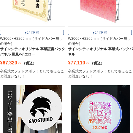
オフィス用品
Office Supplies
代引不可
代引不可
W3005×H2265mm（サイドカバー無し
W3005×H2265mm（サイドカバー無し
の場合）
の場合）
ステンレス切文字
サインシティオリジナル 卒業証書バック
サインシティオリジナル 卒業式バックパ
Stainless Sign
パネル 鳳凰×イエロー
ネル
¥67,320～
¥77,110～
（税込）
（税込）
卒業式のフォトスポットとして映えるこ
卒業式のフォトスポットとして映えるこ
エッチングプレート
と間違いなし！
と間違いなし！
Etching Plate
郵便ポスト
Post
表札