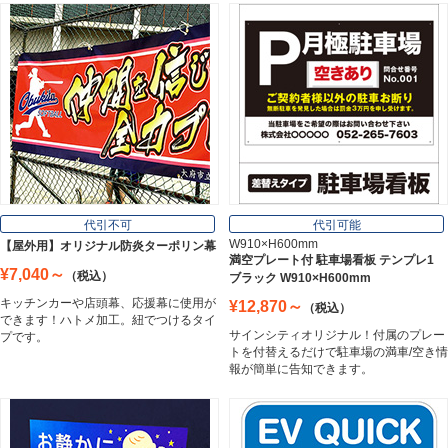
スチレンボード
Styrene Board
板材
Board
フレーム／看板枠
Frame
代引不可
代引可能
W910×H600mm
【屋外用】オリジナル防炎ターポリン幕
満空プレート付 駐車場看板 テンプレ1
¥7,040～
（税込）
ブラック W910×H600mm
カッティングシート
キッチンカーや店頭幕、応援幕に使用が
¥12,870～
（税込）
Cutting Sheet
できます！ハトメ加工。紐でつけるタイ
サインシティオリジナル！付属のプレー
プです。
トを付替えるだけで駐車場の満車/空き情
報が簡単に告知できます。
マグネットシート
Magnet Sheet