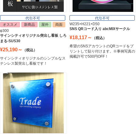
Nameplate
代引不可
代引不可
W235×H221×D50
オススメ
新商品
屋外
両面
SNS QRコード入り abcMIXサークル
φ300
サインシティオリジナル突出し看板 しろ
¥18,117～
（税込）
まる-SUS30
希望のSNSアカウントのQRコードをプ
¥25,190～
（税込）
リントして貼り付けます。※事例写真の
掲載許可で500円OFF！
サインシティオリジナルのシンプルなス
テンレス製突出し看板です！