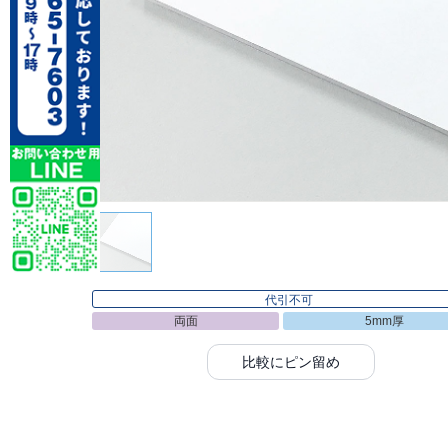
代引不可
両面
5mm厚
比較にピン留め