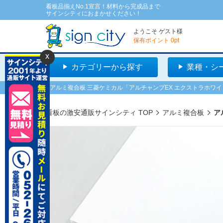
看板品揃えNo.1宣言！材料から完成品まで
サインシティにおまかせください！
ようこそ
ゲスト
様
保有ポイント
0
pt
x
カテゴリーから探す
業種・シ
アルミ複合板 三菱ケミカル「アルチャンプEX エクストラホワイト 5
看板の激安通販サインシティ TOP
アルミ複合板
ア