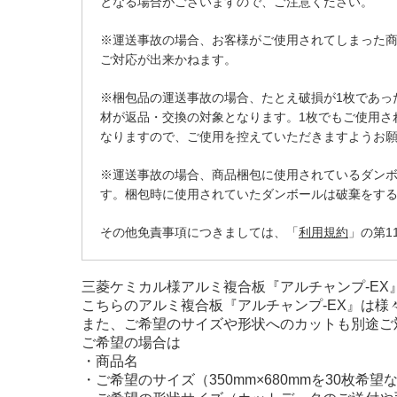
となる場合がございますので、ご注意ください。
※運送事故の場合、お客様がご使用されてしまった
ご対応が出来かねます。
※梱包品の運送事故の場合、たとえ破損が1枚であっ
材が返品・交換の対象となります。1枚でもご使用さ
なりますので、ご使用を控えていただきますようお
※運送事故の場合、商品梱包に使用されているダン
す。梱包時に使用されていたダンボールは破棄をす
その他免責事項につきましては、「
利用規約
」の第1
三菱ケミカル様アルミ複合板『アルチャンプ-EX
こちらのアルミ複合板『アルチャンプ-EX』は
また、ご希望のサイズや形状へのカットも別途ご
ご希望の場合は
・商品名
・ご希望のサイズ（350mm×680mmを30枚希望