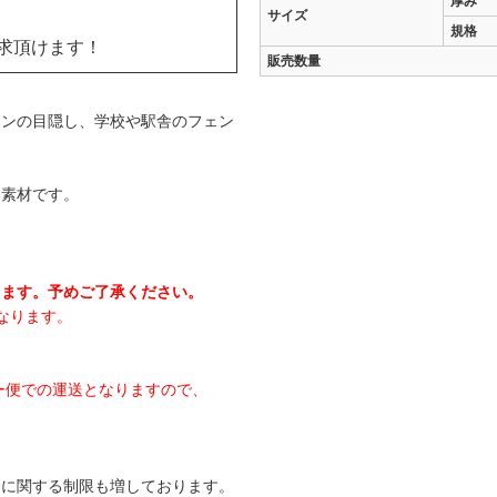
厚み
サイズ
規格
求頂けます！
販売数量
ョンの目隠し、学校や駅舎のフェン
い素材です。
。
ります。予めご了承ください。
なります。
ャーター便での運送となりますので、
送に関する制限も増しております。