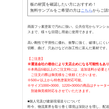
板の材質を確認したい方におすすめ！
無料サンプルをご希望の方は
こちら
からご請
両面フッ素塗装で汚れに強い。公共住宅からマンシ
スまで、様々な目隠し用途に使用できます。
高い剛性で平滑性に優れ、衝撃に強く、破壊しにく
切断、曲げ、穴あけなどの加工性に富んだ素材です
【ご注意】
※運送会社の都合により支店止めになる可能性もあ
※本商品5箱以上のご注文時には、追加送料が必要と
ご注文の際は御見積をご依頼くださいませ。
※500㎡以上から特色塗装対応可能。
※サイズ1000×3000、1220×3000の商品はチ
別途御見積対応をさせていただきます。
■個人宅及び建築現場送りについて
昨今、物流業界を取り巻く環境は深刻さを増し、配