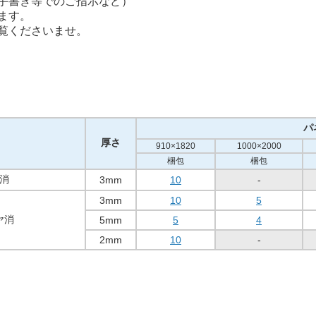
手書き等でのご指示など）
ます。
覧くださいませ。
パ
厚さ
910×1820
1000×2000
梱包
梱包
消
3mm
10
-
3mm
10
5
ヤ消
5mm
5
4
2mm
10
-