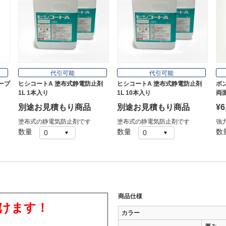
代引可能
代引可能
ープ
ヒシコートA 塗布式静電防止剤
ヒシコートA 塗布式静電防止剤
ボン
1L 1本入り
1L 10本入り
両面
別途お見積もり商品
別途お見積もり商品
¥6
塗布式の静電気防止剤です
塗布式の静電気防止剤です
強
数量
数量
数
商品仕様
けます！
カラー