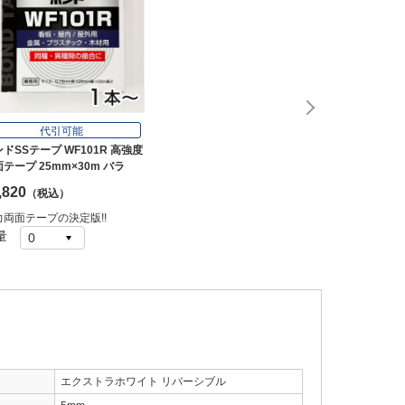
代引可能
ドSSテープ WF101R 高強度
テープ 25mm×30m バラ
,820
（税込）
力両面テープの決定版!!
量
エクストラホワイト リバーシブル