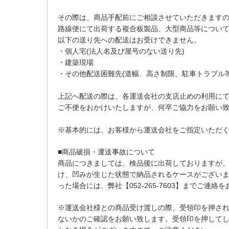
その際は、商品手配前にご相談させていただきます
路線便にて出荷する複合板製品、大型商品等につい
以下の送り先への配送はお受けできません。
・個人宅(法人名及び屋号のない送り先)
・建築現場
・その他配送困難先(道幅、高さ制限、駐車トラブル等
上記へ配送の際は、各運送会社の支店止めの利用に
ご不便をおかけいたしますが、何卒ご協力をお願い
※基本的には、お客様から運送会社をご指定いただ
■商品破損・運送事故について
商品につきましては、検品後に出荷しておりますが
け、凹みが生じた状態で納品されるケースがござい
った場合には、弊社【052-265-7603】までご連絡
※運送会社様との商品受け渡しの際、受領印を押さ
ないかのご確認をお願い致します。受領印を押して