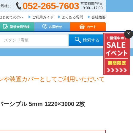
052-265-7603
営業時間/平日
お気軽に！
9:00～17:00
はじめての方へ
ご利用ガイド
よくある質問
会社概要
新規会員登録
お問合せ
カート
x
 スタンド看板
検索する
ンや装置カバーとしてご利用いただいて
ブル 5mm 1220×3000 2枚