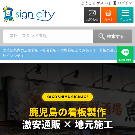
ようこそ
ゲスト
様
ログイン
お問合せ
カート
メニュー
屋外 スタンド看板
検索する
鹿児島県内の店舗看板・社名看板・大型看板全てお任せ！ | 看板の激安通販なら
サインシティ
KAGOSHIMA SIGNAGE
鹿児島の看板製作
激安通販 × 地元施工