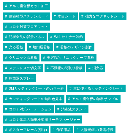
アルミ複合板カット加工
建築模型スチレンボード
木目シート
強力なマグネットシート
コロナ対策フロアマット
記者会見の背景パネル
Webセミナー装飾
光る看板
焼肉屋看板
看板のデザイン製作
クリニック窓看板
美容院/クリニックカーブ看板
ステンレスの切文字
不動産の間取り看板
消火器
熊撃退スプレー
3Mカッティングシートのカラー表
車に使えるカッティングシート
カッティングシートの無料色見本
アルミ複合板の無料サンプル
コロナ対策パーテーション
消毒液スタンド
コロナ体温の簡単検知器サーモマネージャー
ポスターフレーム(額縁)
作業用品
太陽光/風力発電標識