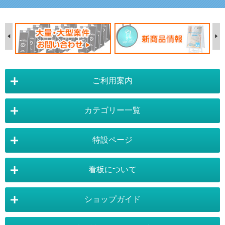
ご利用案内
カテゴリー一覧
店舗詳細情報
特設ページ
電飾スタンド看板
スタンド看板
看板について
スタンド看板：オプション
バナースタンド
電飾看板特設ページ
スタンド看板特設ページ
運営会社 :
株式会社トレード
バックパネル
袖（突出し）看板
〒454-0011 愛知県 名古屋市中川区山王4-5-10
ショップガイド
バナースタンド特設ページ
大型看板・突出看板特設ページ
看板の選び方
看板の種類
TEL:052-265-7603 FAX:052-350-2662
自立看板
フロアサイン／路面表示
ポスターフレーム特設ページ
LEDライトパネル特設ページ