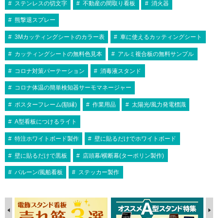
ステンレスの切文字
不動産の間取り看板
消火器
熊撃退スプレー
3Mカッティングシートのカラー表
車に使えるカッティングシート
カッティングシートの無料色見本
アルミ複合板の無料サンプル
コロナ対策パーテーション
消毒液スタンド
コロナ体温の簡単検知器サーモマネージャー
ポスターフレーム(額縁)
作業用品
太陽光/風力発電標識
A型看板につけるライト
特注ホワイトボード製作
壁に貼るだけでホワイトボード
壁に貼るだけで黒板
店頭幕/横断幕(ターポリン製作)
バルーン/風船看板
ステッカー製作