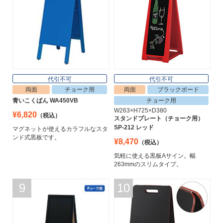
代引不可
代引不可
両面
チョーク用
両面
ブラックボード
青いこくばん WA450VB
チョーク用
W263×H725×D380
¥6,820
（税込）
スタンドプレート（チョーク用）
SP-212 レッド
マグネットが使えるカラフルなスタ
ンド式黒板です。
¥8,470
（税込）
気軽に使える黒板Aサイン。幅
263mmのスリムタイプ。
9
10