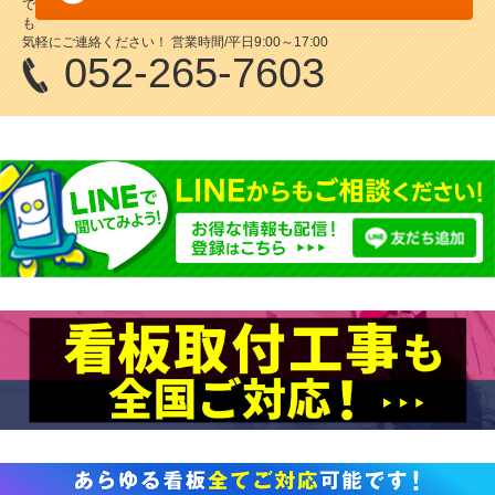
で
も
気軽にご連絡ください！ 営業時間/平日9:00～17:00
代引不可
代引不可
052-265-7603
W550×H845×D430
両面
ブラックボード
チョーク用
A型ボード ウッドレギュラー No.1555
W530×H730×D380
スタンドプレート（チョーク用） SP-
¥11,000
（税込）
711 イエロー
木目が目を惹くA型ボード
¥14,850
（税込）
気軽に使える黒板Aサイン。
9
10
代引可能
代引不可