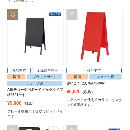
ンド式黒板です。
3
4
代引不可
本体即日発送
代引不可
両面
ブラックボード
両面
チョーク用
チョーク用
赤いこくばん WA450VR
A型チョーク用ボード ビックタイプ
¥6,820
（税込）
(52681***)
マグネットが使えるカラフルなスタ
¥9,900
（税込）
ンド式黒板です。
アピール効果大！目立つビックサイ
ズ！！