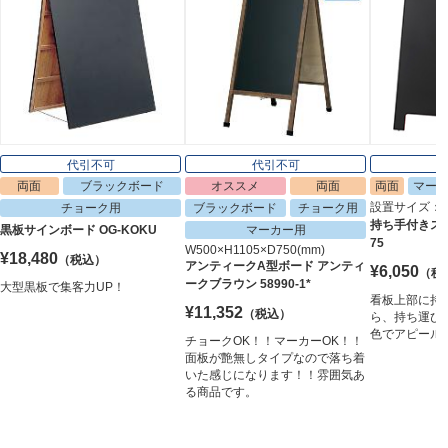
代引不可
代引不可
両面
ブラックボード
オススメ
両面
両面
マー
代引不可
代引不可
設置サイズ：H7
チョーク用
ブラックボード
チョーク用
W650×H1100×D540
330×887
持ち手付きスタ
黒板サインボード OG-KOKU
マーカー用
A型ボード ワイド No.1640
スタンドプレート（チョーク用） SP-
75
W500×H1105×D750(mm)
912 レッド
¥18,480
（税込）
¥13,200
（税込）
アンティークA型ボード アンティ
¥6,050
（税
¥10,285
（税込）
ークブラウン 58990-1*
大型黒板で集客力UP！
木目が目を惹くA型ボード
看板上部に持
気軽に使えて意外に大きい！
¥11,352
（税込）
ら、持ち運び
色でアピール
チョークOK！！マーカーOK！！
5
6
面板が艶無しタイプなので落ち着
いた感じになります！！雰囲気あ
る商品です。