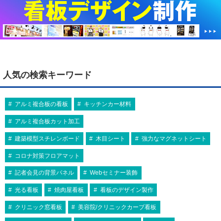
片面
ブラックボード
チョーク用
両面
ブラックボード
チョーク用
478×976
マーカー用
スタンド黒板 AKS-149
リムーバブルA型マジカル MENU
No.69736
¥13,970
（税込）
¥15,400
（税込）
ちょうどいいサイズの片面スタンド黒
板！
チョーク・マーカー両用！面板が引き
抜けるので楽々描ける！
人気の検索キーワード
アルミ複合板の看板
キッチンカー材料
アルミ複合板カット加工
建築模型スチレンボード
木目シート
強力なマグネットシート
コロナ対策フロアマット
記者会見の背景パネル
Webセミナー装飾
光る看板
焼肉屋看板
看板のデザイン製作
クリニック窓看板
美容院/クリニックカーブ看板