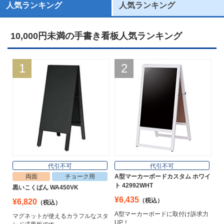
人気ランキング
人気ランキング
10,000円未満の手書き看板人気ランキング
1
2
代引不可
代引不可
両面
チョーク用
A型マーカーボードカスタム ホワイ
ト 42992WHT
黒いこくばん WA450VK
¥6,435
（税込）
¥6,820
（税込）
A型マーカーボードに取付け訴求力
マグネットが使えるカラフルなスタ
UP！