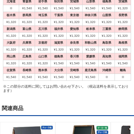
1
2
北海道
青森県
岩手県
秋田県
宮城県
山形県
福島県
茨城県
※
¥1,540
¥1,540
¥1,540
¥1,540
¥1,540
¥1,540
¥1,320
栃木県
群馬県
埼玉県
千葉県
東京都
神奈川県
山梨県
長野県
¥1,320
¥1,320
¥1,320
¥1,320
¥1,320
¥1,320
¥1,320
¥1,320
新潟県
富山県
石川県
福井県
愛知県
岐阜県
三重県
静岡県
¥1,320
¥1,320
¥1,320
¥1,320
¥1,320
¥1,320
¥1,320
¥1,320
大阪府
兵庫県
京都府
滋賀県
奈良県
和歌山県
鳥取県
島根県
¥1,320
¥1,320
¥1,320
¥1,320
¥1,320
¥1,320
¥1,320
¥1,320
岡山県
広島県
山口県
徳島県
香川県
愛媛県
高知県
福岡県
代引不可
代引不可
¥1,320
¥1,320
¥1,320
¥1,540
¥1,540
¥1,540
¥1,540
¥1,540
オススメ
両面
ブラックボード
両面
ブラックボード
チョーク用
佐賀県
長崎県
熊本県
大分県
宮崎県
鹿児島県
沖縄県
離島
チョーク用
マーカー用
黒板サインボード OG-KOKU
¥1,540
¥1,540
¥1,540
¥1,540
¥1,540
¥1,540
※
※
W500×H1105×D750(mm)
¥17,380
（税込）
アンティークA型ボード アンティーク
※この部分の送料に関してはお問い合わせ下さい。（税込送料を表示しており
ます）
ブラウン 58990-1*
大型黒板で集客力UP！
¥11,352
（税込）
関連商品
チョークOK！！マーカーOK！！面板
が艶無しタイプなので落ち着いた感じ
になります！！雰囲気ある商品です。
3
4