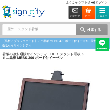
ようこそ
ゲスト
様
ログイン
お問合せ
カート
メニュー
屋外 スタンド看板
検索する
【黒板／ブラックボード】ミニ黒板 MEBS-300 ボード付イーゼル | 看板の激安
通販ならサインシティ
看板の激安通販サインシティ TOP
スタンド看板
ミニ黒板 MEBS-300 ボード付イーゼル