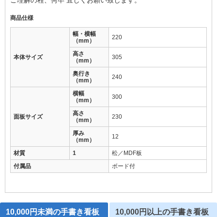
商品仕様
幅・横幅
220
（mm）
高さ
本体サイズ
305
（mm）
奥行き
240
（mm）
横幅
300
（mm）
高さ
面板サイズ
230
（mm）
厚み
12
（mm）
材質
1
松／MDF板
付属品
ボード付
10,000円未満の手書き看板
10,000円以上の手書き看板