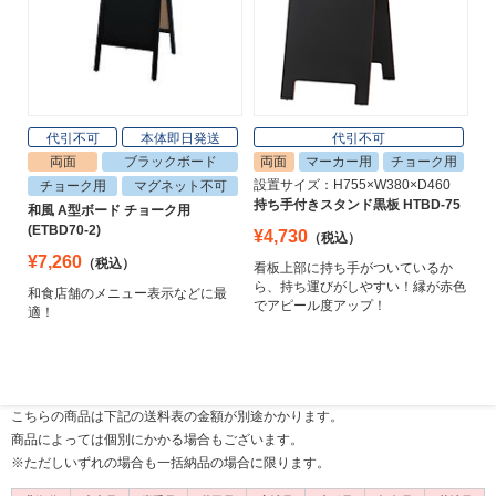
代引不可
本体即日発送
代引不可
両面
ブラックボード
両面
マーカー用
チョーク用
設置サイズ：H755×W380×D460
チョーク用
マグネット不可
持ち手付きスタンド黒板 HTBD-75
和風 A型ボード チョーク用
(ETBD70-2)
¥4,730
（税込）
¥7,260
（税込）
看板上部に持ち手がついているか
ら、持ち運びがしやすい！縁が赤色
和食店舗のメニュー表示などに最
でアピール度アップ！
適！
こちらの商品は下記の送料表の金額が別途かかります。
商品によっては個別にかかる場合もございます。
※ただしいずれの場合も一括納品の場合に限ります。