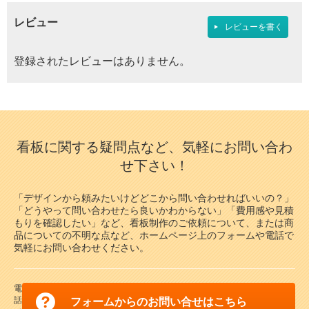
レビュー
レビューを書く
登録されたレビューはありません。
代引可能
代引不可
W610×H920×D470
両面
ブラックボード
チョーク用
A型ボード ウッドラージ No.1556
478×999
スタンド黒板 AKW-149
¥12,100
（税込）
¥20,240
（税込）
看板に関する疑問点など、気軽にお問い合わ
木目が目を惹くA型ボード
ちょうどいいサイズの両面スタンド黒
せ下さい！
板！
7
8
「デザインから頼みたいけどどこから問い合わせればいいの？」
「どうやって問い合わせたら良いかわからない」「費用感や見積
もりを確認したい」など、看板制作のご依頼について、または商
品についての不明な点など、ホームページ上のフォームや電話で
気軽にお問い合わせください。
電
話
フォームからのお問い合せはこちら