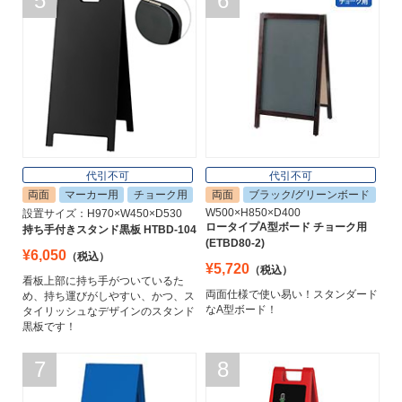
5
6
代引不可
代引不可
両面
マーカー用
チョーク用
両面
ブラック/グリーンボード
W500×H850×D400
設置サイズ：H970×W450×D530
ロータイプA型ボード チョーク用
持ち手付きスタンド黒板 HTBD-104
(ETBD80-2)
¥6,050
（税込）
¥5,720
（税込）
看板上部に持ち手がついているた
両面仕様で使い易い！スタンダード
め、持ち運びがしやすい、かつ、ス
なA型ボード！
タイリッシュなデザインのスタンド
黒板です！
7
8