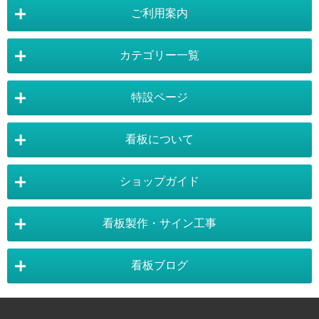
ご利用案内
カテゴリー一覧
店舗詳細情報
特設ページ
電飾スタンド看板
スタンド看板
看板について
スタンド看板：オプション
バナースタンド
電飾看板特設ページ
スタンド看板特設ページ
運営会社 :
株式会社トレード
バックパネル
袖（突出し）看板
〒454-0011 愛知県 名古屋市中川区山王4-5-10
ショップガイド
バナースタンド特設ページ
大型看板・突出看板特設ページ
看板の選び方
看板の種類
TEL:052-265-7603 FAX:052-350-2662
自立看板
フロアサイン／路面表示
ポスターフレーム特設ページ
LEDライトパネル特設ページ
お気軽にお問い合わせ下さい。
看板製作・サイン工事
看板設置のきまり
看板の用語集
壁面看板
LEDライトパネル
利用規約
ご利用ガイド
お問合せ
イーゼルスタンド特設ページ
ホワイトボード特設ページ
看板で集客
おもしろ看板
ポスターフレーム
イーゼル
看板ブログ
お支払い方法
送料・納期・配送
標準価格：¥10,230（税抜 ¥9,300）
獲得ポイント：66pt
販促・店舗用品特設ページ
バックパネル特設ページ
東京・看板製作
大阪・看板製作
お支払について
¥6,600
35% OFF
販売価格
（税抜 ¥6,000）
施工事例
スタッフ紹介
パネルスタンド
ホワイトボード
商品の返品・交換
注文の変更・取り消し
展示会アイテム特設ページ
カタログスタンド特設ページ
以下のお支払いが可能となります。
神奈川・看板製作
埼玉・看板製作
カラーサンプル
素材サンプル