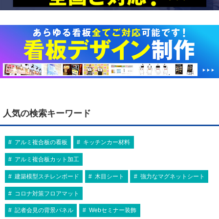
7
8
ブラックの2色展開。サインシティ最
り、壁に立てかけても安定します。
安の…
7
8
7
8
代引不可
代引不可
代引不可
代引不可
代引不可
代引不可
屋内用
屋内用
木目調
B2
前四辺開閉式
B0
屋内用
屋内用
B0
B2
前四辺開閉式
前四辺開閉式
人気の検索キーワード
国産
屋内用
B1
受注生産
屋外用
B1
前四辺開閉式
515×728
1030×1456
B0用(1030×1456mm)
アケパネ 20mm ADB2-S・C20 B2 シル
代引不可
代引不可
ポスターパネル 346 B2 木目キャメル 屋
ポスターパネル 334 B0 ブラック 屋内用
ピュアパネル B0 シルバー 屋内用
ポスターグリップ PG-44R B1 化研クロ
アケパネ 30mm ADB1-S・C B1 シルバ
バー 屋内用
内用
屋内用
A2
屋内用
A2
ーム 屋内用 R型
ー 屋外用
¥28,743
¥17,325
（税込）
代引不可
¥7,150
代引不可
（税込）
（税込）
594×420
420×594
アルミ複合板の看板
キッチンカー材料
¥10,868
¥12,226
（税込）
¥13,585
（税込）
（税込）
屋内用
木目調
A1
前四辺開閉式
屋内用
A1
ALUMIUM SERIES 03 RIM A2 マット
エコイレパネ ST-A2-SV A2 シルバー
角がフラットデザインの4辺開閉式フレ
サイズ、カラーともにバリエーション豊
セットが簡単、ひらくフレーム
594×841
シルバー 屋内用
594×841
屋内用
ーム！
伝統的な井桁スタイル。幅33mmタイプ
アルミ複合板カット加工
富なアルミパネル。
国産メーカー、シンエイのポスターパネ
セットが簡単、ひらくフレーム
ポスターパネル 331 A1 木目ナチュラ
エコイレパネ ST-A1-SV A1 シルバー
ル！カラーバリエーションやサイズを豊
¥11,220
¥1,386
（税込）
（税込）
ル 屋内用
屋内用
建築模型スチレンボード
木目シート
強力なマグネットシート
富に取り揃えております。確かな品質…
9
10
9
10
額の周囲に縁(rim)がついたシンプルな
スタンダードなアルミフレームパネ
¥8,079
¥2,178
（税込）
（税込）
コロナ対策フロアマット
額縁です。
ル！
9
10
コーナーミニアールで意匠的にかっこ
スタンダードなアルミフレームパネ
記者会見の背景パネル
Webセミナー装飾
よく、安全！
ル！
9
10