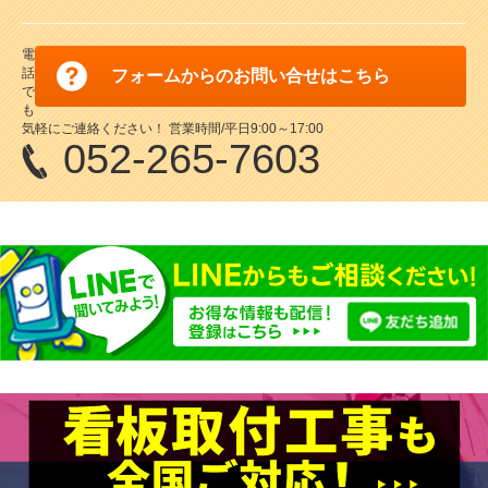
よく、安全！
のフレーム！
スマートな形状が作品を引き立てます！
富に取り揃えております。確かな品質…
ッジを切り落として、シャープな印象を
【2020年度アジアデザイン賞受賞】エ
スターフレーム！サイズ展開も豊富で
【2019年 グッドデザイン賞受賞】額
角型フレームと薄いフレーム厚によりシ
携えた額縁です。
ッジを切り落として、シャープな印象
す。
縁の側面部分が10度斜めになってお
ャープな表現を実現。
を携えた額縁です。
り、壁に立てかけても安定します。
5
6
5
6
電
5
6
話
フォームからのお問い合せはこちら
5
5
6
6
で
も
気軽にご連絡ください！ 営業時間/平日9:00～17:00
052-265-7603
代引不可
代引不可
代引不可
代引不可
代引不可
代引不可
屋内用
B2
前四辺開閉式
屋内用
木目調
B2
屋内用
B0
前四辺開閉式
屋内用
B0
代引不可
代引不可
代引不可
代引不可
515×728
屋内用
B1
屋内用
B1
ニューアートフレーム NA-B2-WW B2
1030×1456
1030×1456
ポスターパネル 333 B2 ブラック 屋内用
お値打ち
屋内用
A2
国産
前四辺開閉式
屋内用
A1
屋内用
屋内用
木目調
A1
A2
ポスターパネル 347 B0 ステン 屋内用
エコイレパネ ST-B0-SV B0 シルバー 屋
728×1030
ホワイトウッド 屋内用
メディアグリップ MG-25R B1 シルバー
エコイレパネ ST-B1-SV B1 シルバー 屋
420×594
内用
A1 ブラック
A1（W594×H841）
ニューアートフレーム NA-A2-NT A2
屋内用 (56986B1S)
¥9,366
¥31,603
（税込）
¥2,534
（税込）
（税込）
ポスターパネル 333 A2 ブラック 屋内
内用
ポスターパネル Rパネル A1 ブラック
ALUMIUM SERIES 02 LEAN A1 マッ
ナチュラル 屋内用
¥7,854
¥6,270
（税込）
（税込）
用
4辺開閉式フレームの定番アイテム！
屋内用
トブラック 屋内用
伝統的な井桁スタイル。幅43mmタイプ
カラーバリエーションが魅力の木製ポス
¥2,772
（税込）
¥2,112
（税込）
スタンダードなアルミフレームパネル！
ターフレーム！サイズ展開も豊富です。
スタイリッシュな25mmのフレーム
¥7,865
¥2,200
（税込）
¥17,710
（税込）
（税込）
スタンダードなアルミフレームパネル！
カラーバリエーションが魅力の木製ポ
4辺開閉式フレームの定番アイテム！
コーナーに丸みをつけた安全設計のポ
【2019年 グッドデザイン賞受賞】額
スターフレーム！サイズ展開も豊富で
7
7
8
8
スターフレーム。カラーはシルバー、
縁の側面部分が10度斜めになってお
す。