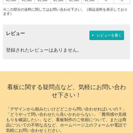
¥1,540
¥1,540
¥1,540
¥1,540
¥1,540
¥1,540
※
※
¥10,653
¥6,490
¥2,772
¥11,330
¥13,200
（税込）
（税込）
（税込）
（税込）
（税込）
4辺開閉式フレームの定番アイテム！
国産メーカー、シンエイのポスターパネ
国産メーカー、シンエイのポスターパネ
国産メーカー、シンエイのポスターパネ
国産メーカー、シンエイのポスターパ
※この部分の送料に関してはお問い合わせ下さい。（税込送料を表示しており
4辺開閉式フレームの定番アイテム！
20mm幅R型屋内専用ポスターグリッ
スマートな形状が作品を引き立てます！
ル！カラーバリエーションやサイズを豊
ル！カラーバリエーションやサイズを豊
ル！カラーバリエーションやサイズを豊
ネル！カラーバリエーションやサイズ
【2020年度アジアデザイン賞受賞】エ
【2020年度アジアデザイン賞受賞】エ
ます）
プが新仕様になりました。
富に取り揃えております。確かな品質…
富に取り揃えております。確かな品質…
富に取り揃えております。確かな品質…
を豊富に取り揃えております。確かな
ッジを切り落として、シャープな印象
ッジを切り落として、シャープな印象を
品質…
を携えた額縁です。
携えた額縁です。
3
3
4
4
3
レビュー
3
3
4
4
4
レビューを書く
登録されたレビューはありません。
看板に関する疑問点など、気軽にお問い合わ
代引不可
代引不可
代引不可
代引不可
せ下さい！
代引不可
代引不可
代引不可
代引不可
代引不可
代引不可
国産
屋内用
屋内用
B1
B0
国産
屋内用
屋内用
B0
B1
屋内用
屋内用
屋内用
A2
前四辺開閉式
B2
A1
屋内用
屋内用
屋内用
木目調
A2
B2
A4
1030×1456
B1（W728×H1030）
B1用(728×1030mm)
ポスターグリップ PG-44S B0 けやき調
シェイプ SH-B0-BK B0 ブラック 屋内用
515×728
420×594
515×728
A1（W594×H841）
A2（W420×H594）
ALUMIUM SERIES 01 CUT B1 マットシ
ニューアートフレーム NA-A4-BR A4
ポスターグリップ PG-20S B1 ツヤ有ブ
屋内用 角型
「デザインから頼みたいけどどこから問い合わせればいいの？」
シェイプ SH-B2-WH B2 ホワイト 屋内
ポスターパネル 331 A2 ステン 屋内用
カルビアン VQ-B2-SV B2 シルバー
ALUMIUM SERIES 01 CUT A1 マット
ALUMIUM SERIES 02 LEAN A2 マッ
ルバー 屋内用
ブラウン 屋内用
ラック 屋内用 角型
「どうやって問い合わせたら良いかわからない」「費用感や見積
¥7,854
（税込）
¥30,888
（税込）
用
シルバー 屋内用
トブラック 屋内用
もりを確認したい」など、看板制作のご依頼について、または商
¥6,006
¥1,801
（税込）
（税込）
¥21,890
¥1,267
¥9,009
（税込）
（税込）
（税込）
スマートな形状が作品を引き立てます！
品についての不明な点など、ホームページ上のフォームや電話で
国産メーカー、シンエイのポスターパネ
¥1,716
¥17,710
（税込）
¥11,220
（税込）
（税込）
コーナーミニアールで意匠的にかっこ
軽くて安価、安全設計！フラットな形状
気軽にお問い合わせください。
ル！カラーバリエーションやサイズを豊
【2020年度アジアデザイン賞受賞】エ
カラーバリエーションが魅力の木製ポ
20mm幅の薄型ポスターグリップ。