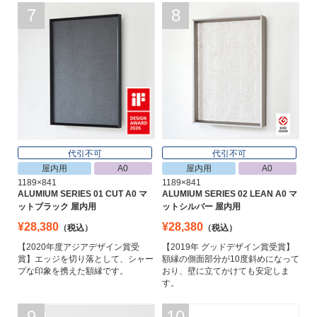
7
8
代引不可
代引不可
屋内用
A0
屋内用
A0
1189×841
1189×841
ALUMIUM SERIES 01 CUT A0 マ
ALUMIUM SERIES 02 LEAN A0 マ
ットブラック 屋内用
ットシルバー 屋内用
¥28,380
¥28,380
（税込）
（税込）
【2020年度アジアデザイン賞受
【2019年 グッドデザイン賞受賞】
賞】エッジを切り落として、シャー
額縁の側面部分が10度斜めになって
プな印象を携えた額縁です。
おり、壁に立てかけても安定しま
す。
9
10