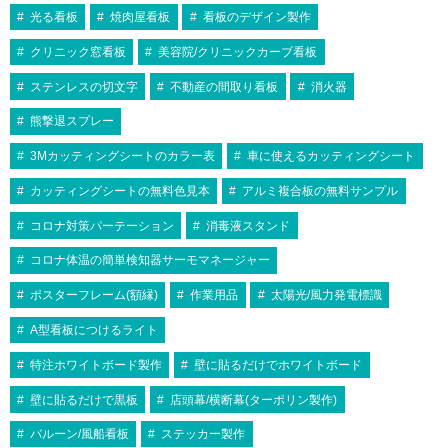
光る看板
焼肉屋看板
看板のデザイン製作
9
10
クリニック窓看板
美容院/クリニックカーブ看板
ステンレスの切文字
不動産の間取り看板
消火器
熊撃退スプレー
代引不可
代引不可
代引不可
代引不可
お値打ち
国産
屋内用
B2
屋内用
B2
屋内用
B0
国産
屋内用
B0
前四辺開閉式
3Mカッティングシートのカラー表
車に使えるカッティングシート
代引不可
代引不可
B2 シルバー
B2（W515×H728）
1030×1456
盗難防止
屋内用
木目調
B1
屋内用
B1
デカフレ IW-B0-SV B0 シルバー
ポスターパネル Rパネル B2 シルバー 屋
ALUMIUM SERIES 01 CUT B2 マットブ
カッティングシートの無料色見本
アルミ複合板の無料サンプル
ポスターグリップ TG-44R B0 ツヤ無シ
代引不可
代引不可
内用
728×1030
ラック 屋内用
メディアグリップ MG-32R B1 木目調 屋
ルバー(梨地調) 屋内用 R型
¥10,170
（税込）
屋内用
木目調
A2
前四辺開閉式
屋内用
A2
ポスターパネル 351 B1 ステン 屋内用
コロナ対策パーテーション
消毒液スタンド
内用 (56281B1K)
¥1,870
代引不可
¥13,200
代引不可
（税込）
（税込）
420×594
420×594
¥29,040
（税込）
丈夫で強度が増した大判サイズの幅広フ
¥24,310
（税込）
¥12,067
屋内用
A1
お値打ち
国産
屋内用
A1
ポスターパネル 331 A2 木目ナチュラ
（税込）
シェイプ SH-A2-SV A2 シルバー 屋内
コロナ体温の簡単検知器サーモマネージャー
レーム！
コーナーに丸みをつけた安全設計のポス
【2020年度アジアデザイン賞受賞】エ
大人気のシンエイ社のポスターグリップ
594×841
ル 屋内用
用
A1 シルバー
ポスターを横から交換できる便利な機能
ターフレーム。カラーはシルバー、ブラ
ッジを切り落として、シャープな印象を
人気No1の四辺開閉式ポスターパネルで
盗難防止タイプです！！ポスターを効果
シェイプ SH-A1-SV A1 シルバー 屋内
ポスターパネル Jパネル A1 シルバー
ポスターフレーム(額縁)
作業用品
太陽光/風力発電標識
付き！
ックの2色展開。サインシティ最安の…
携えた額縁です。
す！
¥6,006
¥1,386
（税込）
的に演出するディスプレイパネルです。
（税込）
用
屋内用
価格、バリエーション、品質3拍子揃っ
A型看板につけるライト
コーナーミニアールで意匠的にかっこ
スマートな形状が作品を引き立てま
た優れもの！
¥2,178
（税込）
¥3,080
（税込）
よく、安全！
す！
特注ホワイトボード製作
壁に貼るだけでホワイトボード
スマートな形状が作品を引き立てま
スタンダードな規格でロングセラーな
す！
ポスターフレーム。カラーはシルバ
壁に貼るだけで黒板
店頭幕/横断幕(ターポリン製作)
B2サイズ/ポスターフレーム
ー、ブラック、ホワイト、ブロンズの
B0サイズ/ポスターフレーム
4色展…
通販一覧はこちら
通販一覧はこちら
バルーン/風船看板
ステッカー製作
B1サイズ/ポスターフレーム