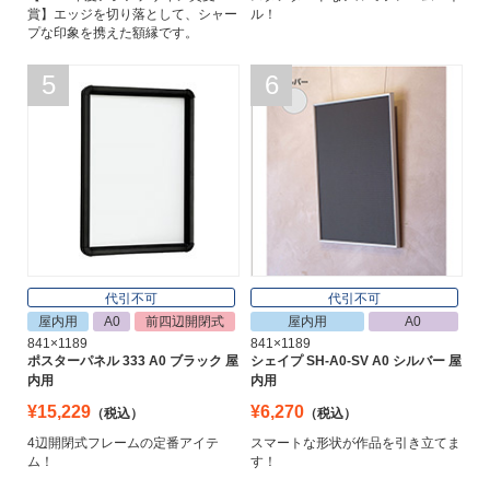
賞】エッジを切り落として、シャー
ル！
プな印象を携えた額縁です。
5
6
代引不可
代引不可
屋内用
A0
前四辺開閉式
屋内用
A0
841×1189
841×1189
ポスターパネル 333 A0 ブラック 屋
シェイプ SH-A0-SV A0 シルバー 屋
内用
内用
¥15,229
¥6,270
（税込）
（税込）
4辺開閉式フレームの定番アイテ
スマートな形状が作品を引き立てま
ム！
す！