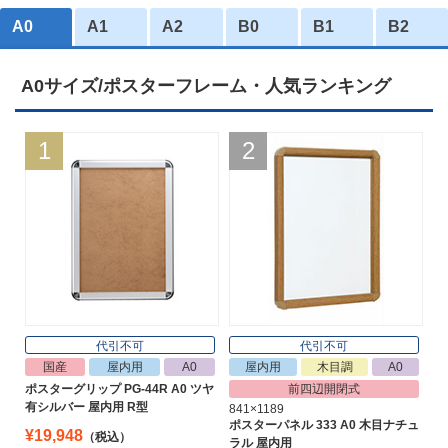
A0
A1
A2
B0
B1
B2
A0サイズ/ポスターフレーム・人気ランキング
1
2
代引不可
代引不可
国産
屋内用
A0
屋内用
木目調
A0
ポスターグリップ PG-44R A0 ツヤ
前四辺開閉式
有シルバー 屋内用 R型
841×1189
ポスターパネル 333 A0 木目ナチュ
¥19,948
（税込）
ラル 屋内用