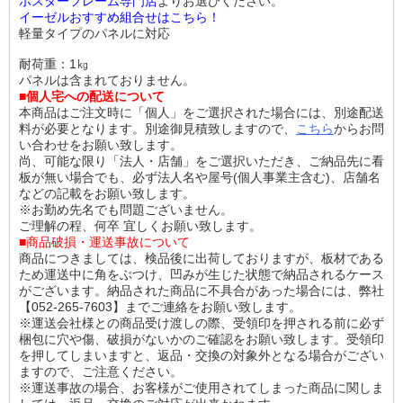
ポスターフレーム専門店
よりお選びください。
イーゼルおすすめ組合せはこちら！
軽量タイプのパネルに対応
耐荷重：1㎏
パネルは含まれておりません。
■個人宅への配送について
本商品はご注文時に「個人」をご選択された場合には、別途配送
料が必要となります。別途御見積致しますので、
こちら
からお問
い合わせをお願い致します。
尚、可能な限り「法人・店舗」をご選択いただき、ご納品先に看
板が無い場合でも、必ず法人名や屋号(個人事業主含む)、店舗名
などの記載をお願い致します。
※お勤め先名でも問題ございません。
ご理解の程、何卒 宜しくお願い致します。
■商品破損・運送事故について
商品につきましては、検品後に出荷しておりますが、板材である
ため運送中に角をぶつけ、凹みが生じた状態で納品されるケース
がございます。納品された商品に不具合があった場合には、弊社
【052-265-7603】までご連絡をお願い致します。
※運送会社様との商品受け渡しの際、受領印を押される前に必ず
梱包に穴や傷、破損がないかのご確認をお願い致します。受領印
を押してしまいますと、返品・交換の対象外となる場合がござい
ますので、ご注意ください。
※運送事故の場合、お客様がご使用されてしまった商品に関しま