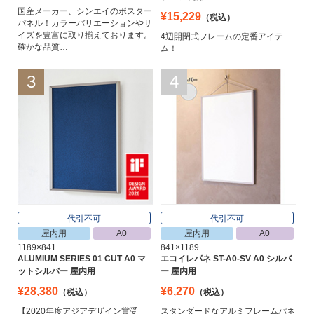
国産メーカー、シンエイのポスター
¥15,229
（税込）
パネル！カラーバリエーションやサ
イズを豊富に取り揃えております。
4辺開閉式フレームの定番アイテ
確かな品質…
ム！
3
4
代引不可
代引不可
屋内用
A0
屋内用
A0
1189×841
841×1189
ALUMIUM SERIES 01 CUT A0 マ
エコイレパネ ST-A0-SV A0 シルバ
ットシルバー 屋内用
ー 屋内用
¥28,380
¥6,270
（税込）
（税込）
【2020年度アジアデザイン賞受
スタンダードなアルミフレームパネ