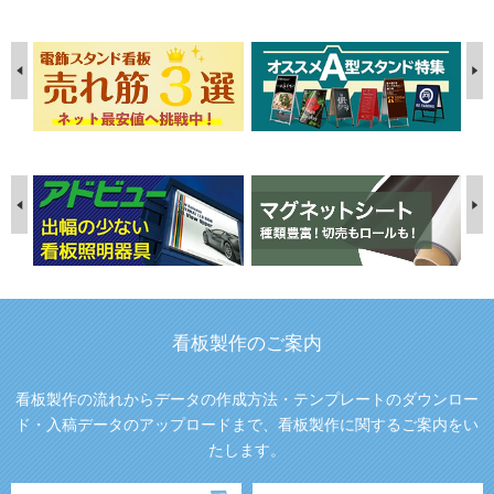
A2サイズ/ポスターフレーム
通販一覧はこちら
通販一覧はこちら
A1サイズ/ポスターフレーム
通販一覧はこちら
看板製作のご案内
看板製作の流れからデータの作成方法・テンプレートのダウンロー
ド・入稿データのアップロードまで、看板製作に関するご案内をい
たします。