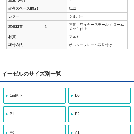
重量（kg）
1
占有スペース(m2）
0.12
カラー
シルバー
本体：ワイヤースチール クローム
本体材質
1
メッキ仕上
材質
アルミ
取付方法
ポスターフレーム取り付け
イーゼルのサイズ別一覧
1m以下
B0
B1
B2
A0
A1