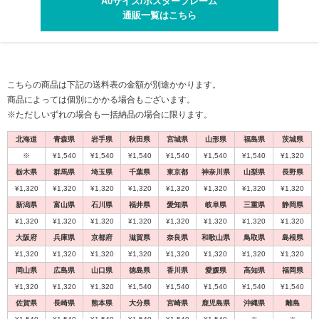
A0サイズ/ポスターフレーム
通販一覧はこちら
こちらの商品は下記の送料表の金額が別途かかります。
1
1
1
1
1
2
2
2
2
2
商品によっては個別にかかる場合もございます。
※ただしいずれの場合も一括納品の場合に限ります。
北海道
青森県
岩手県
秋田県
宮城県
山形県
福島県
茨城県
※
¥1,540
¥1,540
¥1,540
¥1,540
¥1,540
¥1,540
¥1,320
栃木県
群馬県
埼玉県
千葉県
東京都
神奈川県
山梨県
長野県
¥1,320
¥1,320
¥1,320
¥1,320
¥1,320
¥1,320
¥1,320
¥1,320
新潟県
富山県
石川県
福井県
愛知県
岐阜県
三重県
静岡県
¥1,320
¥1,320
¥1,320
¥1,320
¥1,320
¥1,320
¥1,320
¥1,320
大阪府
兵庫県
京都府
滋賀県
奈良県
和歌山県
鳥取県
島根県
代引不可
代引不可
代引不可
代引不可
代引不可
代引不可
代引不可
代引不可
代引不可
代引不可
¥1,320
¥1,320
¥1,320
¥1,320
¥1,320
¥1,320
¥1,320
¥1,320
国産
国産
国産
国産
屋内用
屋内用
屋外用
屋外用
屋外用
A2
B0
B1
B2
A1
屋内用
屋内用
国産
屋内用
屋内用
木目調
B0
屋内用
A1
前四辺開閉式
前四辺開閉式
B1
B2
A2
岡山県
広島県
山口県
徳島県
香川県
愛媛県
高知県
福岡県
594×841
420×594
1030×1456
728×1030
A2（W420×H594）
B2（W515×H728）
ポスターグリップ PG-44R B0 ツヤ無シ
ポスターグリップ PG-32R B1 ツヤ有シ
ポスターグリップ PG-32R B2 ツヤ有シ
ポスターグリップ PG-32R A1 ツヤ有
¥1,320
¥1,320
¥1,320
¥1,540
¥1,540
¥1,540
¥1,540
¥1,540
ポスターパネル 333 A1 木目ナチュラ
ポスターグリップ PG-20R A2 ツヤ無
ポスターパネル 333 B0 ステン 屋内用
シェイプ SH-B1-WH B1 ホワイト 屋内
ALUMIUM SERIES 01 CUT A2 マット
ALUMIUM SERIES 01 CUT B2 マットシ
ルバー(梨地調) 屋内用 R型
ルバー 屋外用 R型
ルバー 屋外用 R型
シルバー 屋外用 R型
ル 屋内用
シルバー(梨地調) 屋内用 R型
用
シルバー 屋内用
佐賀県
長崎県
熊本県
大分県
ルバー 屋内用
宮崎県
鹿児島県
沖縄県
離島
¥26,169
（税込）
¥25,740
¥12,155
¥8,305
¥9,570
（税込）
（税込）
（税込）
（税込）