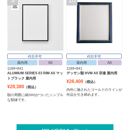
代引不可
代引不可
屋内用
A0
屋内用
A0
1189×841
1189×841
ALUMIUM SERIES 03 RIM A0 マッ
デッサン額 HVM A0 宗達 屋内用
トブラック 屋内用
¥26,400
（税込）
¥28,380
（税込）
内外に施されたゴールドのラインが
作品を引き締めます。
額の周囲に縁(rim)がついたシンプル
な額縁です。