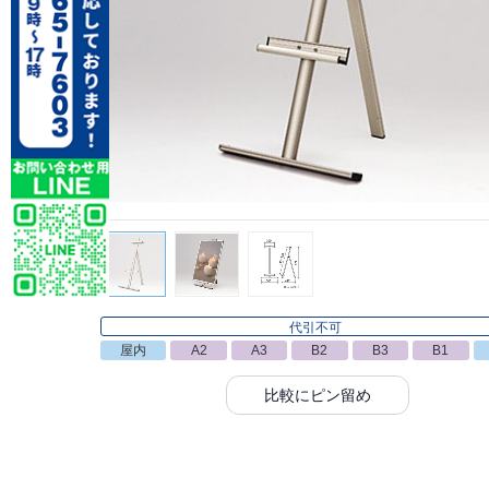
代引不可
屋内
A2
A3
B2
B3
B1
比較にピン留め