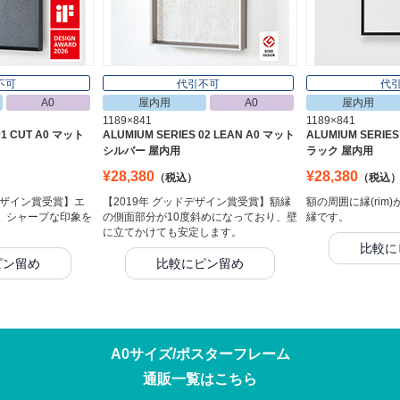
不可
代引不可
代
A0
屋内用
A0
屋内用
1189×841
1189×841
01 CUT A0 マット
ALUMIUM SERIES 02 LEAN A0 マット
ALUMIUM SERIES
シルバー 屋内用
ラック 屋内用
¥28,380
¥28,380
（税込）
（税込
デザイン賞受賞】エ
【2019年 グッドデザイン賞受賞】額縁
額の周囲に縁(rim
、シャープな印象を
の側面部分が10度斜めになっており、壁
縁です。
に立てかけても安定します。
比較に
ピン留め
比較にピン留め
A0サイズ/ポスターフレーム
通販一覧はこちら