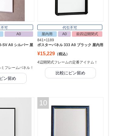
引不可
代引不可
A0
屋内用
A0
前四辺開閉式
841×1189
-SV A0 シルバー 屋
ポスターパネル 333 A0 ブラック 屋内用
¥15,229
（税込）
4辺開閉式フレームの定番アイテム！
ルミフレームパネル！
比較にピン留め
ピン留め
10