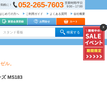
052-265-7603
営業時間/平日
お気軽に！
9:00～17:00
はじめての方へ
ご利用ガイド
よくある質問
会社概要
新規会員登録
お問合せ
カート
x
 スタンド看板
検索する
ーゼル。
 MS183