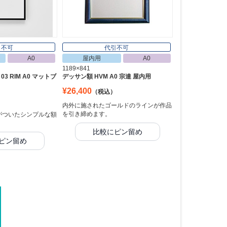
引不可
代引不可
A0
屋内用
A0
1189×841
 03 RIM A0 マットブ
デッサン額 HVM A0 宗達 屋内用
¥26,400
（税込）
）
内外に施されたゴールドのラインが作品
を引き締めます。
)がついたシンプルな額
比較にピン留め
ピン留め