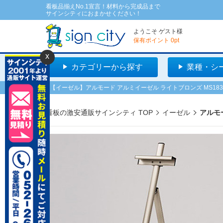
看板品揃えNo.1宣言！材料から完成品まで
サインシティにおまかせください！
ようこそ
ゲスト
様
保有ポイント
0
pt
x
カテゴリーから探す
業種・シ
【イーゼル】アルモード アルミイーゼル ライトブロンズ MS183
看板の激安通販サインシティ TOP
イーゼル
アルモ