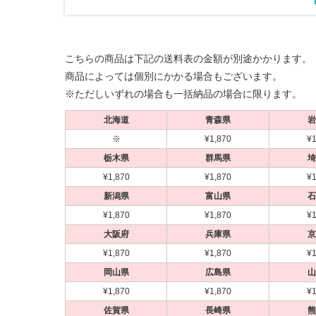
こちらの商品は下記の送料表の金額が別途かかります。
1
1
1
1
1
2
2
2
2
2
商品によっては個別にかかる場合もございます。
※ただしいずれの場合も一括納品の場合に限ります。
北海道
青森県
岩
※
¥1,870
¥1
栃木県
群馬県
埼
¥1,870
¥1,870
¥1
新潟県
富山県
石
¥1,870
¥1,870
¥1
代引不可
代引不可
代引不可
代引不可
代引不可
代引不
代引不
代引不
代引不
代引不
大阪府
兵庫県
京
国産
国産
国産
国産
屋内用
屋外用
屋内用
屋外用
屋外用
A2
A1
B0
B1
B2
屋内用
屋内用
国産
屋内用
屋内用
木目調
B0
屋内
A
594×841
420×594
1030×1456
728×1030
A2（W420×H594）
B2（W515×H728）
ポスターグリップ PG-32R A1 ツヤ有シ
ポスターグリップ PG-44R B0 ツヤ無シ
ポスターグリップ PG-32R B1 ツヤ有シ
ポスターグリップ PG-32R B2 ツヤ有シ
¥1,870
¥1,870
¥1
ポスターパネル 333 
ポスターグリップ PG-2
ポスターパネル 333 B
シェイプ SH-B1-WH
ALUMIUM SERIES 01 CUT A2 マットシ
ALUMIUM SERIES 0
ルバー 屋外用 R型
ルバー(梨地調) 屋内用 R型
ルバー 屋外用 R型
ルバー 屋外用 R型
岡山県
広島県
山
屋内用
ルバー(梨地調) 屋内用
ルバー 屋内用
ルバー 屋内用
¥26,169
¥2,772
（税込）
（税込）
¥9,570
¥25,740
¥12,155
¥8,305
（税込）
（税込）
（税込）
（税込）
¥1,870
¥1,870
¥1
¥10,653
¥6,490
¥11,330
¥13,200
（税込）
（税込）
（税込）
（税込）
4辺開閉式フレームの
スマートな形状が作品
国産メーカー、シンエイのポスターパネ
国産メーカー、シンエイのポスターパネ
国産メーカー、シンエイのポスターパネ
国産メーカー、シンエイのポスターパネ
佐賀県
長崎県
熊
4辺開閉式フレームの
20mm幅R型屋内専