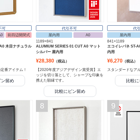
不可
代引不可
代
A0
前四辺開閉式
屋内用
A0
屋内用
1189×841
841×1189
 A0 木目ナチュラル
ALUMIUM SERIES 01 CUT A0 マット
エコイレパネ ST-A0
シルバー 屋内用
内用
¥28,380
¥6,270
（税込）
（税込）
の定番アイテム！
【2020年度アジアデザイン賞受賞】エ
スタンダードなア
ッジを切り落として、シャープな印象を
ピン留め
携えた額縁です。
比較に
比較にピン留め
8
9