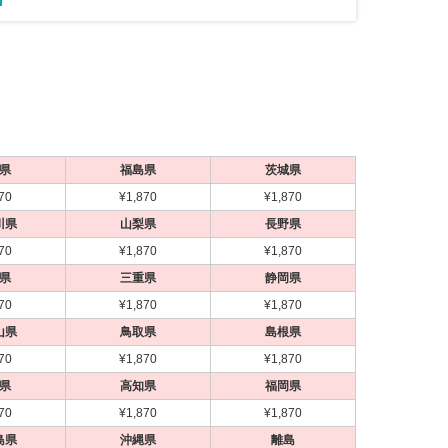
5
5
5
5
5
県
福島県
茨城県
70
¥1,870
¥1,870
川県
山梨県
長野県
70
¥1,870
¥1,870
県
三重県
静岡県
70
¥1,870
¥1,870
引不可
引不可
引不可
引不可
引不可
代引不可
代引不可
代引不可
代引不可
代引不可
山県
鳥取県
島根県
屋内用
木目調
A2
B0
B2
B1
A4
お値打ち
屋内用
屋内用
屋内用
屋内用
国産
A2
B0
B2
屋内用
前四辺開閉式
前四辺開閉式
前四辺開閉式
B1
A1
420×594
1030×1456
728×1030
515×728
）
m)
A1 ブラック
NA-A4-BR A4 ブ
70
¥1,870
¥1,870
BK B0 ブラック 屋内用
-SV B2 シルバー
ポスターパネル 333 A2 ブラック 屋内用
ポスターパネル 347 B0 ステン 屋内用
エコイレパネ ST-B1-SV B1 シルバー 屋
ポスターパネル 333 B2 ブラック 屋内用
S 02 LEAN A2 マット
G-20S B1 ツヤ有ブラ
ポスターパネル Rパネル A1 ブラック 屋
県
高知県
福岡県
内用
内用
¥7,865
¥31,603
¥9,366
（税込）
（税込）
（税込）
70
¥1,870
¥1,870
¥2,772
¥2,200
（税込）
）
（税込）
作品を引き立てます！
設計！フラットな形状
4辺開閉式フレームの定番アイテム！
伝統的な井桁スタイル。幅43mmタイプ
4辺開閉式フレームの定番アイテム！
ョンが魅力の木製ポス
島県
沖縄県
離島
スタンダードなアルミフレームパネル！