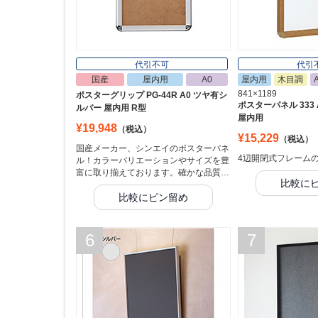
代引不可
代引
国産
屋内用
A0
屋内用
木目調
841×1189
ポスターグリップ PG-44R A0 ツヤ有シ
ポスターパネル 333
ルバー 屋内用 R型
屋内用
¥19,948
（税込）
¥15,229
（税込）
国産メーカー、シンエイのポスターパネ
4辺開閉式フレーム
ル！カラーバリエーションやサイズを豊
富に取り揃えております。確かな品質…
比較に
比較にピン留め
6
7