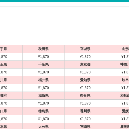
3
3
3
3
3
4
4
4
4
4
手県
秋田県
宮城県
山形
,870
¥1,870
¥1,870
¥1,8
玉県
千葉県
東京都
神奈
,870
¥1,870
¥1,870
¥1,8
川県
福井県
愛知県
岐阜
,870
¥1,870
¥1,870
¥1,8
可
可
可
可
可
代引不可
代引不可
代引不可
代引不可
代引不可
代
代
代
代
代
都府
滋賀県
奈良県
和歌
用
1
前四辺開閉式
前四辺開閉式
B1
B2
A2
屋内用
国産
屋内用
屋内用
屋内用
A2
屋内用
前四辺開閉式
A1
B1
B2
B0
屋内用
国産
屋内用
屋内用
屋内用
420×594
515×728
1030×1456
515×728
A1（W594×H841）
B1（W728×H1030）
A2（W420×H594
B1用(728×1030m
ポスターグリップ PG-44S B0 けやき調
ニューアートフレーム 
,870
¥1,870
¥1,870
¥1,8
A1 木目ナチュラル
0R A2 ツヤ無シ
0 ステン 屋内用
 B1 ホワイト 屋内用
ポスターパネル 331 A2 ステン 屋内用
シェイプ SH-B2-WH B2 ホワイト 屋内用
シェイプ SH-B0-
カルビアン VQ-B2
1 CUT B2 マットシ
ALUMIUM SERIES 01 CUT A1 マットシ
ALUMIUM SERIES 01 CUT B1 マットシ
ALUMIUM SERIE
ポスターグリップ P
屋内用 角型
ラウン 屋内用
口県
徳島県
香川県
愛媛
 R型
ルバー 屋内用
ルバー 屋内用
ブラック 屋内用
ック 屋内用 角型
¥6,006
¥1,716
¥7,854
¥1,801
（税込）
（税込）
（税込）
（税込）
¥30,888
¥1,267
（税込）
（税込）
,870
¥1,870
¥1,870
¥1,8
¥17,710
¥21,890
¥11,220
¥9,009
（税込）
（税込）
（税込）
（税込
定番アイテム！
を引き立てます！
コーナーミニアールで意匠的にかっこよ
スマートな形状が作品を引き立てます！
スマートな形状が
軽くて安価、安全
国産メーカー、シンエイのポスターパネ
カラーバリエーシ
本県
大分県
宮崎県
鹿児
く、安全！
のフレーム！
定番アイテム！
用ポスターグリップが