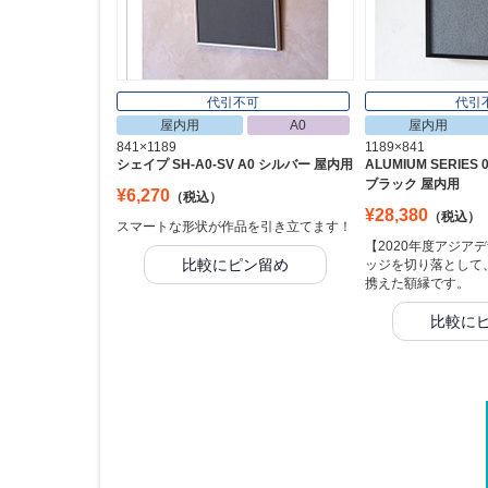
代引不可
代引
屋内用
A0
屋内用
841×1189
1189×841
シェイプ SH-A0-SV A0 シルバー 屋内用
ALUMIUM SERIES 
ブラック 屋内用
¥6,270
（税込）
¥28,380
（税込）
スマートな形状が作品を引き立てます！
【2020年度アジア
比較にピン留め
ッジを切り落として
携えた額縁です。
比較に