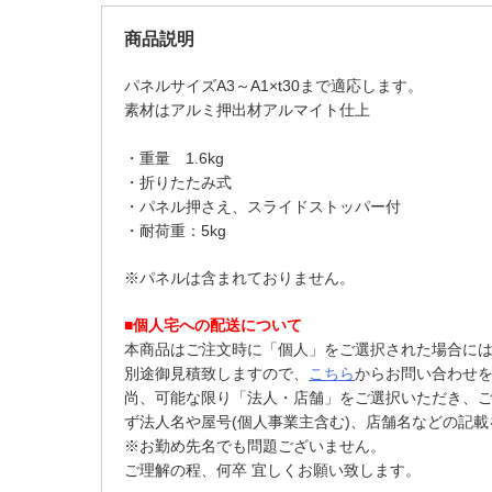
商品説明
パネルサイズA3～A1×t30まで適応します。
素材はアルミ押出材アルマイト仕上
・重量 1.6kg
・折りたたみ式
・パネル押さえ、スライドストッパー付
・耐荷重：5kg
※パネルは含まれておりません。
■個人宅への配送について
本商品はご注文時に「個人」をご選択された場合に
別途御見積致しますので、
こちら
からお問い合わせ
尚、可能な限り「法人・店舗」をご選択いただき、
ず法人名や屋号(個人事業主含む)、店舗名などの記
※お勤め先名でも問題ございません。
ご理解の程、何卒 宜しくお願い致します。