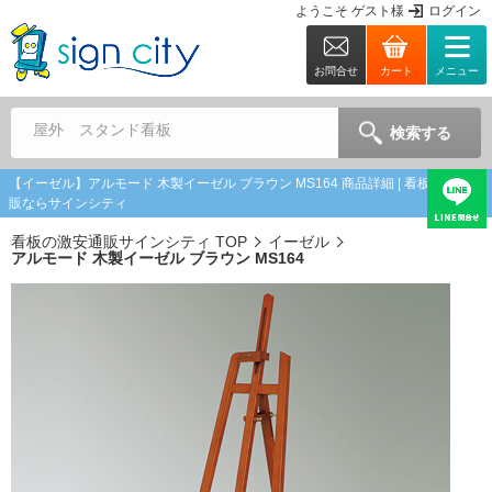
ようこそ
ゲスト
様
ログイン
お問合せ
カート
メニュー
屋外 スタンド看板
検索する
【イーゼル】アルモード 木製イーゼル ブラウン MS164 商品詳細 | 看板の激安通
販ならサインシティ
看板の激安通販サインシティ TOP
イーゼル
アルモード 木製イーゼル ブラウン MS164