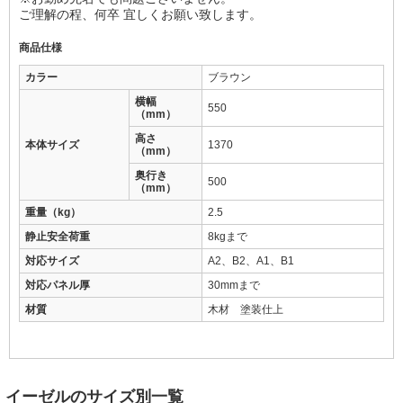
ご理解の程、何卒 宜しくお願い致します。
商品仕様
カラー
ブラウン
横幅
550
（mm）
高さ
本体サイズ
1370
（mm）
奥行き
500
（mm）
重量（kg）
2.5
静止安全荷重
8kgまで
対応サイズ
A2、B2、A1、B1
対応パネル厚
30mmまで
材質
木材 塗装仕上
イーゼルのサイズ別一覧