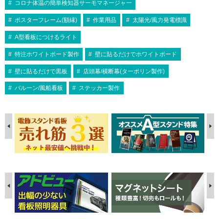
¥12,067
屋内用
A1
お値打ち
国産
屋内用
A1
ポスターパネル 331 A2 木目ナチュラ
（税込）
シェイプ SH-A2-SV A2 シルバー 屋内
コロナ体温の簡単検知器サーモマネージャー
レーム！
コーナーに丸みをつけた安全設計のポス
【2020年度アジアデザイン賞受賞】エ
大人気のシンエイ社のポスターグリップ
594×841
ル 屋内用
用
A1 シルバー
ポスターを横から交換できる便利な機能
ターフレーム。カラーはシルバー、ブラ
ッジを切り落として、シャープな印象を
人気No1の四辺開閉式ポスターパネルで
盗難防止タイプです！！ポスターを効果
シェイプ SH-A1-SV A1 シルバー 屋内
ポスターパネル Jパネル A1 シルバー
ポスターフレーム(額縁)
作業用品
太陽光/風力発電標識
付き！
ックの2色展開。サインシティ最安の…
携えた額縁です。
す！
¥6,006
¥1,386
（税込）
的に演出するディスプレイパネルです。
（税込）
用
屋内用
価格、バリエーション、品質3拍子揃っ
A型看板につけるライト
コーナーミニアールで意匠的にかっこ
スマートな形状が作品を引き立てま
た優れもの！
¥2,178
（税込）
¥3,080
（税込）
よく、安全！
す！
特注ホワイトボード製作
壁に貼るだけでホワイトボード
スマートな形状が作品を引き立てま
スタンダードな規格でロングセラーな
す！
ポスターフレーム。カラーはシルバ
壁に貼るだけで黒板
店頭幕/横断幕(ターポリン製作)
B2サイズ/ポスターフレーム
ー、ブラック、ホワイト、ブロンズの
B0サイズ/ポスターフレーム
4色展…
通販一覧はこちら
通販一覧はこちら
バルーン/風船看板
ステッカー製作
B1サイズ/ポスターフレーム
A2サイズ/ポスターフレーム
通販一覧はこちら
通販一覧はこちら
A1サイズ/ポスターフレーム
通販一覧はこちら