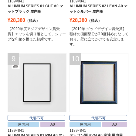
1189×841
1189×841
ALUMIUM SERIES 01 CUT A0 マ
ALUMIUM SERIES 02 LEAN A0 マ
ットブラック 屋内用
ットシルバー 屋内用
¥28,380
¥28,380
（税込）
（税込）
【2020年度アジアデザイン賞受
【2019年 グッドデザイン賞受賞】
賞】エッジを切り落として、シャー
額縁の側面部分が10度斜めになって
プな印象を携えた額縁です。
おり、壁に立てかけても安定しま
す。
9
10
代引不可
代引不可
屋内用
A0
屋内用
A0
1189×841
1189×841
ALUMIUM SERIES 03 RIM A0 マッ
デッサン額 HVM A0 宗達 屋内用