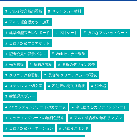
バー 屋内用
内用
屋内用
A2
屋内用
A2
ーム 屋内用 R型
ー 屋外用
¥28,743
¥17,325
（税込）
代引不可
¥7,150
代引不可
（税込）
（税込）
594×420
420×594
アルミ複合板の看板
キッチンカー材料
¥10,868
¥12,226
（税込）
¥13,585
（税込）
（税込）
屋内用
木目調
A1
前四辺開閉式
屋内用
A1
ALUMIUM SERIES 03 RIM A2 マット
エコイレパネ ST-A2-SV A2 シルバー
角がフラットデザインの4辺開閉式フレ
サイズ、カラーともにバリエーション豊
セットが簡単、ひらくフレーム
594×841
シルバー 屋内用
594×841
屋内用
ーム！
伝統的な井桁スタイル。幅33mmタイプ
アルミ複合板カット加工
富なアルミパネル。
国産メーカー、シンエイのポスターパネ
セットが簡単、ひらくフレーム
ポスターパネル 331 A1 木目ナチュラ
エコイレパネ ST-A1-SV A1 シルバー
ル！カラーバリエーションやサイズを豊
¥11,220
¥1,386
（税込）
（税込）
ル 屋内用
屋内用
建築模型スチレンボード
木目シート
強力なマグネットシート
富に取り揃えております。確かな品質…
9
10
9
10
額の周囲に縁(rim)がついたシンプルな
スタンダードなアルミフレームパネ
¥8,079
¥2,178
（税込）
（税込）
コロナ対策フロアマット
額縁です。
ル！
9
10
コーナーミニアールで意匠的にかっこ
スタンダードなアルミフレームパネ
記者会見の背景パネル
Webセミナー装飾
よく、安全！
ル！
9
10
光る看板
焼肉屋看板
看板のデザイン製作
9
10
クリニック窓看板
美容院/クリニックカーブ看板
ステンレスの切文字
不動産の間取り看板
消火器
熊撃退スプレー
代引不可
代引不可
代引不可
代引不可
お値打ち
国産
屋内用
B2
屋内用
B2
屋内用
B0
国産
屋内用
B0
前四辺開閉式
3Mカッティングシートのカラー表
車に使えるカッティングシート
代引不可
代引不可
B2 シルバー
B2（W515×H728）
1030×1456
盗難防止
屋内用
木目調
B1
屋内用
B1
デカフレ IW-B0-SV B0 シルバー
ポスターパネル Rパネル B2 シルバー 屋
ALUMIUM SERIES 01 CUT B2 マットブ
カッティングシートの無料色見本
アルミ複合板の無料サンプル
ポスターグリップ TG-44R B0 ツヤ無シ
代引不可
代引不可
内用
728×1030
ラック 屋内用
メディアグリップ MG-32R B1 木目調 屋
ルバー(梨地調) 屋内用 R型
¥10,170
（税込）
屋内用
木目調
A2
前四辺開閉式
屋内用
A2
ポスターパネル 351 B1 ステン 屋内用
コロナ対策パーテーション
消毒液スタンド
内用 (56281B1K)
¥1,870
代引不可
¥13,200
代引不可
（税込）
（税込）
420×594
420×594
¥29,040
（税込）
丈夫で強度が増した大判サイズの幅広フ
¥24,310
（税込）