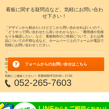
看板に関する疑問点など、気軽にお問い合わ
代引不可
代引不可
代引不可
代引不可
せ下さい！
代引不可
代引不可
代引不可
代引不可
代引不可
代引不可
国産
屋内用
屋内用
B1
B0
国産
屋内用
屋内用
B0
B1
屋内用
屋内用
屋内用
A2
前四辺開閉式
B2
A1
屋内用
屋内用
屋内用
木目調
A2
B2
A4
1030×1456
B1（W728×H1030）
B1用(728×1030mm)
ポスターグリップ PG-44S B0 けやき調
シェイプ SH-B0-BK B0 ブラック 屋内用
515×728
420×594
515×728
A1（W594×H841）
A2（W420×H594）
ALUMIUM SERIES 01 CUT B1 マットシ
ニューアートフレーム NA-A4-BR A4
ポスターグリップ PG-20S B1 ツヤ有ブ
屋内用 角型
「デザインから頼みたいけどどこから問い合わせればいいの？」
シェイプ SH-B2-WH B2 ホワイト 屋内
ポスターパネル 331 A2 ステン 屋内用
カルビアン VQ-B2-SV B2 シルバー
ALUMIUM SERIES 01 CUT A1 マット
ALUMIUM SERIES 02 LEAN A2 マッ
ルバー 屋内用
ブラウン 屋内用
ラック 屋内用 角型
「どうやって問い合わせたら良いかわからない」「費用感や見積
¥7,854
（税込）
¥30,888
（税込）
用
シルバー 屋内用
トブラック 屋内用
もりを確認したい」など、看板制作のご依頼について、または商
¥6,006
¥1,801
（税込）
（税込）
¥21,890
¥1,267
¥9,009
（税込）
（税込）
（税込）
スマートな形状が作品を引き立てます！
品についての不明な点など、ホームページ上のフォームや電話で
国産メーカー、シンエイのポスターパネ
¥1,716
¥17,710
（税込）
¥11,220
（税込）
（税込）
コーナーミニアールで意匠的にかっこ
軽くて安価、安全設計！フラットな形状
気軽にお問い合わせください。
ル！カラーバリエーションやサイズを豊
【2020年度アジアデザイン賞受賞】エ
カラーバリエーションが魅力の木製ポ
20mm幅の薄型ポスターグリップ。
よく、安全！
のフレーム！
スマートな形状が作品を引き立てます！
富に取り揃えております。確かな品質…
ッジを切り落として、シャープな印象を
【2020年度アジアデザイン賞受賞】エ
スターフレーム！サイズ展開も豊富で
【2019年 グッドデザイン賞受賞】額
角型フレームと薄いフレーム厚によりシ
携えた額縁です。
ッジを切り落として、シャープな印象
す。
縁の側面部分が10度斜めになってお
ャープな表現を実現。
を携えた額縁です。
り、壁に立てかけても安定します。
5
6
5
6
電
5
6
話
フォームからのお問い合せはこちら
5
5
6
6
で
も
気軽にご連絡ください！ 営業時間/平日9:00～17:00
052-265-7603