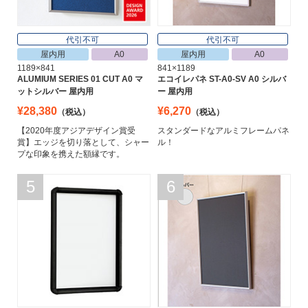
代引不可
代引不可
屋内用
A0
屋内用
A0
1189×841
841×1189
ALUMIUM SERIES 01 CUT A0 マ
エコイレパネ ST-A0-SV A0 シルバ
ットシルバー 屋内用
ー 屋内用
¥28,380
¥6,270
（税込）
（税込）
【2020年度アジアデザイン賞受
スタンダードなアルミフレームパネ
賞】エッジを切り落として、シャー
ル！
プな印象を携えた額縁です。
5
6