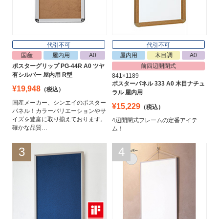
代引不可
代引不可
国産
屋内用
A0
屋内用
木目調
A0
ポスターグリップ PG-44R A0 ツヤ
前四辺開閉式
有シルバー 屋内用 R型
841×1189
ポスターパネル 333 A0 木目ナチュ
¥19,948
（税込）
ラル 屋内用
国産メーカー、シンエイのポスター
¥15,229
（税込）
パネル！カラーバリエーションやサ
イズを豊富に取り揃えております。
4辺開閉式フレームの定番アイテ
確かな品質…
ム！
3
4