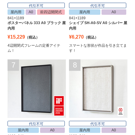
代引不可
代引不可
屋内用
A0
前四辺開閉式
屋内用
A0
841×1189
841×1189
ポスターパネル 333 A0 ブラック 屋
シェイプ SH-A0-SV A0 シルバー 屋
内用
内用
¥15,229
¥6,270
（税込）
（税込）
4辺開閉式フレームの定番アイテ
スマートな形状が作品を引き立てま
ム！
す！
7
8
代引不可
代引不可
屋内用
A0
屋内用
A0