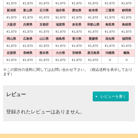
¥1,870
¥1,870
¥1,870
¥1,870
¥1,870
¥1,870
¥1,870
¥1,870
新潟県
富山県
石川県
福井県
愛知県
岐阜県
三重県
静岡県
¥1,870
¥1,870
¥1,870
¥1,870
¥1,870
¥1,870
¥1,870
¥1,870
大阪府
兵庫県
京都府
滋賀県
奈良県
和歌山県
鳥取県
島根県
代引不可
代引不可
代引不可
代引不可
代引不可
代引不可
代引不可
代引不可
代引不可
代引不可
¥1,870
¥1,870
¥1,870
¥1,870
¥1,870
¥1,870
¥1,870
¥1,870
国産
国産
国産
国産
屋内用
屋内用
屋外用
屋外用
屋外用
A2
B0
B1
B2
A1
屋内用
屋内用
国産
屋内用
屋内用
木目調
B0
屋内用
A1
前四辺開閉式
前四辺開閉式
B1
B2
A2
岡山県
広島県
山口県
徳島県
香川県
愛媛県
高知県
福岡県
594×841
420×594
1030×1456
728×1030
A2（W420×H594）
B2（W515×H728）
ポスターグリップ PG-44R B0 ツヤ無シ
ポスターグリップ PG-32R B1 ツヤ有シ
ポスターグリップ PG-32R B2 ツヤ有シ
ポスターグリップ PG-32R A1 ツヤ有
¥1,870
¥1,870
¥1,870
¥1,870
¥1,870
¥1,870
¥1,870
¥1,870
ポスターパネル 333 A1 木目ナチュラ
ポスターグリップ PG-20R A2 ツヤ無
ポスターパネル 333 B0 ステン 屋内用
シェイプ SH-B1-WH B1 ホワイト 屋内
ALUMIUM SERIES 01 CUT A2 マット
ALUMIUM SERIES 01 CUT B2 マットシ
ルバー(梨地調) 屋内用 R型
ルバー 屋外用 R型
ルバー 屋外用 R型
シルバー 屋外用 R型
ル 屋内用
シルバー(梨地調) 屋内用 R型
用
シルバー 屋内用
佐賀県
長崎県
熊本県
大分県
ルバー 屋内用
宮崎県
鹿児島県
沖縄県
離島
¥26,169
（税込）
¥25,740
¥12,155
¥8,305
¥9,570
（税込）
（税込）
（税込）
（税込）
¥1,870
¥1,870
¥1,870
¥1,870
¥1,870
¥1,870
※
※
¥10,653
¥6,490
¥2,772
¥11,330
¥13,200
（税込）
（税込）
（税込）
（税込）
（税込）
4辺開閉式フレームの定番アイテム！
国産メーカー、シンエイのポスターパネ
国産メーカー、シンエイのポスターパネ
国産メーカー、シンエイのポスターパネ
国産メーカー、シンエイのポスターパ
※この部分の送料に関してはお問い合わせ下さい。（税込送料を表示しており
4辺開閉式フレームの定番アイテム！
20mm幅R型屋内専用ポスターグリッ
スマートな形状が作品を引き立てます！
ル！カラーバリエーションやサイズを豊
ル！カラーバリエーションやサイズを豊
ル！カラーバリエーションやサイズを豊
ネル！カラーバリエーションやサイズ
【2020年度アジアデザイン賞受賞】エ
【2020年度アジアデザイン賞受賞】エ
ます）
プが新仕様になりました。
富に取り揃えております。確かな品質…
富に取り揃えております。確かな品質…
富に取り揃えております。確かな品質…
を豊富に取り揃えております。確かな
ッジを切り落として、シャープな印象
ッジを切り落として、シャープな印象を
品質…
を携えた額縁です。
携えた額縁です。
3
3
4
4
3
レビュー
3
3
4
4
4
レビューを書く
登録されたレビューはありません。