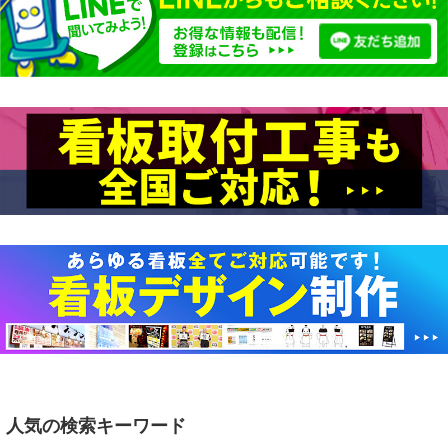
代引不可
代引不可
代引不可
代引不可
代引不可
代引不可
屋内用
B2
前四辺開閉式
屋内用
木目調
B2
屋内用
B0
前四辺開閉式
屋内用
B0
代引不可
代引不可
代引不可
代引不可
515×728
屋内用
B1
屋内用
B1
ニューアートフレーム NA-B2-WW B2
1030×1456
1030×1456
ポスターパネル 333 B2 ブラック 屋内用
お値打ち
屋内用
A2
国産
前四辺開閉式
屋内用
A1
屋内用
屋内用
木目調
A1
A2
ポスターパネル 347 B0 ステン 屋内用
エコイレパネ ST-B0-SV B0 シルバー 屋
728×1030
ホワイトウッド 屋内用
メディアグリップ MG-25R B1 シルバー
エコイレパネ ST-B1-SV B1 シルバー 屋
420×594
内用
A1 ブラック
A1（W594×H841）
ニューアートフレーム NA-A2-NT A2
屋内用 (56986B1S)
¥9,366
¥31,603
（税込）
¥2,534
（税込）
（税込）
ポスターパネル 333 A2 ブラック 屋内
内用
ポスターパネル Rパネル A1 ブラック
ALUMIUM SERIES 02 LEAN A1 マッ
ナチュラル 屋内用
¥7,854
¥6,270
（税込）
（税込）
用
4辺開閉式フレームの定番アイテム！
屋内用
トブラック 屋内用
伝統的な井桁スタイル。幅43mmタイプ
カラーバリエーションが魅力の木製ポス
¥2,772
（税込）
¥2,112
（税込）
スタンダードなアルミフレームパネル！
ターフレーム！サイズ展開も豊富です。
スタイリッシュな25mmのフレーム
¥7,865
¥2,200
（税込）
¥17,710
（税込）
（税込）
スタンダードなアルミフレームパネル！
カラーバリエーションが魅力の木製ポ
4辺開閉式フレームの定番アイテム！
コーナーに丸みをつけた安全設計のポ
【2019年 グッドデザイン賞受賞】額
スターフレーム！サイズ展開も豊富で
7
7
8
8
スターフレーム。カラーはシルバー、
縁の側面部分が10度斜めになってお
す。
7
8
ブラックの2色展開。サインシティ最
り、壁に立てかけても安定します。
安の…
7
8
7
8
代引不可
代引不可
代引不可
代引不可
代引不可
代引不可
屋内用
屋内用
木目調
B2
前四辺開閉式
B0
屋内用
屋内用
B0
B2
前四辺開閉式
前四辺開閉式
人気の検索キーワード
国産
屋内用
B1
受注生産
屋外用
B1
前四辺開閉式
515×728
1030×1456
B0用(1030×1456mm)
アケパネ 20mm ADB2-S・C20 B2 シル
代引不可
代引不可
ポスターパネル 346 B2 木目キャメル 屋
ポスターパネル 334 B0 ブラック 屋内用
ピュアパネル B0 シルバー 屋内用
ポスターグリップ PG-44R B1 化研クロ
アケパネ 30mm ADB1-S・C B1 シルバ