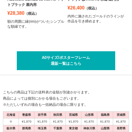
トブラック 屋内用
¥26,400
（税込）
¥28,380
（税込）
内外に施されたゴールドのラインが
作品を引き締めます。
額の周囲に縁(rim)がついたシンプル
な額縁です。
A0サイズ/ポスターフレーム
通販一覧はこちら
こちらの商品は下記の送料表の金額が別途かかります。
1
1
1
1
1
2
2
2
2
2
商品によっては個別にかかる場合もございます。
※ただしいずれの場合も一括納品の場合に限ります。
北海道
青森県
岩手県
秋田県
宮城県
山形県
福島県
茨城県
※
¥1,870
¥1,870
¥1,870
¥1,870
¥1,870
¥1,870
¥1,870
栃木県
群馬県
埼玉県
千葉県
東京都
神奈川県
山梨県
長野県