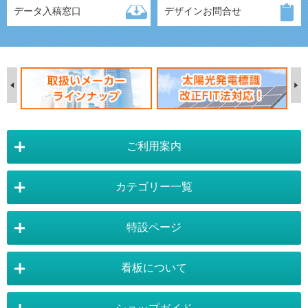
データ入稿窓口
デザインお問合せ
ご利用案内
カテゴリー一覧
店舗詳細情報
特設ページ
電飾スタンド看板
スタンド看板
看板について
スタンド看板：オプション
バナースタンド
電飾看板特設ページ
スタンド看板特設ページ
運営会社 :
株式会社トレード
バックパネル
袖（突出し）看板
〒454-0011 愛知県 名古屋市中川区山王4-5-10