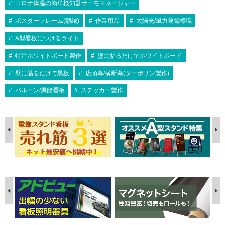
¥12,067
屋内用
A1
お値打ち
国産
屋内用
A1
ポスターパネル 331 A2 木目ナチュラ
（税込）
シェイプ SH-A2-SV A2 シルバー 屋内
コロナ体温の簡単検知器サーモマネージャー
レーム！
コーナーに丸みをつけた安全設計のポス
【2020年度アジアデザイン賞受賞】エ
大人気のシンエイ社のポスターグリップ
594×841
ル 屋内用
用
A1 シルバー
ポスターを横から交換できる便利な機能
ターフレーム。カラーはシルバー、ブラ
ッジを切り落として、シャープな印象を
人気No1の四辺開閉式ポスターパネルで
盗難防止タイプです！！ポスターを効果
シェイプ SH-A1-SV A1 シルバー 屋内
ポスターパネル Jパネル A1 シルバー
ポスターフレーム(額縁)
作業用品
太陽光/風力発電標識
付き！
ックの2色展開。サインシティ最安の…
携えた額縁です。
す！
¥6,006
¥1,386
（税込）
的に演出するディスプレイパネルです。
（税込）
用
屋内用
価格、バリエーション、品質3拍子揃っ
A型看板につけるライト
コーナーミニアールで意匠的にかっこ
スマートな形状が作品を引き立てま
た優れもの！
¥2,178
（税込）
¥3,080
（税込）
よく、安全！
す！
特注ホワイトボード製作
壁に貼るだけでホワイトボード
スマートな形状が作品を引き立てま
スタンダードな規格でロングセラーな
す！
ポスターフレーム。カラーはシルバ
壁に貼るだけで黒板
店頭幕/横断幕(ターポリン製作)
B2サイズ/ポスターフレーム
ー、ブラック、ホワイト、ブロンズの
B0サイズ/ポスターフレーム
4色展…
通販一覧はこちら
通販一覧はこちら
バルーン/風船看板
ステッカー製作
B1サイズ/ポスターフレーム
A2サイズ/ポスターフレーム
通販一覧はこちら
通販一覧はこちら
A1サイズ/ポスターフレーム
通販一覧はこちら