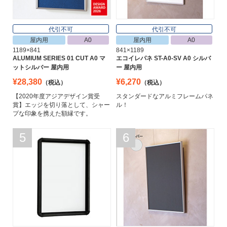
代引不可
代引不可
屋内用
A0
屋内用
A0
1189×841
841×1189
ALUMIUM SERIES 01 CUT A0 マ
エコイレパネ ST-A0-SV A0 シルバ
ットシルバー 屋内用
ー 屋内用
¥28,380
¥6,270
（税込）
（税込）
【2020年度アジアデザイン賞受
スタンダードなアルミフレームパネ
賞】エッジを切り落として、シャー
ル！
プな印象を携えた額縁です。
5
6