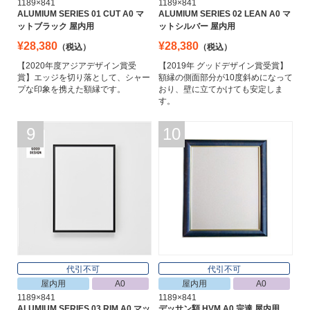
1189×841
1189×841
ALUMIUM SERIES 01 CUT A0 マ
ALUMIUM SERIES 02 LEAN A0 マ
ットブラック 屋内用
ットシルバー 屋内用
¥28,380
¥28,380
（税込）
（税込）
【2020年度アジアデザイン賞受
【2019年 グッドデザイン賞受賞】
賞】エッジを切り落として、シャー
額縁の側面部分が10度斜めになって
プな印象を携えた額縁です。
おり、壁に立てかけても安定しま
す。
9
10
代引不可
代引不可
屋内用
A0
屋内用
A0
1189×841
1189×841
ALUMIUM SERIES 03 RIM A0 マッ
デッサン額 HVM A0 宗達 屋内用