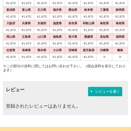
¥1,870
¥1,870
¥1,870
¥1,870
¥1,870
¥1,870
¥1,870
¥1,870
新潟県
富山県
石川県
福井県
愛知県
岐阜県
三重県
静岡県
¥1,870
¥1,870
¥1,870
¥1,870
¥1,870
¥1,870
¥1,870
¥1,870
大阪府
兵庫県
京都府
滋賀県
奈良県
和歌山県
鳥取県
島根県
代引不可
代引不可
代引不可
代引不可
代引不可
代引不可
代引不可
代引不可
代引不可
代引不可
¥1,870
¥1,870
¥1,870
¥1,870
¥1,870
¥1,870
¥1,870
¥1,870
国産
国産
国産
国産
屋内用
屋内用
屋外用
屋外用
屋外用
A2
B0
B1
B2
A1
屋内用
屋内用
国産
屋内用
屋内用
木目調
B0
屋内用
A1
前四辺開閉式
前四辺開閉式
B1
B2
A2
岡山県
広島県
山口県
徳島県
香川県
愛媛県
高知県
福岡県
594×841
420×594
1030×1456
728×1030
A2（W420×H594）
B2（W515×H728）
ポスターグリップ PG-44R B0 ツヤ無シ
ポスターグリップ PG-32R B1 ツヤ有シ
ポスターグリップ PG-32R B2 ツヤ有シ
ポスターグリップ PG-32R A1 ツヤ有
¥1,870
¥1,870
¥1,870
¥1,870
¥1,870
¥1,870
¥1,870
¥1,870
ポスターパネル 333 A1 木目ナチュラ
ポスターグリップ PG-20R A2 ツヤ無
ポスターパネル 333 B0 ステン 屋内用
シェイプ SH-B1-WH B1 ホワイト 屋内
ALUMIUM SERIES 01 CUT A2 マット
ALUMIUM SERIES 01 CUT B2 マットシ
ルバー(梨地調) 屋内用 R型
ルバー 屋外用 R型
ルバー 屋外用 R型
シルバー 屋外用 R型
ル 屋内用
シルバー(梨地調) 屋内用 R型
用
シルバー 屋内用
佐賀県
長崎県
熊本県
大分県
ルバー 屋内用
宮崎県
鹿児島県
沖縄県
離島
¥26,169
（税込）
¥25,740
¥12,155
¥8,305
¥9,570
（税込）
（税込）
（税込）
（税込）
¥1,870
¥1,870
¥1,870
¥1,870
¥1,870
¥1,870
※
※
¥10,653
¥6,490
¥2,772
¥11,330
¥13,200
（税込）
（税込）
（税込）
（税込）
（税込）
4辺開閉式フレームの定番アイテム！
国産メーカー、シンエイのポスターパネ
国産メーカー、シンエイのポスターパネ
国産メーカー、シンエイのポスターパネ
国産メーカー、シンエイのポスターパ
※この部分の送料に関してはお問い合わせ下さい。（税込送料を表示しており
4辺開閉式フレームの定番アイテム！
20mm幅R型屋内専用ポスターグリッ
スマートな形状が作品を引き立てます！
ル！カラーバリエーションやサイズを豊
ル！カラーバリエーションやサイズを豊
ル！カラーバリエーションやサイズを豊
ネル！カラーバリエーションやサイズ
【2020年度アジアデザイン賞受賞】エ
【2020年度アジアデザイン賞受賞】エ
ます）
プが新仕様になりました。
富に取り揃えております。確かな品質…
富に取り揃えております。確かな品質…
富に取り揃えております。確かな品質…
を豊富に取り揃えております。確かな
ッジを切り落として、シャープな印象
ッジを切り落として、シャープな印象を
品質…
を携えた額縁です。
携えた額縁です。
3
3
4
4
3
レビュー
3
3
4
4
4
レビューを書く
登録されたレビューはありません。