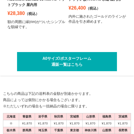
トブラック 屋内用
¥26,400
（税込）
¥28,380
（税込）
内外に施されたゴールドのラインが
作品を引き締めます。
額の周囲に縁(rim)がついたシンプル
な額縁です。
A0サイズ/ポスターフレーム
通販一覧はこちら
こちらの商品は下記の送料表の金額が別途かかります。
1
1
1
1
1
2
2
2
2
2
商品によっては個別にかかる場合もございます。
※ただしいずれの場合も一括納品の場合に限ります。
北海道
青森県
岩手県
秋田県
宮城県
山形県
福島県
茨城県
※
¥1,870
¥1,870
¥1,870
¥1,870
¥1,870
¥1,870
¥1,870
栃木県
群馬県
埼玉県
千葉県
東京都
神奈川県
山梨県
長野県