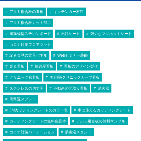
バー 屋内用
内用
屋内用
A2
屋内用
A2
ーム 屋内用 R型
ー 屋外用
¥28,743
¥17,325
（税込）
代引不可
¥7,150
代引不可
（税込）
（税込）
594×420
420×594
アルミ複合板の看板
キッチンカー材料
¥10,868
¥12,226
（税込）
¥13,585
（税込）
（税込）
屋内用
木目調
A1
前四辺開閉式
屋内用
A1
ALUMIUM SERIES 03 RIM A2 マット
エコイレパネ ST-A2-SV A2 シルバー
角がフラットデザインの4辺開閉式フレ
サイズ、カラーともにバリエーション豊
セットが簡単、ひらくフレーム
594×841
シルバー 屋内用
594×841
屋内用
ーム！
伝統的な井桁スタイル。幅33mmタイプ
アルミ複合板カット加工
富なアルミパネル。
国産メーカー、シンエイのポスターパネ
セットが簡単、ひらくフレーム
ポスターパネル 331 A1 木目ナチュラ
エコイレパネ ST-A1-SV A1 シルバー
ル！カラーバリエーションやサイズを豊
¥11,220
¥1,386
（税込）
（税込）
ル 屋内用
屋内用
建築模型スチレンボード
木目シート
強力なマグネットシート
富に取り揃えております。確かな品質…
9
10
9
10
額の周囲に縁(rim)がついたシンプルな
スタンダードなアルミフレームパネ
¥8,079
¥2,178
（税込）
（税込）
コロナ対策フロアマット
額縁です。
ル！
9
10
コーナーミニアールで意匠的にかっこ
スタンダードなアルミフレームパネ
記者会見の背景パネル
Webセミナー装飾
よく、安全！
ル！
9
10
光る看板
焼肉屋看板
看板のデザイン製作
9
10
クリニック窓看板
美容院/クリニックカーブ看板
ステンレスの切文字
不動産の間取り看板
消火器
熊撃退スプレー
代引不可
代引不可
代引不可
代引不可
お値打ち
国産
屋内用
B2
屋内用
B2
屋内用
B0
国産
屋内用
B0
前四辺開閉式
3Mカッティングシートのカラー表
車に使えるカッティングシート
代引不可
代引不可
B2 シルバー
B2（W515×H728）
1030×1456
盗難防止
屋内用
木目調
B1
屋内用
B1
デカフレ IW-B0-SV B0 シルバー
ポスターパネル Rパネル B2 シルバー 屋
ALUMIUM SERIES 01 CUT B2 マットブ
カッティングシートの無料色見本
アルミ複合板の無料サンプル
ポスターグリップ TG-44R B0 ツヤ無シ
代引不可
代引不可
内用
728×1030
ラック 屋内用
メディアグリップ MG-32R B1 木目調 屋
ルバー(梨地調) 屋内用 R型
¥10,170
（税込）
屋内用
木目調
A2
前四辺開閉式
屋内用
A2
ポスターパネル 351 B1 ステン 屋内用
コロナ対策パーテーション
消毒液スタンド
内用 (56281B1K)
¥1,870
代引不可
¥13,200
代引不可
（税込）
（税込）
420×594
420×594
¥29,040
（税込）
丈夫で強度が増した大判サイズの幅広フ
¥24,310
（税込）