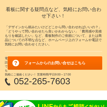
看板に関する疑問点など、気軽にお問い合わ
代引不可
代引不可
代引不可
代引不可
せ下さい！
代引不可
代引不可
代引不可
代引不可
代引不可
代引不可
国産
屋内用
屋内用
B1
B0
国産
屋内用
屋内用
B0
B1
屋内用
屋内用
屋内用
A2
前四辺開閉式
B2
A1
屋内用
屋内用
屋内用
木目調
A2
B2
A4
1030×1456
B1（W728×H1030）
B1用(728×1030mm)
ポスターグリップ PG-44S B0 けやき調
シェイプ SH-B0-BK B0 ブラック 屋内用
515×728
420×594
515×728
A1（W594×H841）
A2（W420×H594）
ALUMIUM SERIES 01 CUT B1 マットシ
ニューアートフレーム NA-A4-BR A4
ポスターグリップ PG-20S B1 ツヤ有ブ
屋内用 角型
「デザインから頼みたいけどどこから問い合わせればいいの？」
シェイプ SH-B2-WH B2 ホワイト 屋内
ポスターパネル 331 A2 ステン 屋内用
カルビアン VQ-B2-SV B2 シルバー
ALUMIUM SERIES 01 CUT A1 マット
ALUMIUM SERIES 02 LEAN A2 マッ
ルバー 屋内用
ブラウン 屋内用
ラック 屋内用 角型
「どうやって問い合わせたら良いかわからない」「費用感や見積
¥7,854
（税込）
¥30,888
（税込）
用
シルバー 屋内用
トブラック 屋内用
もりを確認したい」など、看板制作のご依頼について、または商
¥6,006
¥1,801
（税込）
（税込）
¥21,890
¥1,267
¥9,009
（税込）
（税込）
（税込）
スマートな形状が作品を引き立てます！
品についての不明な点など、ホームページ上のフォームや電話で
国産メーカー、シンエイのポスターパネ
¥1,716
¥17,710
（税込）
¥11,220
（税込）
（税込）
コーナーミニアールで意匠的にかっこ
軽くて安価、安全設計！フラットな形状
気軽にお問い合わせください。
ル！カラーバリエーションやサイズを豊
【2020年度アジアデザイン賞受賞】エ
カラーバリエーションが魅力の木製ポ
20mm幅の薄型ポスターグリップ。
よく、安全！
のフレーム！
スマートな形状が作品を引き立てます！
富に取り揃えております。確かな品質…
ッジを切り落として、シャープな印象を
【2020年度アジアデザイン賞受賞】エ
スターフレーム！サイズ展開も豊富で
【2019年 グッドデザイン賞受賞】額
角型フレームと薄いフレーム厚によりシ
携えた額縁です。
ッジを切り落として、シャープな印象
す。
縁の側面部分が10度斜めになってお
ャープな表現を実現。
を携えた額縁です。
り、壁に立てかけても安定します。
5
6
5
6
電
5
6
話
フォームからのお問い合せはこちら
5
5
6
6
で
も
気軽にご連絡ください！ 営業時間/平日9:00～17:00
052-265-7603