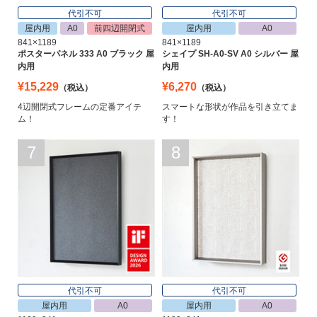
代引不可
代引不可
屋内用
A0
前四辺開閉式
屋内用
A0
841×1189
841×1189
ポスターパネル 333 A0 ブラック 屋
シェイプ SH-A0-SV A0 シルバー 屋
内用
内用
¥15,229
¥6,270
（税込）
（税込）
4辺開閉式フレームの定番アイテ
スマートな形状が作品を引き立てま
ム！
す！
7
8
代引不可
代引不可
屋内用
A0
屋内用
A0