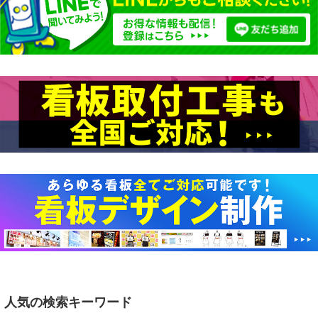
代引不可
代引不可
代引不可
代引不可
代引不可
代引不可
屋内用
B2
前四辺開閉式
屋内用
木目調
B2
屋内用
B0
前四辺開閉式
屋内用
B0
代引不可
代引不可
代引不可
代引不可
515×728
屋内用
B1
屋内用
B1
ニューアートフレーム NA-B2-WW B2
1030×1456
1030×1456
ポスターパネル 333 B2 ブラック 屋内用
お値打ち
屋内用
A2
国産
前四辺開閉式
屋内用
A1
屋内用
屋内用
木目調
A1
A2
ポスターパネル 347 B0 ステン 屋内用
エコイレパネ ST-B0-SV B0 シルバー 屋
728×1030
ホワイトウッド 屋内用
メディアグリップ MG-25R B1 シルバー
エコイレパネ ST-B1-SV B1 シルバー 屋
420×594
内用
A1 ブラック
A1（W594×H841）
ニューアートフレーム NA-A2-NT A2
屋内用 (56986B1S)
¥9,366
¥31,603
（税込）
¥2,534
（税込）
（税込）
ポスターパネル 333 A2 ブラック 屋内
内用
ポスターパネル Rパネル A1 ブラック
ALUMIUM SERIES 02 LEAN A1 マッ
ナチュラル 屋内用
¥7,854
¥6,270
（税込）
（税込）
用
4辺開閉式フレームの定番アイテム！
屋内用
トブラック 屋内用
伝統的な井桁スタイル。幅43mmタイプ
カラーバリエーションが魅力の木製ポス
¥2,772
（税込）
¥2,112
（税込）
スタンダードなアルミフレームパネル！
ターフレーム！サイズ展開も豊富です。
スタイリッシュな25mmのフレーム
¥7,865
¥2,200
（税込）
¥17,710
（税込）
（税込）
スタンダードなアルミフレームパネル！
カラーバリエーションが魅力の木製ポ
4辺開閉式フレームの定番アイテム！
コーナーに丸みをつけた安全設計のポ
【2019年 グッドデザイン賞受賞】額
スターフレーム！サイズ展開も豊富で
7
7
8
8
スターフレーム。カラーはシルバー、
縁の側面部分が10度斜めになってお
す。
7
8
ブラックの2色展開。サインシティ最
り、壁に立てかけても安定します。
安の…
7
8
7
8
代引不可
代引不可
代引不可
代引不可
代引不可
代引不可
屋内用
屋内用
木目調
B2
前四辺開閉式
B0
屋内用
屋内用
B0
B2
前四辺開閉式
前四辺開閉式
人気の検索キーワード
国産
屋内用
B1
受注生産
屋外用
B1
前四辺開閉式
515×728
1030×1456
B0用(1030×1456mm)
アケパネ 20mm ADB2-S・C20 B2 シル
代引不可
代引不可
ポスターパネル 346 B2 木目キャメル 屋
ポスターパネル 334 B0 ブラック 屋内用
ピュアパネル B0 シルバー 屋内用
ポスターグリップ PG-44R B1 化研クロ
アケパネ 30mm ADB1-S・C B1 シルバ