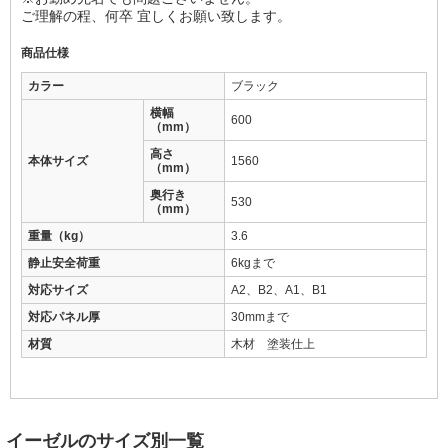
ご理解の程、何卒 宜しくお願い致します。
商品仕様
カラー
ブラック
横幅
600
（mm）
高さ
本体サイズ
1560
（mm）
奥行き
530
（mm）
重量（kg）
3.6
静止安全荷重
6kgまで
対応サイズ
A2、B2、A1、B1
対応パネル厚
30mmまで
材質
木材 塗装仕上
イーゼルのサイズ別一覧