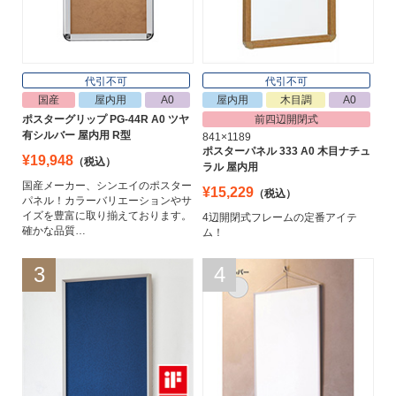
代引不可
代引不可
国産
屋内用
A0
屋内用
木目調
A0
ポスターグリップ PG-44R A0 ツヤ
前四辺開閉式
有シルバー 屋内用 R型
841×1189
ポスターパネル 333 A0 木目ナチュ
¥19,948
（税込）
ラル 屋内用
国産メーカー、シンエイのポスター
¥15,229
（税込）
パネル！カラーバリエーションやサ
イズを豊富に取り揃えております。
4辺開閉式フレームの定番アイテ
確かな品質…
ム！
3
4