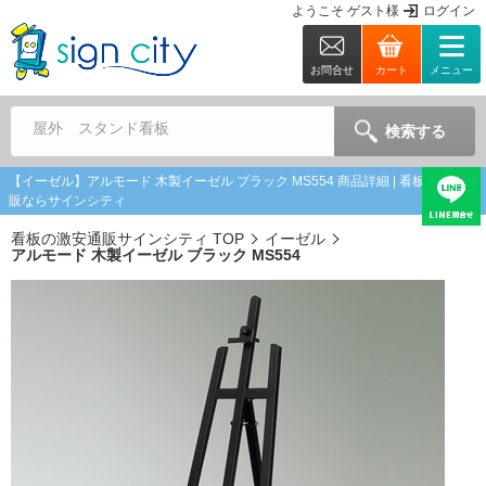
ようこそ
ゲスト
様
ログイン
お問合せ
カート
メニュー
屋外 スタンド看板
検索する
【イーゼル】アルモード 木製イーゼル ブラック MS554 商品詳細 | 看板の激安通
販ならサインシティ
看板の激安通販サインシティ TOP
イーゼル
アルモード 木製イーゼル ブラック MS554