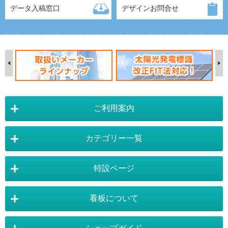
データ入稿窓口
デザインお問合せ
ご利用案内
カテゴリー一覧
店舗詳細情報
特設ページ
電飾スタンド看板
スタンド看板
看板について
スタンド看板：オプション
バナースタンド
電飾看板特設ページ
スタンド看板特設ページ
運営会社 :
株式会社トレード
バックパネル
袖（突出し）看板
〒454-0011 愛知県 名古屋市中川区山王4-5-10