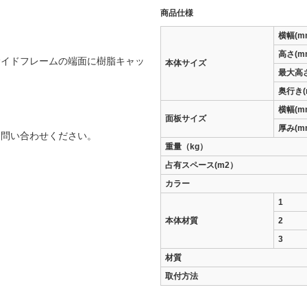
商品仕様
横幅(m
高さ(m
サイドフレームの端面に樹脂キャッ
本体サイズ
最大高さ
奥行き(
横幅(m
面板サイズ
厚み(m
お問い合わせください。
重量（kg）
占有スペース(m2）
カラー
1
本体材質
2
3
材質
取付方法