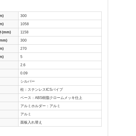
m)
300
m)
1058
(mm)
1158
mm)
300
m)
270
m)
5
2.6
0.09
シルバー
柱：ステンレスICSパイプ
ベース：ABS樹脂クロームメッキ仕上
アルミホルダー：アルミ
アルミ
面板入れ替え