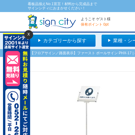
看板品揃えNo.1宣言！材料から完成品まで
サインシティにおまかせください！
ようこそ
ゲスト
様
保有ポイント
0
pt
x
カテゴリーから探す
業種・シ
【フロアサイン／路面表示】ファースト ポールサイン PHX-17 