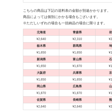
こちらの商品は下記の送料表の金額が別途かかります。
商品によっては個別にかかる場合もございます。
※ただしいずれの場合も一括納品の場合に限ります。
北海道
青森県
岩
¥2,640
¥2,310
¥2
栃木県
群馬県
埼
¥1,650
¥1,650
¥1
新潟県
富山県
石
¥1,650
¥1,870
¥1
大阪府
兵庫県
京
¥1,650
¥1,650
¥1
岡山県
広島県
山
¥1,870
¥1,870
¥1
佐賀県
長崎県
熊
¥2,640
¥2,640
¥2