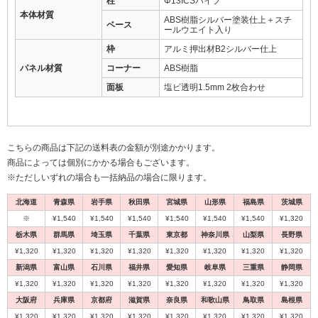
柱
Φ13ICSパイプ
本体材質
ABS樹脂シルバー塗装仕上＋スチ
ベース
ールウエイト入り
枠
アルミ押出材B2シルバー仕上
パネル材質
コーナー
ABS樹脂
面板
塩ビ透明1.5mm 2枚合わせ
こちらの商品は下記の送料表の金額が別途かかります。
商品によっては個別にかかる場合もございます。
※ただしいずれの場合も一括納品の場合に限ります。
北海道
青森県
岩手県
秋田県
宮城県
山形県
福島県
茨城県
※
¥1,540
¥1,540
¥1,540
¥1,540
¥1,540
¥1,540
¥1,320
栃木県
群馬県
埼玉県
千葉県
東京都
神奈川県
山梨県
長野県
¥1,320
¥1,320
¥1,320
¥1,320
¥1,320
¥1,320
¥1,320
¥1,320
新潟県
富山県
石川県
福井県
愛知県
岐阜県
三重県
静岡県
¥1,320
¥1,320
¥1,320
¥1,320
¥1,320
¥1,320
¥1,320
¥1,320
大阪府
兵庫県
京都府
滋賀県
奈良県
和歌山県
鳥取県
島根県
¥1,320
¥1,320
¥1,320
¥1,320
¥1,320
¥1,320
¥1,320
¥1,320