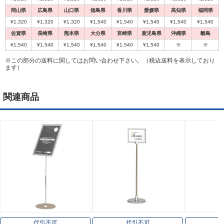
岡山県
広島県
山口県
徳島県
香川県
愛媛県
高知県
福岡県
¥1,320
¥1,320
¥1,320
¥1,540
¥1,540
¥1,540
¥1,540
¥1,540
佐賀県
長崎県
熊本県
大分県
宮崎県
鹿児島県
沖縄県
離島
¥1,540
¥1,540
¥1,540
¥1,540
¥1,540
¥1,540
※
※
※この部分の送料に関してはお問い合わせ下さい。（税込送料を表示しており
ます）
関連商品
代引不可
代引不可