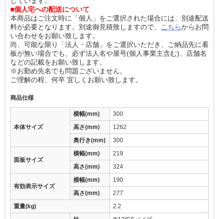
しています。
■個人宅への配送について
本商品はご注文時に「個人」をご選択された場合には、別途配送
料が必要となります。別途御見積致しますので、
こちら
からお問
い合わせをお願い致します。
尚、可能な限り「法人・店舗」をご選択いただき、ご納品先に看
板が無い場合でも、必ず法人名や屋号(個人事業主含む)、店舗名
などの記載をお願い致します。
※お勤め先名でも問題ございません。
ご理解の程、何卒 宜しくお願い致します。
商品仕様
横幅(mm)
300
本体サイズ
高さ(mm)
1262
奥行き(mm)
300
横幅(mm)
219
面板サイズ
高さ(mm)
324
横幅(mm)
190
有効表示サイズ
高さ(mm)
277
重量(kg)
2.2