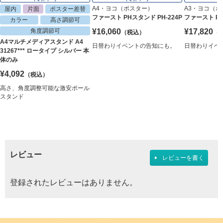
A4・ヨコ（ポスター）
A3・ヨコ（
屋内
片面
ポスター差替
ファースト PHスタンド PH-224P
ファースト PH
カラー
高さ調節可
角度調節可
¥16,060
¥17,820
（税込）
（
A4マルチメディアスタンド A4
日替わりイベントの告知にも。
日替わりイベ
31267*** ロータイプ シルバー 本
体のみ
¥4,092
（税込）
高さ、角度調整可能な激安ポール
スタンド
レビュー
レビューを書く
登録されたレビューはありません。