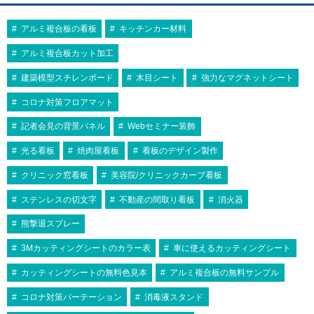
アルミ複合板の看板
キッチンカー材料
アルミ複合板カット加工
建築模型スチレンボード
木目シート
強力なマグネットシート
コロナ対策フロアマット
記者会見の背景パネル
Webセミナー装飾
光る看板
焼肉屋看板
看板のデザイン製作
クリニック窓看板
美容院/クリニックカーブ看板
ステンレスの切文字
不動産の間取り看板
消火器
熊撃退スプレー
3Mカッティングシートのカラー表
車に使えるカッティングシート
カッティングシートの無料色見本
アルミ複合板の無料サンプル
コロナ対策パーテーション
消毒液スタンド