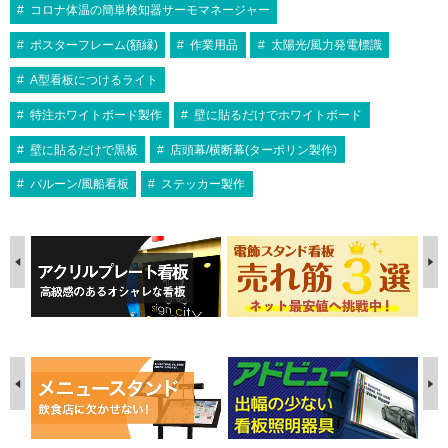
コロナ体温の簡単検知器サーモマネージャー
ポスターフレーム(額縁)
作業用品
太陽光/風力発電標識
A型看板につけるライト
特注ホワイトボード製作
壁に貼るだけでホワイトボード
壁に貼るだけで黒板
店頭幕/横断幕(ターポリン製作)
バルーン/風船看板
ステッカー製作