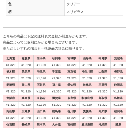
色
クリアー
柄
スリガラス
こちらの商品は下記の送料表の金額が別途かかります。
商品によっては個別にかかる場合もございます。
※ただしいずれの場合も一括納品の場合に限ります。
北海道
青森県
岩手県
秋田県
宮城県
山形県
福島県
茨城県
¥1,320
¥1,320
¥1,320
¥1,320
¥1,320
¥1,320
¥1,320
¥1,320
栃木県
群馬県
埼玉県
千葉県
東京都
神奈川県
山梨県
長野県
¥1,320
¥1,320
¥1,320
¥1,320
¥1,320
¥1,320
¥1,320
¥1,320
新潟県
富山県
石川県
福井県
愛知県
岐阜県
三重県
静岡県
¥1,320
¥1,320
¥1,320
¥1,320
¥1,320
¥1,320
¥1,320
¥1,320
大阪府
兵庫県
京都府
滋賀県
奈良県
和歌山県
鳥取県
島根県
¥1,320
¥1,320
¥1,320
¥1,320
¥1,320
¥1,320
¥1,320
¥1,320
岡山県
広島県
山口県
徳島県
香川県
愛媛県
高知県
福岡県
¥1,320
¥1,320
¥1,320
¥1,320
¥1,320
¥1,320
¥1,320
¥1,320
佐賀県
長崎県
熊本県
大分県
宮崎県
鹿児島県
沖縄県
離島