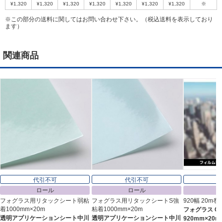
¥1,320
¥1,320
¥1,320
¥1,320
¥1,320
¥1,320
¥1,320
※
※この部分の送料に関してはお問い合わせ下さい。（税込送料を表示しており
ます）
関連商品
代引不可
代引不可
ロール
ロール
フォグラス用リタックシート弱粘
フォグラス用リタックシートS強
920幅 20m巻
着1000mm×20m
粘着1000mm×20m
フォグラス C-
透明アプリケーションシート中川
透明アプリケーションシート中川
920mm×20m