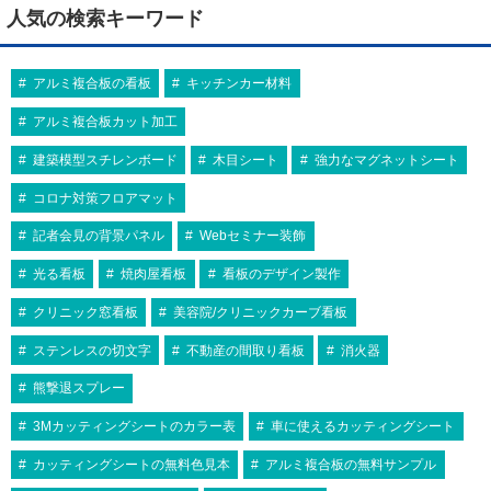
人気の検索キーワード
アルミ複合板の看板
キッチンカー材料
アルミ複合板カット加工
建築模型スチレンボード
木目シート
強力なマグネットシート
コロナ対策フロアマット
記者会見の背景パネル
Webセミナー装飾
光る看板
焼肉屋看板
看板のデザイン製作
クリニック窓看板
美容院/クリニックカーブ看板
ステンレスの切文字
不動産の間取り看板
消火器
熊撃退スプレー
3Mカッティングシートのカラー表
車に使えるカッティングシート
カッティングシートの無料色見本
アルミ複合板の無料サンプル