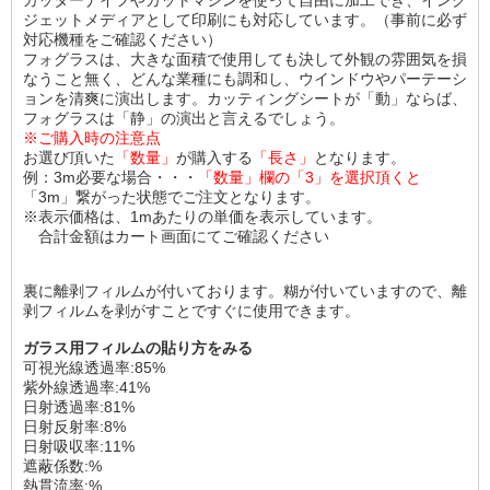
ジェットメディアとして印刷にも対応しています。（事前に必ず
対応機種をご確認ください）
フォグラスは、大きな面積で使用しても決して外観の雰囲気を損
なうこと無く、どんな業種にも調和し、ウインドウやパーテーシ
ョンを清爽に演出します。カッティングシートが「動」ならば、
フォグラスは「静」の演出と言えるでしょう。
※ご購入時の注意点
お選び頂いた
「数量」
が購入する
「長さ」
となります。
例：3m必要な場合・・・
「数量」欄の「3」を選択頂くと
「3m」繋がった状態でご注文となります。
※表示価格は、1mあたりの単価を表示しています。
合計金額はカート画面にてご確認ください
裏に離剥フィルムが付いております。糊が付いていますので、離
剥フィルムを剥がすことですぐに使用できます。
ガラス用フィルムの貼り方をみる
可視光線透過率:85%
紫外線透過率:41%
日射透過率:81%
日射反射率:8%
日射吸収率:11%
遮蔽係数:%
熱貫流率:%