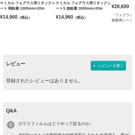
ケミカル フォグラス用リタックシ
ケミカル フォグラス用リタックシ
¥28,600
（
ート 弱粘着 1000mm×20m
ートS 強粘着 1000mm×20m
「フォグラス
¥14,960
¥14,960
（税込）
（税込）
装飾用シート
レビュー
レビューを書く
登録されたレビューはありません。
Q&A
ガラスフィルムはどうやって貼るのか。
水500ccあたり5滴前後の中性洗剤を入れた水溶液を、窓ガ