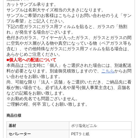
カットサンプル承ります。
サンプルは名刺大サイズ相当の大きさになります。
サンプルご希望のお客様はこちらよりお問い合わせのうえ「サン
プル希望」とご記入ください。
下記の窓ガラスにガラス用フィルムを貼ると、ガラスの「熱割
れ」が発生する場合がございます。
色付きのガラス、ワイヤーが入ったガラス、ガラスとガラスの間
に空気やガス層が入る物や真空になっている物（ペアガラス等も
含む）、その他特殊なガラスにガラス用フィルムを貼る場合は、
あらかじめご注意ください。
■個人宅への配送について
本商品はご注文時に「個人」をご選択された場合には、別途配送
料が必要となります。別途御見積致しますので、
こちら
からお問
い合わせをお願い致します。
尚、可能な限り「法人・店舗」をご選択いただき、ご納品先に看
板が無い場合でも、必ず法人名や屋号(個人事業主含む)、店舗名
などの記載をお願い致します。
※お勤め先名でも問題ございません。
ご理解の程、何卒 宜しくお願い致します。
商品仕様
基材
ポリ塩化ビニル
セパレーター
PETラミ紙