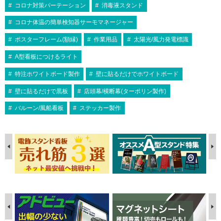
コロナ対策パーテーション
消毒液スタンド
コロナ体温の簡単検知器サーモマネージャー
ポスターフレーム(額縁)
作業用品
太陽光/風力発電標識
A型看板につけるライト
特注ホワイトボード製作
壁に貼るだけでホワイトボード
壁に貼るだけで黒板
店頭幕/横断幕(ターポリン製作)
バルーン/風船看板
ステッカー製作