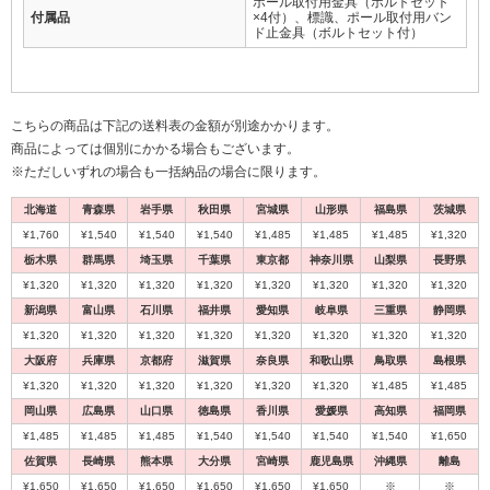
ポール取付用金具（ボルトセット
付属品
×4付）、標識、ポール取付用バン
ド止金具（ボルトセット付）
こちらの商品は下記の送料表の金額が別途かかります。
商品によっては個別にかかる場合もございます。
※ただしいずれの場合も一括納品の場合に限ります。
北海道
青森県
岩手県
秋田県
宮城県
山形県
福島県
茨城県
¥1,760
¥1,540
¥1,540
¥1,540
¥1,485
¥1,485
¥1,485
¥1,320
栃木県
群馬県
埼玉県
千葉県
東京都
神奈川県
山梨県
長野県
¥1,320
¥1,320
¥1,320
¥1,320
¥1,320
¥1,320
¥1,320
¥1,320
新潟県
富山県
石川県
福井県
愛知県
岐阜県
三重県
静岡県
¥1,320
¥1,320
¥1,320
¥1,320
¥1,320
¥1,320
¥1,320
¥1,320
大阪府
兵庫県
京都府
滋賀県
奈良県
和歌山県
鳥取県
島根県
¥1,320
¥1,320
¥1,320
¥1,320
¥1,320
¥1,320
¥1,485
¥1,485
岡山県
広島県
山口県
徳島県
香川県
愛媛県
高知県
福岡県
¥1,485
¥1,485
¥1,485
¥1,540
¥1,540
¥1,540
¥1,540
¥1,650
佐賀県
長崎県
熊本県
大分県
宮崎県
鹿児島県
沖縄県
離島
¥1,650
¥1,650
¥1,650
¥1,650
¥1,650
¥1,650
※
※