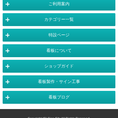
ご利用案内
カテゴリー一覧
店舗詳細情報
特設ページ
電飾スタンド看板
スタンド看板
看板について
スタンド看板：オプション
バナースタンド
電飾看板特設ページ
スタンド看板特設ページ
運営会社 :
株式会社トレード
バックパネル
袖（突出し）看板
〒454-0011 愛知県 名古屋市中川区山王4-5-10
ショップガイド
バナースタンド特設ページ
大型看板・突出看板特設ページ
看板の選び方
看板の種類
TEL:052-265-7603 FAX:052-350-2662
自立看板
フロアサイン／路面表示
ポスターフレーム特設ページ
LEDライトパネル特設ページ
お気軽にお問い合わせ下さい。
看板製作・サイン工事
看板設置のきまり
看板の用語集
壁面看板
LEDライトパネル
利用規約
ご利用ガイド
お問合せ
イーゼルスタンド特設ページ
ホワイトボード特設ページ
看板で集客
おもしろ看板
ポスターフレーム
イーゼル
看板ブログ
お支払い方法
送料・納期・配送
標準価格：¥88,000（税抜 ¥80,000）
獲得ポイント：660pt
販促・店舗用品特設ページ
バックパネル特設ページ
東京・看板製作
大阪・看板製作
お支払について
¥66,000
25% OFF
販売価格
（税抜 ¥60,000）
施工事例
スタッフ紹介
パネルスタンド
ホワイトボード
商品の返品・交換
注文の変更・取り消し
展示会アイテム特設ページ
カタログスタンド特設ページ
以下のお支払いが可能となります。
神奈川・看板製作
埼玉・看板製作
カラーサンプル
素材サンプル