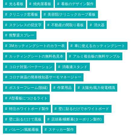
光る看板
焼肉屋看板
看板のデザイン製作
クリニック窓看板
美容院/クリニックカーブ看板
ステンレスの切文字
不動産の間取り看板
消火器
熊撃退スプレー
3Mカッティングシートのカラー表
車に使えるカッティングシート
カッティングシートの無料色見本
アルミ複合板の無料サンプル
コロナ対策パーテーション
消毒液スタンド
コロナ体温の簡単検知器サーモマネージャー
ポスターフレーム(額縁)
作業用品
太陽光/風力発電標識
A型看板につけるライト
特注ホワイトボード製作
壁に貼るだけでホワイトボード
壁に貼るだけで黒板
店頭幕/横断幕(ターポリン製作)
バルーン/風船看板
ステッカー製作