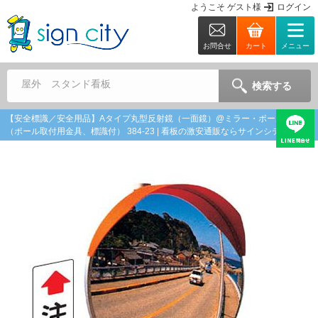
ようこそ
ゲスト
様
ログイン
お問合せ
カート
メニュー
屋外 スタンド看板
検索する
【安全標識／安全用品】Aタイプ丸型反射鏡（一面鏡）@ミラー・ポールセット
（ポール取付用金具、標識付） 384-23 | 看板の激安通販ならサインシティ