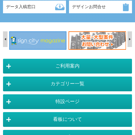
データ入稿窓口
デザインお問合せ
ご利用案内
カテゴリー一覧
店舗詳細情報
特設ページ
電飾スタンド看板
スタンド看板
看板について
スタンド看板：オプション
バナースタンド
電飾看板特設ページ
スタンド看板特設ページ
運営会社 :
株式会社トレード
バックパネル
袖（突出し）看板