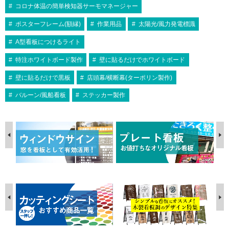
コロナ体温の簡単検知器サーモマネージャー
ポスターフレーム(額縁)
作業用品
太陽光/風力発電標識
A型看板につけるライト
特注ホワイトボード製作
壁に貼るだけでホワイトボード
壁に貼るだけで黒板
店頭幕/横断幕(ターポリン製作)
バルーン/風船看板
ステッカー製作