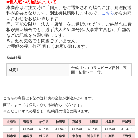
■個人宅への配送について
本商品はご注文時に「個人」をご選択された場合には、別途配送
料が必要となります。別途御見積致しますので、
こちら
からお問
い合わせをお願い致します。
尚、可能な限り「法人・店舗」をご選択いただき、ご納品先に看
板が無い場合でも、必ず法人名や屋号(個人事業主含む)、店舗名
などの記載をお願い致します。
※お勤め先名でも問題ございません。
ご理解の程、何卒 宜しくお願い致します。
商品仕様
合成ゴム（ガラスビーズ反射、裏
材質1
面・粘着シート付）
こちらの商品は下記の送料表の金額が別途かかります。
商品によっては個別にかかる場合もございます。
※ただしいずれの場合も一括納品の場合に限ります。
北海道
青森県
岩手県
秋田県
宮城県
山形県
福島県
茨城県
※
¥1,540
¥1,540
¥1,540
¥1,540
¥1,540
¥1,540
¥1,320
栃木県
群馬県
埼玉県
千葉県
東京都
神奈川県
山梨県
長野県