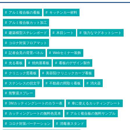
アルミ複合板の看板
キッチンカー材料
アルミ複合板カット加工
建築模型スチレンボード
木目シート
強力なマグネットシート
コロナ対策フロアマット
記者会見の背景パネル
Webセミナー装飾
光る看板
焼肉屋看板
看板のデザイン製作
クリニック窓看板
美容院/クリニックカーブ看板
ステンレスの切文字
不動産の間取り看板
消火器
熊撃退スプレー
3Mカッティングシートのカラー表
車に使えるカッティングシート
カッティングシートの無料色見本
アルミ複合板の無料サンプル
コロナ対策パーテーション
消毒液スタンド