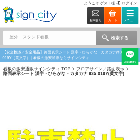
ようこそ
ゲスト
様
ログイン
お問合せ
カート
メニュー
屋外 スタンド看板
検索する
【安全標識／安全用品】路面表示シート 漢字・ひらがな・カタカナ@835-
019Y（黄文字） | 看板の激安通販ならサインシティ
看板の激安通販サインシティ TOP
フロアサイン／路面表示
路面表示シート 漢字・ひらがな・カタカナ 835-019Y(黄文字)