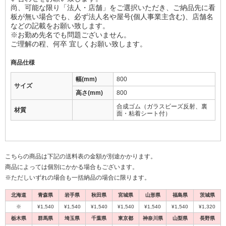
尚、可能な限り「法人・店舗」をご選択いただき、ご納品先に看
板が無い場合でも、必ず法人名や屋号(個人事業主含む)、店舗名
などの記載をお願い致します。
※お勤め先名でも問題ございません。
ご理解の程、何卒 宜しくお願い致します。
商品仕様
幅(mm)
800
サイズ
高さ(mm)
800
合成ゴム（ガラスビーズ反射、裏
材質
面・粘着シート付）
こちらの商品は下記の送料表の金額が別途かかります。
商品によっては個別にかかる場合もございます。
※ただしいずれの場合も一括納品の場合に限ります。
北海道
青森県
岩手県
秋田県
宮城県
山形県
福島県
茨城県
※
¥1,540
¥1,540
¥1,540
¥1,540
¥1,540
¥1,540
¥1,320
栃木県
群馬県
埼玉県
千葉県
東京都
神奈川県
山梨県
長野県