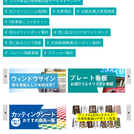
コロナ体温の簡単検知器サーモマネージャー
ポスターフレーム(額縁)
作業用品
太陽光/風力発電標識
A型看板につけるライト
特注ホワイトボード製作
壁に貼るだけでホワイトボード
壁に貼るだけで黒板
店頭幕/横断幕(ターポリン製作)
バルーン/風船看板
ステッカー製作