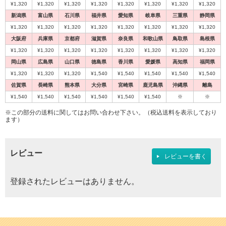
¥1,320
¥1,320
¥1,320
¥1,320
¥1,320
¥1,320
¥1,320
¥1,320
新潟県
富山県
石川県
福井県
愛知県
岐阜県
三重県
静岡県
¥1,320
¥1,320
¥1,320
¥1,320
¥1,320
¥1,320
¥1,320
¥1,320
大阪府
兵庫県
京都府
滋賀県
奈良県
和歌山県
鳥取県
島根県
¥1,320
¥1,320
¥1,320
¥1,320
¥1,320
¥1,320
¥1,320
¥1,320
岡山県
広島県
山口県
徳島県
香川県
愛媛県
高知県
福岡県
¥1,320
¥1,320
¥1,320
¥1,540
¥1,540
¥1,540
¥1,540
¥1,540
佐賀県
長崎県
熊本県
大分県
宮崎県
鹿児島県
沖縄県
離島
¥1,540
¥1,540
¥1,540
¥1,540
¥1,540
¥1,540
※
※
※この部分の送料に関してはお問い合わせ下さい。（税込送料を表示しており
ます）
レビュー
レビューを書く
登録されたレビューはありません。