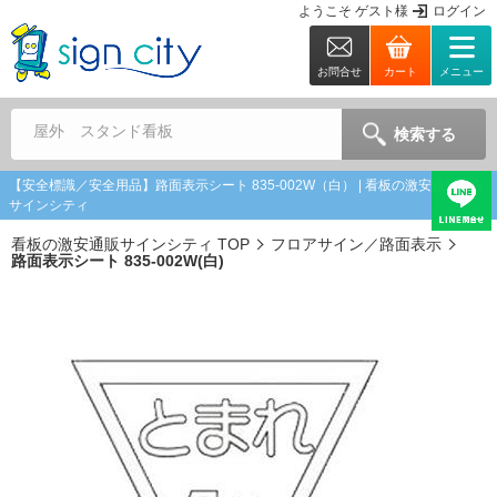
ようこそ
ゲスト
様
ログイン
お問合せ
カート
メニュー
屋外 スタンド看板
検索する
【安全標識／安全用品】路面表示シート 835-002W（白） | 看板の激安通販なら
サインシティ
看板の激安通販サインシティ TOP
フロアサイン／路面表示
路面表示シート 835-002W(白)