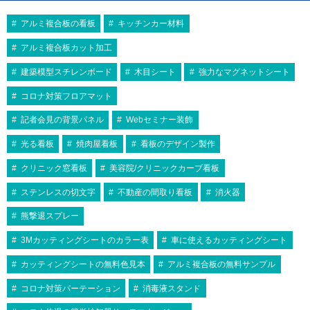
アルミ複合板の看板
キッチンカー材料
アルミ複合板カット加工
建築模型スチレンボード
木目シート
強力なマグネットシート
コロナ対策フロアマット
記者会見の背景パネル
Webセミナー装飾
光る看板
焼肉屋看板
看板のデザイン製作
クリニック窓看板
美容院/クリニックカーブ看板
ステンレスの切文字
不動産の間取り看板
消火器
熊撃退スプレー
3Mカッティングシートのカラー表
車に使えるカッティングシート
カッティングシートの無料色見本
アルミ複合板の無料サンプル
コロナ対策パーテーション
消毒液スタンド