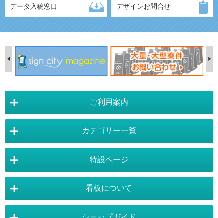
データ入稿窓口
デザインお問合せ
ご利用案内
カテゴリー一覧
店舗詳細情報
特設ページ
電飾スタンド看板
スタンド看板
看板について
スタンド看板：オプション
バナースタンド
電飾看板特設ページ
スタンド看板特設ページ
運営会社 :
株式会社トレード
バックパネル
袖（突出し）看板
〒454-0011 愛知県 名古屋市中川区山王4-5-10
ショップガイド
バナースタンド特設ページ
大型看板・突出看板特設ページ