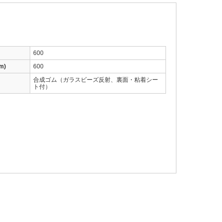
600
m)
600
合成ゴム（ガラスビーズ反射、裏面・粘着シー
ト付）