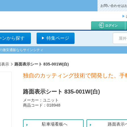
お問い合わせは
ログイン
ーンから探す
特集ページ
屋外
看板の激安通販ならサインシティ
面表示
路面表示シート 835-001W(白)
独自のカッティング技術で開発した、手
路面表示シート 835-001W(白)
メーカー：ユニット
商品コード：018948
駐車場看板へ
路面表示