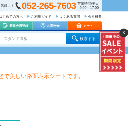
052-265-7603
営業時間/平日
お気軽に！
9:00～17:00
はじめての方へ
ご利用ガイド
よくある質問
会社概要
新規会員登録
お問合せ
カート
x
 スタンド看板
検索する
軽で美しい路面表示シートです。
へ