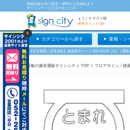
看板品揃えNo.1宣言！材料から完成品まで
サインシティにおまかせください！
ようこそ
ゲスト
様
保有ポイント
0
pt
x
カテゴリーから探す
業種・シ
【安全標識／安全用品】路面表示シート 835-001W（白） | 
看板の激安通販サインシティ TOP
フロアサイン／路