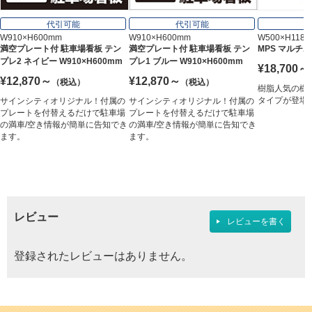
代引可能
代引可能
W910×H600mm
W910×H600mm
W500×H1180
満空プレート付 駐車場看板 テン
満空プレート付 駐車場看板 テン
MPS マルチ
プレ2 ネイビー W910×H600mm
プレ1 ブルー W910×H600mm
¥18,700～
¥12,870～
¥12,870～
（税込）
（税込）
樹脂人気の樹
タイプが登場
サインシティオリジナル！付属の
サインシティオリジナル！付属の
プレートを付替えるだけで駐車場
プレートを付替えるだけで駐車場
の満車/空き情報が簡単に告知でき
の満車/空き情報が簡単に告知でき
ます。
ます。
レビュー
レビューを書く
登録されたレビューはありません。