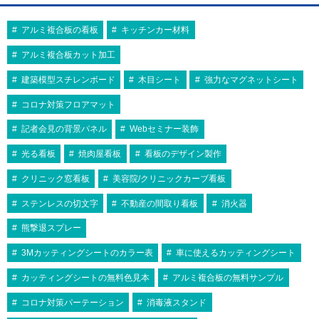
アルミ複合板の看板
キッチンカー材料
アルミ複合板カット加工
建築模型スチレンボード
木目シート
強力なマグネットシート
コロナ対策フロアマット
記者会見の背景パネル
Webセミナー装飾
光る看板
焼肉屋看板
看板のデザイン製作
クリニック窓看板
美容院/クリニックカーブ看板
ステンレスの切文字
不動産の間取り看板
消火器
熊撃退スプレー
3Mカッティングシートのカラー表
車に使えるカッティングシート
カッティングシートの無料色見本
アルミ複合板の無料サンプル
コロナ対策パーテーション
消毒液スタンド