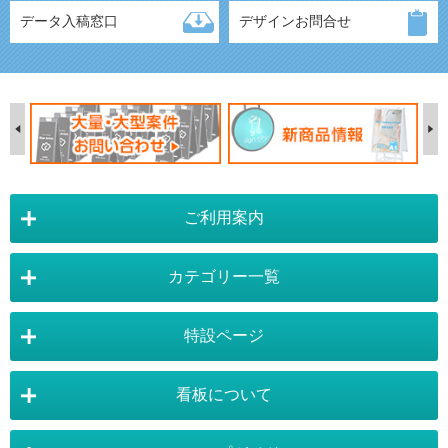
データ入稿窓口
デザインお問合せ
ご利用案内
カテゴリー一覧
店舗詳細情報
特設ページ
電飾スタンド看板
スタンド看板
看板について
スタンド看板：オプション
バナースタンド
電飾看板特設ページ
スタンド看板特設ページ
運営会社 :
株式会社トレード
バックパネル
袖（突出し）看板