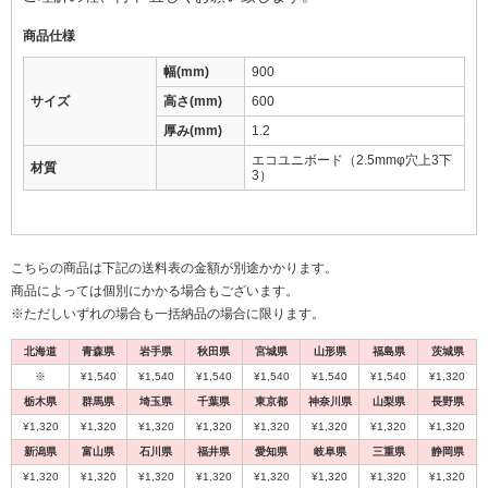
商品仕様
幅(mm)
900
サイズ
高さ(mm)
600
厚み(mm)
1.2
エコユニボード（2.5mmφ穴上3下
材質
3）
こちらの商品は下記の送料表の金額が別途かかります。
商品によっては個別にかかる場合もございます。
※ただしいずれの場合も一括納品の場合に限ります。
北海道
青森県
岩手県
秋田県
宮城県
山形県
福島県
茨城県
※
¥1,540
¥1,540
¥1,540
¥1,540
¥1,540
¥1,540
¥1,320
栃木県
群馬県
埼玉県
千葉県
東京都
神奈川県
山梨県
長野県
¥1,320
¥1,320
¥1,320
¥1,320
¥1,320
¥1,320
¥1,320
¥1,320
新潟県
富山県
石川県
福井県
愛知県
岐阜県
三重県
静岡県
¥1,320
¥1,320
¥1,320
¥1,320
¥1,320
¥1,320
¥1,320
¥1,320