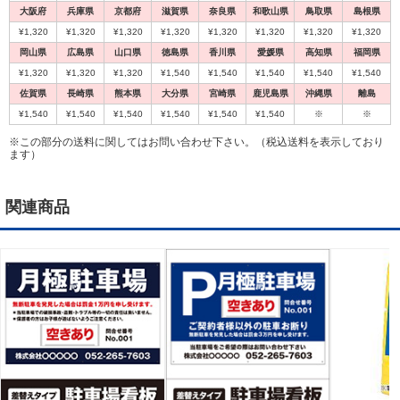
大阪府
兵庫県
京都府
滋賀県
奈良県
和歌山県
鳥取県
島根県
¥1,320
¥1,320
¥1,320
¥1,320
¥1,320
¥1,320
¥1,320
¥1,320
岡山県
広島県
山口県
徳島県
香川県
愛媛県
高知県
福岡県
¥1,320
¥1,320
¥1,320
¥1,540
¥1,540
¥1,540
¥1,540
¥1,540
佐賀県
長崎県
熊本県
大分県
宮崎県
鹿児島県
沖縄県
離島
¥1,540
¥1,540
¥1,540
¥1,540
¥1,540
¥1,540
※
※
※この部分の送料に関してはお問い合わせ下さい。（税込送料を表示しており
ます）
関連商品