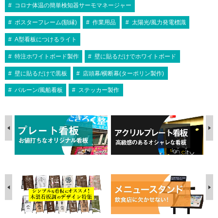
コロナ体温の簡単検知器サーモマネージャー
ポスターフレーム(額縁)
作業用品
太陽光/風力発電標識
A型看板につけるライト
特注ホワイトボード製作
壁に貼るだけでホワイトボード
壁に貼るだけで黒板
店頭幕/横断幕(ターポリン製作)
バルーン/風船看板
ステッカー製作