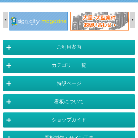
ご利用案内
カテゴリー一覧
店舗詳細情報
特設ページ
電飾スタンド看板
スタンド看板
看板について
スタンド看板：オプション
バナースタンド
電飾看板特設ページ
スタンド看板特設ページ
運営会社 :
株式会社トレード
バックパネル
袖（突出し）看板
〒454-0011 愛知県 名古屋市中川区山王4-5-10
ショップガイド
バナースタンド特設ページ
大型看板・突出看板特設ページ
看板の選び方
看板の種類
TEL:052-265-7603 FAX:052-350-2662
自立看板
フロアサイン／路面表示
ポスターフレーム特設ページ
LEDライトパネル特設ページ
お気軽にお問い合わせ下さい。
看板製作・サイン工事