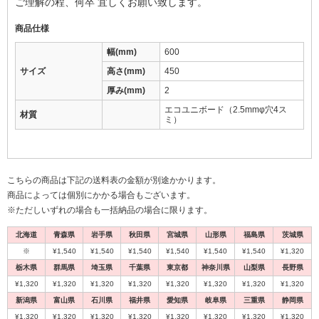
ご理解の程、何卒 宜しくお願い致します。
商品仕様
幅(mm)
600
サイズ
高さ(mm)
450
厚み(mm)
2
エコユニボード（2.5mmφ穴4ス
材質
ミ）
こちらの商品は下記の送料表の金額が別途かかります。
商品によっては個別にかかる場合もございます。
※ただしいずれの場合も一括納品の場合に限ります。
北海道
青森県
岩手県
秋田県
宮城県
山形県
福島県
茨城県
※
¥1,540
¥1,540
¥1,540
¥1,540
¥1,540
¥1,540
¥1,320
栃木県
群馬県
埼玉県
千葉県
東京都
神奈川県
山梨県
長野県
¥1,320
¥1,320
¥1,320
¥1,320
¥1,320
¥1,320
¥1,320
¥1,320
新潟県
富山県
石川県
福井県
愛知県
岐阜県
三重県
静岡県
¥1,320
¥1,320
¥1,320
¥1,320
¥1,320
¥1,320
¥1,320
¥1,320