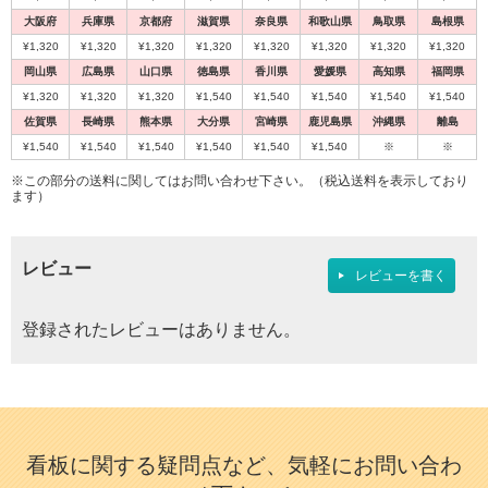
大阪府
兵庫県
京都府
滋賀県
奈良県
和歌山県
鳥取県
島根県
¥1,320
¥1,320
¥1,320
¥1,320
¥1,320
¥1,320
¥1,320
¥1,320
岡山県
広島県
山口県
徳島県
香川県
愛媛県
高知県
福岡県
¥1,320
¥1,320
¥1,320
¥1,540
¥1,540
¥1,540
¥1,540
¥1,540
佐賀県
長崎県
熊本県
大分県
宮崎県
鹿児島県
沖縄県
離島
¥1,540
¥1,540
¥1,540
¥1,540
¥1,540
¥1,540
※
※
※この部分の送料に関してはお問い合わせ下さい。（税込送料を表示しており
ます）
レビュー
レビューを書く
登録されたレビューはありません。
看板に関する疑問点など、気軽にお問い合わ