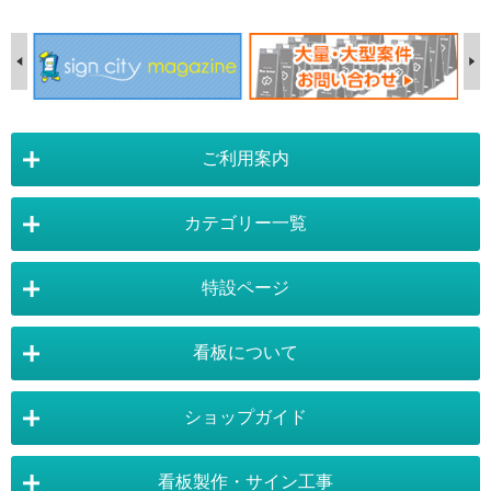
ご利用案内
カテゴリー一覧
店舗詳細情報
特設ページ
電飾スタンド看板
スタンド看板
看板について
スタンド看板：オプション
バナースタンド
電飾看板特設ページ
スタンド看板特設ページ
運営会社 :
株式会社トレード
バックパネル
袖（突出し）看板
〒454-0011 愛知県 名古屋市中川区山王4-5-10
ショップガイド
バナースタンド特設ページ
大型看板・突出看板特設ページ
看板の選び方
看板の種類
TEL:052-265-7603 FAX:052-350-2662
自立看板
フロアサイン／路面表示
ポスターフレーム特設ページ
LEDライトパネル特設ページ
お気軽にお問い合わせ下さい。
看板製作・サイン工事
看板設置のきまり
看板の用語集