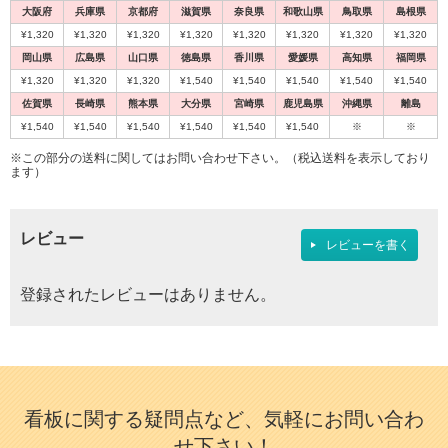
大阪府
兵庫県
京都府
滋賀県
奈良県
和歌山県
鳥取県
島根県
¥1,320
¥1,320
¥1,320
¥1,320
¥1,320
¥1,320
¥1,320
¥1,320
岡山県
広島県
山口県
徳島県
香川県
愛媛県
高知県
福岡県
¥1,320
¥1,320
¥1,320
¥1,540
¥1,540
¥1,540
¥1,540
¥1,540
佐賀県
長崎県
熊本県
大分県
宮崎県
鹿児島県
沖縄県
離島
¥1,540
¥1,540
¥1,540
¥1,540
¥1,540
¥1,540
※
※
※この部分の送料に関してはお問い合わせ下さい。（税込送料を表示しており
ます）
レビュー
レビューを書く
登録されたレビューはありません。
看板に関する疑問点など、気軽にお問い合わ
せ下さい！