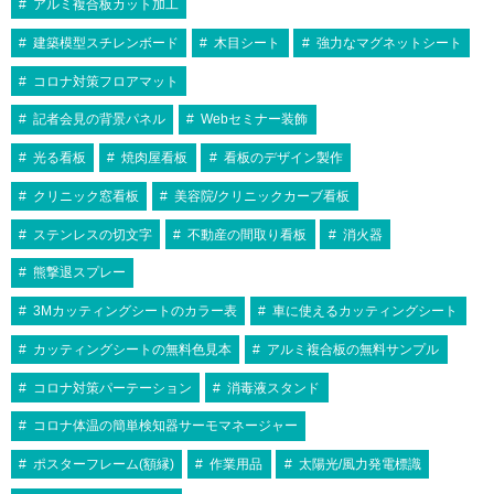
アルミ複合板カット加工
建築模型スチレンボード
木目シート
強力なマグネットシート
コロナ対策フロアマット
記者会見の背景パネル
Webセミナー装飾
光る看板
焼肉屋看板
看板のデザイン製作
クリニック窓看板
美容院/クリニックカーブ看板
ステンレスの切文字
不動産の間取り看板
消火器
熊撃退スプレー
3Mカッティングシートのカラー表
車に使えるカッティングシート
カッティングシートの無料色見本
アルミ複合板の無料サンプル
コロナ対策パーテーション
消毒液スタンド
コロナ体温の簡単検知器サーモマネージャー
ポスターフレーム(額縁)
作業用品
太陽光/風力発電標識