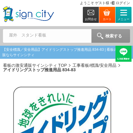
ようこそ
ゲスト
様
ログイン
お問合せ
カート
メニュー
屋外 スタンド看板
検索する
【安全標識／安全用品】アイドリングストップ推進用品 834-83 | 看板の激安通
販ならサインシティ
看板の激安通販サインシティ TOP
工事看板/標識/安全用品
アイドリングストップ推進用品 834-83