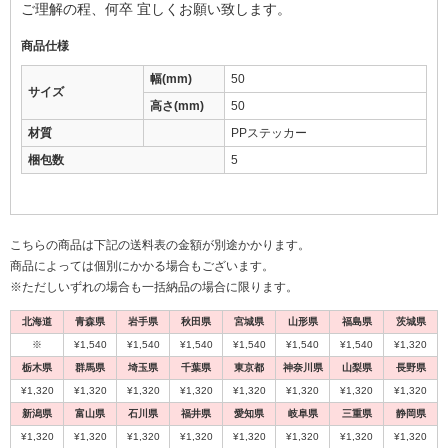
ご理解の程、何卒 宜しくお願い致します。
商品仕様
幅(mm)
50
サイズ
高さ(mm)
50
材質
PPステッカー
梱包数
5
こちらの商品は下記の送料表の金額が別途かかります。
商品によっては個別にかかる場合もございます。
※ただしいずれの場合も一括納品の場合に限ります。
北海道
青森県
岩手県
秋田県
宮城県
山形県
福島県
茨城県
※
¥1,540
¥1,540
¥1,540
¥1,540
¥1,540
¥1,540
¥1,320
栃木県
群馬県
埼玉県
千葉県
東京都
神奈川県
山梨県
長野県
¥1,320
¥1,320
¥1,320
¥1,320
¥1,320
¥1,320
¥1,320
¥1,320
新潟県
富山県
石川県
福井県
愛知県
岐阜県
三重県
静岡県
¥1,320
¥1,320
¥1,320
¥1,320
¥1,320
¥1,320
¥1,320
¥1,320