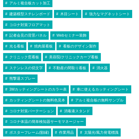
アルミ複合板カット加工
建築模型スチレンボード
木目シート
強力なマグネットシート
コロナ対策フロアマット
記者会見の背景パネル
Webセミナー装飾
光る看板
焼肉屋看板
看板のデザイン製作
クリニック窓看板
美容院/クリニックカーブ看板
ステンレスの切文字
不動産の間取り看板
消火器
熊撃退スプレー
3Mカッティングシートのカラー表
車に使えるカッティングシート
カッティングシートの無料色見本
アルミ複合板の無料サンプル
コロナ対策パーテーション
消毒液スタンド
コロナ体温の簡単検知器サーモマネージャー
ポスターフレーム(額縁)
作業用品
太陽光/風力発電標識