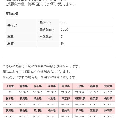
ご理解の程、何卒 宜しくお願い致します。
商品仕様
幅(mm)
555
サイズ
高さ(mm)
1600
重量
本体(kg)
7
材質
鉄
こちらの商品は下記の送料表の金額が別途かかります。
商品によっては個別にかかる場合もございます。
※ただしいずれの場合も一括納品の場合に限ります。
北海道
青森県
岩手県
秋田県
宮城県
山形県
福島県
茨城県
※
¥1,540
¥1,540
¥1,540
¥1,540
¥1,540
¥1,540
¥1,320
栃木県
群馬県
埼玉県
千葉県
東京都
神奈川県
山梨県
長野県
¥1,320
¥1,320
¥1,320
¥1,320
¥1,320
¥1,320
¥1,320
¥1,320
新潟県
富山県
石川県
福井県
愛知県
岐阜県
三重県
静岡県
¥1,320
¥1,320
¥1,320
¥1,320
¥1,320
¥1,320
¥1,320
¥1,320