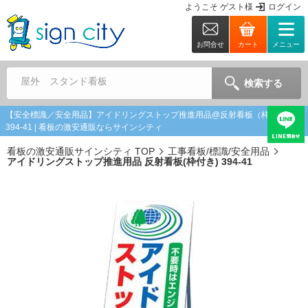
ようこそ
ゲスト
様
ログイン
お問合せ
カート
メニュー
屋外 スタンド看板
検索する
【安全標識／安全用品】アイドリングストップ推進用品@反射看板（枠付き）
394-41 | 看板の激安通販ならサインシティ
看板の激安通販サインシティ TOP
工事看板/標識/安全用品
アイドリングストップ推進用品 反射看板(枠付き) 394-41