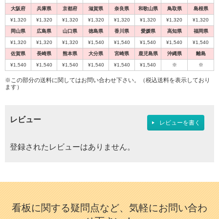
大阪府
兵庫県
京都府
滋賀県
奈良県
和歌山県
鳥取県
島根県
¥1,320
¥1,320
¥1,320
¥1,320
¥1,320
¥1,320
¥1,320
¥1,320
岡山県
広島県
山口県
徳島県
香川県
愛媛県
高知県
福岡県
¥1,320
¥1,320
¥1,320
¥1,540
¥1,540
¥1,540
¥1,540
¥1,540
佐賀県
長崎県
熊本県
大分県
宮崎県
鹿児島県
沖縄県
離島
¥1,540
¥1,540
¥1,540
¥1,540
¥1,540
¥1,540
※
※
※この部分の送料に関してはお問い合わせ下さい。（税込送料を表示しており
ます）
レビュー
レビューを書く
登録されたレビューはありません。
看板に関する疑問点など、気軽にお問い合わ