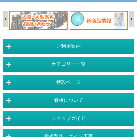
ご利用案内
カテゴリー一覧
店舗詳細情報
特設ページ
電飾スタンド看板
スタンド看板
看板について
スタンド看板：オプション
バナースタンド
電飾看板特設ページ
スタンド看板特設ページ
運営会社 :
株式会社トレード
バックパネル
袖（突出し）看板
〒454-0011 愛知県 名古屋市中川区山王4-5-10
ショップガイド
バナースタンド特設ページ
大型看板・突出看板特設ページ
看板の選び方
看板の種類
TEL:052-265-7603 FAX:052-350-2662
自立看板
フロアサイン／路面表示
ポスターフレーム特設ページ
LEDライトパネル特設ページ
お気軽にお問い合わせ下さい。
看板製作・サイン工事
看板設置のきまり
看板の用語集