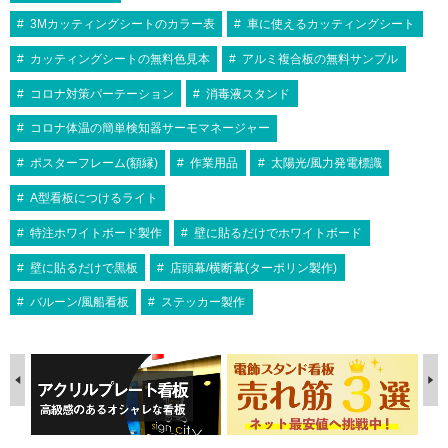
3Mカッティングシートのカラー表
車に使えるカッティングシート
カッティングシートの無料色見本
アルミ複合板の無料サンプル
コロナ対策パーテーション
消毒液スタンド
コロナ体温の簡単検知器サーモマネージャー
ポスターフレーム(額縁)
作業用品
太陽光/風力発電標識
A型看板につけるライト
特注ホワイトボード製作
壁に貼るだけでホワイトボード
壁に貼るだけで黒板
店頭幕/横断幕(ターポリン製作)
バルーン/風船看板
ステッカー製作