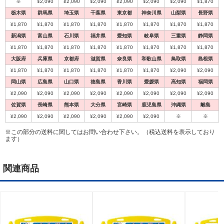
※
¥2,090
¥2,090
¥2,090
¥2,090
¥2,090
¥2,090
¥1,870
栃木県
群馬県
埼玉県
千葉県
東京都
神奈川県
山梨県
長野県
¥1,870
¥1,870
¥1,870
¥1,870
¥1,870
¥1,870
¥1,870
¥1,870
新潟県
富山県
石川県
福井県
愛知県
岐阜県
三重県
静岡県
¥1,870
¥1,870
¥1,870
¥1,870
¥1,870
¥1,870
¥1,870
¥1,870
大阪府
兵庫県
京都府
滋賀県
奈良県
和歌山県
鳥取県
島根県
¥1,870
¥1,870
¥1,870
¥1,870
¥1,870
¥1,870
¥2,090
¥2,090
岡山県
広島県
山口県
徳島県
香川県
愛媛県
高知県
福岡県
¥2,090
¥2,090
¥2,090
¥2,090
¥2,090
¥2,090
¥2,090
¥2,090
佐賀県
長崎県
熊本県
大分県
宮崎県
鹿児島県
沖縄県
離島
¥2,090
¥2,090
¥2,090
¥2,090
¥2,090
¥2,090
※
※
※この部分の送料に関してはお問い合わせ下さい。（税込送料を表示しており
ます）
関連商品