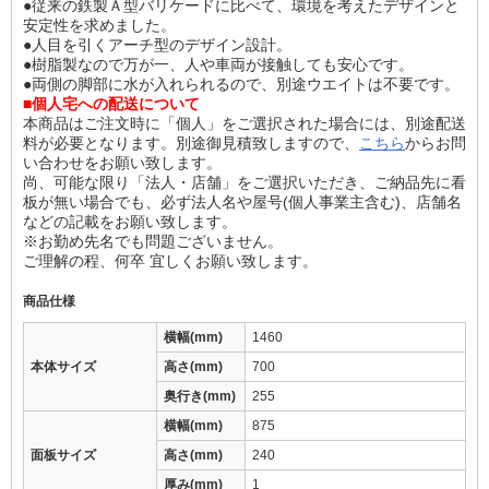
●従来の鉄製Ａ型バリケードに比べて、環境を考えたデザインと
安定性を求めました。
●人目を引くアーチ型のデザイン設計。
●樹脂製なので万が一、人や車両が接触しても安心です。
●両側の脚部に水が入れられるので、別途ウエイトは不要です。
■個人宅への配送について
本商品はご注文時に「個人」をご選択された場合には、別途配送
料が必要となります。別途御見積致しますので、
こちら
からお問
い合わせをお願い致します。
尚、可能な限り「法人・店舗」をご選択いただき、ご納品先に看
板が無い場合でも、必ず法人名や屋号(個人事業主含む)、店舗名
などの記載をお願い致します。
※お勤め先名でも問題ございません。
ご理解の程、何卒 宜しくお願い致します。
商品仕様
横幅(mm)
1460
本体サイズ
高さ(mm)
700
奥行き(mm)
255
横幅(mm)
875
面板サイズ
高さ(mm)
240
厚み(mm)
1