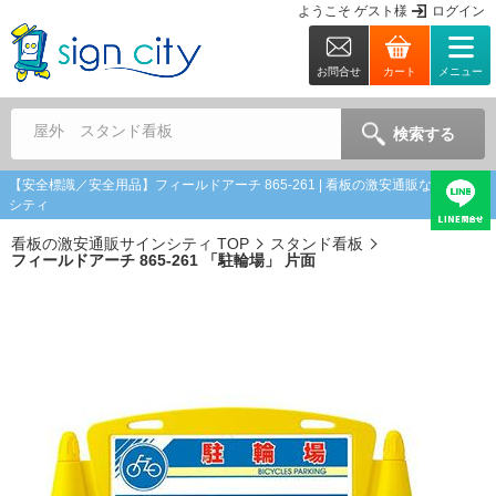
ようこそ
ゲスト
様
ログイン
お問合せ
カート
メニュー
屋外 スタンド看板
検索する
【安全標識／安全用品】フィールドアーチ 865-261 | 看板の激安通販ならサイン
シティ
看板の激安通販サインシティ TOP
スタンド看板
フィールドアーチ 865-261 「駐輪場」 片面