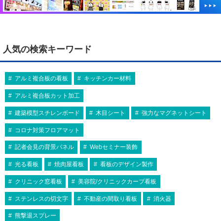
人気の検索キーワード
アルミ複合板の看板
キッチンカー材料
アルミ複合板カット加工
建築模型スチレンボード
木目シート
強力なマグネットシート
コロナ対策フロアマット
記者会見の背景パネル
Webセミナー装飾
光る看板
焼肉屋看板
看板のデザイン製作
クリニック窓看板
美容院/クリニックカーブ看板
ステンレスの切文字
不動産の間取り看板
消火器
熊撃退スプレー