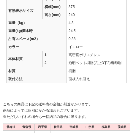
横幅(mm)
875
有効表示サイズ
高さ(mm)
240
重量（kg）
4.8
重量(kg)満水時
24.5
占有スペース(m2）
0.38
カラー
イエロー
1
高密度ポリエチレン
本体材質
2
透明ペット樹脂(穴上3下3)裏印刷
材質
樹脂
取付方法
面板入れ替え
こちらの商品は下記の送料表の金額が別途かかります。
商品によっては個別にかかる場合もございます。
※ただしいずれの場合も一括納品の場合に限ります。
北海道
青森県
岩手県
秋田県
宮城県
山形県
福島県
茨城県