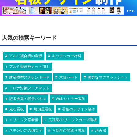
人気の検索キーワード
アルミ複合板の看板
キッチンカー材料
アルミ複合板カット加工
建築模型スチレンボード
木目シート
強力なマグネットシート
コロナ対策フロアマット
記者会見の背景パネル
Webセミナー装飾
光る看板
焼肉屋看板
看板のデザイン製作
クリニック窓看板
美容院/クリニックカーブ看板
ステンレスの切文字
不動産の間取り看板
消火器