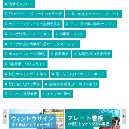
熊撃退スプレー
3Mカッティングシートのカラー表
車に使えるカッティングシート
カッティングシートの無料色見本
アルミ複合板の無料サンプル
コロナ対策パーテーション
消毒液スタンド
コロナ体温の簡単検知器サーモマネージャー
ポスターフレーム(額縁)
作業用品
太陽光/風力発電標識
A型看板につけるライト
特注ホワイトボード製作
壁に貼るだけでホワイトボード
壁に貼るだけで黒板
店頭幕/横断幕(ターポリン製作)
バルーン/風船看板
ステッカー製作