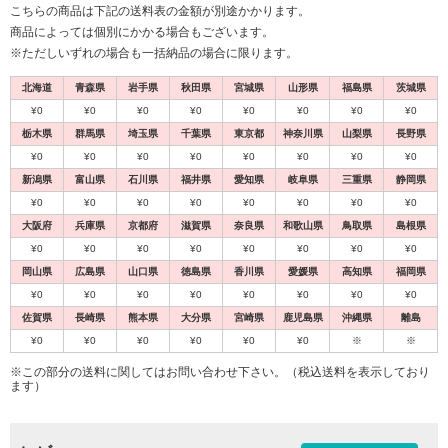
こちらの商品は下記の送料表の金額が別途かかります。
商品によっては個別にかかる場合もございます。
※ただしいずれの場合も一括納品の場合に限ります。
北海道
青森県
岩手県
秋田県
宮城県
山形県
福島県
茨城県
¥0
¥0
¥0
¥0
¥0
¥0
¥0
¥0
栃木県
群馬県
埼玉県
千葉県
東京都
神奈川県
山梨県
長野県
¥0
¥0
¥0
¥0
¥0
¥0
¥0
¥0
新潟県
富山県
石川県
福井県
愛知県
岐阜県
三重県
静岡県
¥0
¥0
¥0
¥0
¥0
¥0
¥0
¥0
大阪府
兵庫県
京都府
滋賀県
奈良県
和歌山県
鳥取県
島根県
¥0
¥0
¥0
¥0
¥0
¥0
¥0
¥0
岡山県
広島県
山口県
徳島県
香川県
愛媛県
高知県
福岡県
¥0
¥0
¥0
¥0
¥0
¥0
¥0
¥0
佐賀県
長崎県
熊本県
大分県
宮崎県
鹿児島県
沖縄県
離島
¥0
¥0
¥0
¥0
¥0
¥0
※
※
※この部分の送料に関してはお問い合わせ下さい。（税込送料を表示しており
ます）