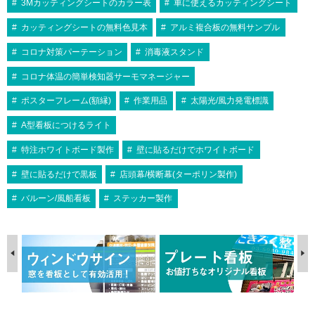
3Mカッティングシートのカラー表
車に使えるカッティングシート
カッティングシートの無料色見本
アルミ複合板の無料サンプル
コロナ対策パーテーション
消毒液スタンド
コロナ体温の簡単検知器サーモマネージャー
ポスターフレーム(額縁)
作業用品
太陽光/風力発電標識
A型看板につけるライト
特注ホワイトボード製作
壁に貼るだけでホワイトボード
壁に貼るだけで黒板
店頭幕/横断幕(ターポリン製作)
バルーン/風船看板
ステッカー製作