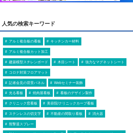
人気の検索キーワード
アルミ複合板の看板
キッチンカー材料
アルミ複合板カット加工
建築模型スチレンボード
木目シート
強力なマグネットシート
コロナ対策フロアマット
記者会見の背景パネル
Webセミナー装飾
光る看板
焼肉屋看板
看板のデザイン製作
クリニック窓看板
美容院/クリニックカーブ看板
ステンレスの切文字
不動産の間取り看板
消火器
熊撃退スプレー