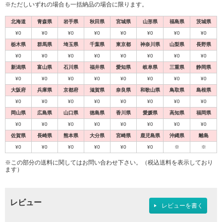
※ただしいずれの場合も一括納品の場合に限ります。
北海道
青森県
岩手県
秋田県
宮城県
山形県
福島県
茨城県
¥0
¥0
¥0
¥0
¥0
¥0
¥0
¥0
栃木県
群馬県
埼玉県
千葉県
東京都
神奈川県
山梨県
長野県
¥0
¥0
¥0
¥0
¥0
¥0
¥0
¥0
新潟県
富山県
石川県
福井県
愛知県
岐阜県
三重県
静岡県
¥0
¥0
¥0
¥0
¥0
¥0
¥0
¥0
大阪府
兵庫県
京都府
滋賀県
奈良県
和歌山県
鳥取県
島根県
¥0
¥0
¥0
¥0
¥0
¥0
¥0
¥0
岡山県
広島県
山口県
徳島県
香川県
愛媛県
高知県
福岡県
¥0
¥0
¥0
¥0
¥0
¥0
¥0
¥0
佐賀県
長崎県
熊本県
大分県
宮崎県
鹿児島県
沖縄県
離島
¥0
¥0
¥0
¥0
¥0
¥0
※
※
※この部分の送料に関してはお問い合わせ下さい。（税込送料を表示しており
ます）
レビュー
レビューを書く