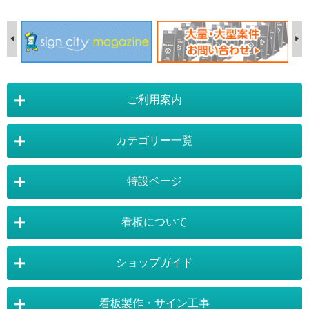
ご利用案内
カテゴリー一覧
店舗詳細情報
特設ページ
電飾スタンド看板
スタンド看板
看板について
スタンド看板：オプション
バナースタンド
電飾看板特設ページ
スタンド看板特設ページ
運営会社 :
株式会社トレード
バックパネル
袖（突出し）看板
〒454-0011 愛知県 名古屋市中川区山王4-5-10
ショップガイド
バナースタンド特設ページ
大型看板・突出看板特設ページ
看板の選び方
看板の種類
TEL:052-265-7603 FAX:052-350-2662
自立看板
フロアサイン／路面表示
ポスターフレーム特設ページ
LEDライトパネル特設ページ
お気軽にお問い合わせ下さい。
看板製作・サイン工事
看板設置のきまり
看板の用語集