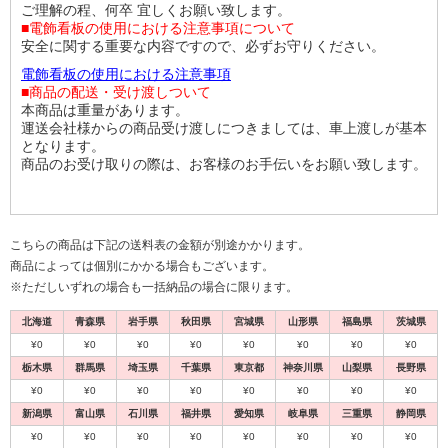
ご理解の程、何卒 宜しくお願い致します。
■電飾看板の使用における注意事項について
安全に関する重要な内容ですので、必ずお守りください。
電飾看板の使用における注意事項
■商品の配送・受け渡しついて
本商品は重量があります。
運送会社様からの商品受け渡しにつきましては、車上渡しが基本
となります。
商品のお受け取りの際は、お客様のお手伝いをお願い致します。
こちらの商品は下記の送料表の金額が別途かかります。
商品によっては個別にかかる場合もございます。
※ただしいずれの場合も一括納品の場合に限ります。
北海道
青森県
岩手県
秋田県
宮城県
山形県
福島県
茨城県
¥0
¥0
¥0
¥0
¥0
¥0
¥0
¥0
栃木県
群馬県
埼玉県
千葉県
東京都
神奈川県
山梨県
長野県
¥0
¥0
¥0
¥0
¥0
¥0
¥0
¥0
新潟県
富山県
石川県
福井県
愛知県
岐阜県
三重県
静岡県
¥0
¥0
¥0
¥0
¥0
¥0
¥0
¥0