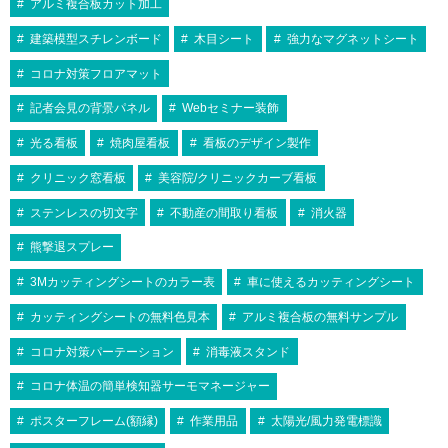
アルミ複合板カット加工
建築模型スチレンボード
木目シート
強力なマグネットシート
コロナ対策フロアマット
記者会見の背景パネル
Webセミナー装飾
光る看板
焼肉屋看板
看板のデザイン製作
クリニック窓看板
美容院/クリニックカーブ看板
ステンレスの切文字
不動産の間取り看板
消火器
熊撃退スプレー
3Mカッティングシートのカラー表
車に使えるカッティングシート
カッティングシートの無料色見本
アルミ複合板の無料サンプル
コロナ対策パーテーション
消毒液スタンド
コロナ体温の簡単検知器サーモマネージャー
ポスターフレーム(額縁)
作業用品
太陽光/風力発電標識