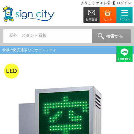
ようこそ
ゲスト
様
ログイン
お問合せ
カート
メニュー
屋外 スタンド看板
検索する
看板の激安通販ならサインシティ