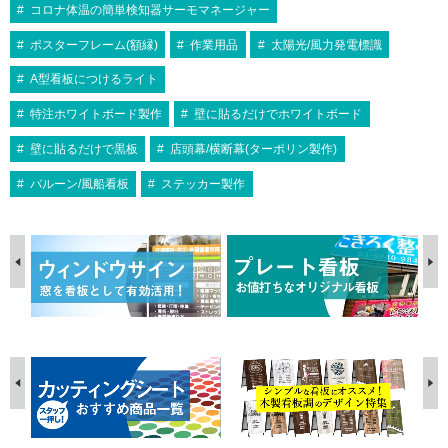
コロナ体温の簡単検知器サーモマネージャー
ポスターフレーム(額縁)
作業用品
太陽光/風力発電標識
A型看板につけるライト
特注ホワイトボード製作
壁に貼るだけでホワイトボード
壁に貼るだけで黒板
店頭幕/横断幕(ターポリン製作)
バルーン/風船看板
ステッカー製作