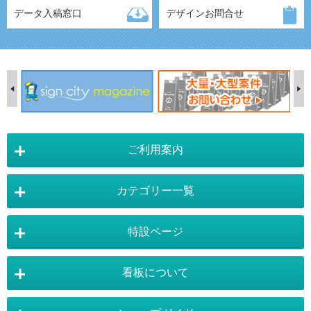
データ入稿窓口
デザインお問合せ
ご利用案内
カテゴリー一覧
店舗詳細情報
特設ページ
電飾スタンド看板
スタンド看板
看板について
スタンド看板：オプション
バナースタンド
電飾看板特設ページ
スタンド看板特設ページ
運営会社 :
株式会社トレード
バックパネル
袖（突出し）看板