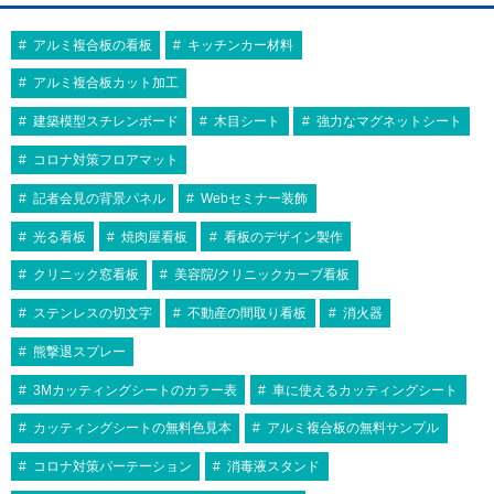
アルミ複合板の看板
キッチンカー材料
アルミ複合板カット加工
建築模型スチレンボード
木目シート
強力なマグネットシート
コロナ対策フロアマット
記者会見の背景パネル
Webセミナー装飾
光る看板
焼肉屋看板
看板のデザイン製作
クリニック窓看板
美容院/クリニックカーブ看板
ステンレスの切文字
不動産の間取り看板
消火器
熊撃退スプレー
3Mカッティングシートのカラー表
車に使えるカッティングシート
カッティングシートの無料色見本
アルミ複合板の無料サンプル
コロナ対策パーテーション
消毒液スタンド