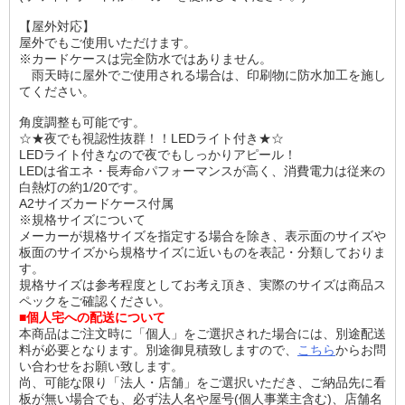
【屋外対応】
屋外でもご使用いただけます。
※カードケースは完全防水ではありません。
雨天時に屋外でご使用される場合は、印刷物に防水加工を施し
てください。
角度調整も可能です。
☆★夜でも視認性抜群！！LEDライト付き★☆
LEDライト付きなので夜でもしっかりアピール！
LEDは省エネ・長寿命パフォーマンスが高く、消費電力は従来の
白熱灯の約1/20です。
A2サイズカードケース付属
※規格サイズについて
メーカーが規格サイズを指定する場合を除き、表示面のサイズや
板面のサイズから規格サイズに近いものを表記・分類しておりま
す。
規格サイズは参考程度としてお考え頂き、実際のサイズは商品ス
ペックをご確認ください。
■個人宅への配送について
本商品はご注文時に「個人」をご選択された場合には、別途配送
料が必要となります。別途御見積致しますので、
こちら
からお問
い合わせをお願い致します。
尚、可能な限り「法人・店舗」をご選択いただき、ご納品先に看
板が無い場合でも、必ず法人名や屋号(個人事業主含む)、店舗名