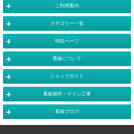
ご利用案内
カテゴリー一覧
店舗詳細情報
特設ページ
電飾スタンド看板
スタンド看板
看板について
スタンド看板：オプション
バナースタンド
電飾看板特設ページ
スタンド看板特設ページ
運営会社 :
株式会社トレード
バックパネル
袖（突出し）看板
〒454-0011 愛知県 名古屋市中川区山王4-5-10
ショップガイド
バナースタンド特設ページ
大型看板・突出看板特設ページ
看板の選び方
看板の種類
TEL:052-265-7603 FAX:052-350-2662
自立看板
フロアサイン／路面表示
ポスターフレーム特設ページ
LEDライトパネル特設ページ
お気軽にお問い合わせ下さい。
看板製作・サイン工事
看板設置のきまり
看板の用語集
壁面看板
LEDライトパネル
利用規約
ご利用ガイド
お問合せ
イーゼルスタンド特設ページ
ホワイトボード特設ページ
看板で集客
おもしろ看板
ポスターフレーム
イーゼル
看板ブログ
お支払い方法
送料・納期・配送
販促・店舗用品特設ページ
バックパネル特設ページ
東京・看板製作
大阪・看板製作
お支払について
¥41,800
獲得ポイント：418pt
販売価格
（税抜 ¥38,000）
施工事例
スタッフ紹介
パネルスタンド
ホワイトボード
商品の返品・交換
注文の変更・取り消し
展示会アイテム特設ページ
カタログスタンド特設ページ
以下のお支払いが可能となります。
神奈川・看板製作
埼玉・看板製作
カラーサンプル
素材サンプル