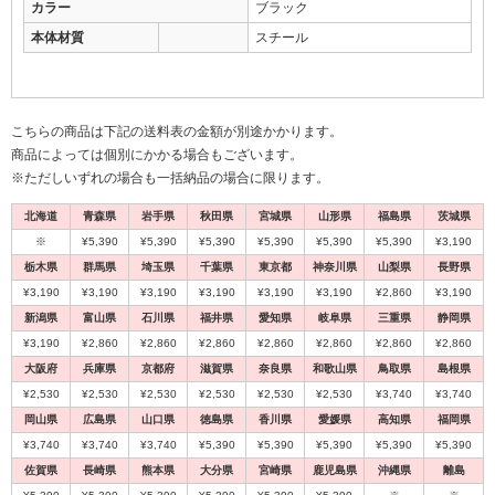
カラー
ブラック
本体材質
スチール
こちらの商品は下記の送料表の金額が別途かかります。
商品によっては個別にかかる場合もございます。
※ただしいずれの場合も一括納品の場合に限ります。
北海道
青森県
岩手県
秋田県
宮城県
山形県
福島県
茨城県
※
¥5,390
¥5,390
¥5,390
¥5,390
¥5,390
¥5,390
¥3,190
栃木県
群馬県
埼玉県
千葉県
東京都
神奈川県
山梨県
長野県
¥3,190
¥3,190
¥3,190
¥3,190
¥3,190
¥3,190
¥2,860
¥3,190
新潟県
富山県
石川県
福井県
愛知県
岐阜県
三重県
静岡県
¥3,190
¥2,860
¥2,860
¥2,860
¥2,860
¥2,860
¥2,860
¥2,860
大阪府
兵庫県
京都府
滋賀県
奈良県
和歌山県
鳥取県
島根県
¥2,530
¥2,530
¥2,530
¥2,530
¥2,530
¥2,530
¥3,740
¥3,740
岡山県
広島県
山口県
徳島県
香川県
愛媛県
高知県
福岡県
¥3,740
¥3,740
¥3,740
¥5,390
¥5,390
¥5,390
¥5,390
¥5,390
佐賀県
長崎県
熊本県
大分県
宮崎県
鹿児島県
沖縄県
離島