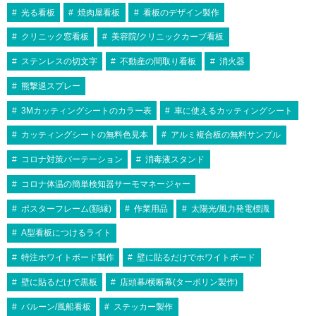
光る看板
焼肉屋看板
看板のデザイン製作
クリニック窓看板
美容院/クリニックカーブ看板
ステンレスの切文字
不動産の間取り看板
消火器
熊撃退スプレー
3Mカッティングシートのカラー表
車に使えるカッティングシート
カッティングシートの無料色見本
アルミ複合板の無料サンプル
コロナ対策パーテーション
消毒液スタンド
コロナ体温の簡単検知器サーモマネージャー
ポスターフレーム(額縁)
作業用品
太陽光/風力発電標識
A型看板につけるライト
特注ホワイトボード製作
壁に貼るだけでホワイトボード
壁に貼るだけで黒板
店頭幕/横断幕(ターポリン製作)
バルーン/風船看板
ステッカー製作