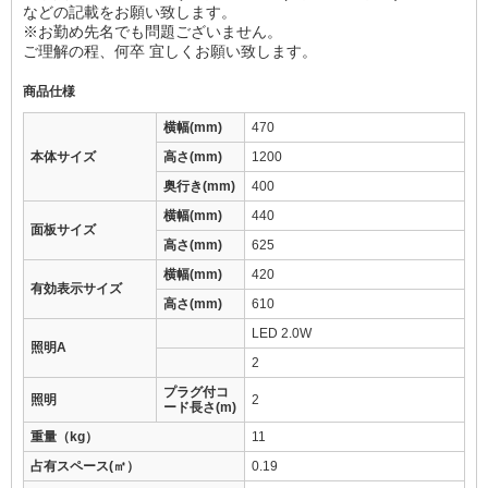
などの記載をお願い致します。
※お勤め先名でも問題ございません。
ご理解の程、何卒 宜しくお願い致します。
商品仕様
横幅(mm)
470
本体サイズ
高さ(mm)
1200
奥行き(mm)
400
横幅(mm)
440
面板サイズ
高さ(mm)
625
横幅(mm)
420
有効表示サイズ
高さ(mm)
610
LED 2.0W
照明A
2
プラグ付コ
照明
2
ード長さ(m)
重量（kg）
11
占有スペース(㎡）
0.19