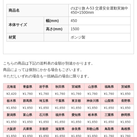
のぼり旗 A-53 交通安全運動実施中
商品名
450×1500mm
幅(mm)
450
本体サイズ
高さ(mm)
1500
材質
ポンジ製
こちらの商品は下記の送料表の金額が別途かかります。
商品によっては個別にかかる場合もございます。
※ただしいずれの場合も一括納品の場合に限ります。
北海道
青森県
岩手県
秋田県
宮城県
山形県
福島県
茨城県
¥2,420
¥1,760
¥1,760
¥1,760
¥1,760
¥1,760
¥1,760
¥1,650
栃木県
群馬県
埼玉県
千葉県
東京都
神奈川県
山梨県
長野県
¥1,650
¥1,650
¥1,650
¥1,650
¥1,650
¥1,650
¥1,650
¥1,650
新潟県
富山県
石川県
福井県
愛知県
岐阜県
三重県
静岡県
¥1,650
¥1,650
¥1,650
¥1,650
¥1,650
¥1,650
¥1,650
¥1,650
大阪府
兵庫県
京都府
滋賀県
奈良県
和歌山県
鳥取県
島根県
¥1,650
¥1,650
¥1,650
¥1,650
¥1,650
¥1,650
¥1,760
¥1,760