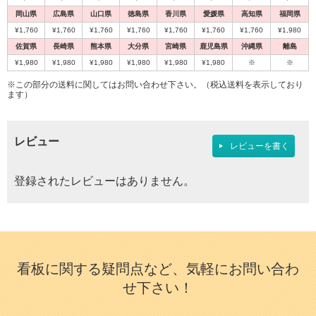
岡山県
広島県
山口県
徳島県
香川県
愛媛県
高知県
福岡県
¥1,760
¥1,760
¥1,760
¥1,760
¥1,760
¥1,760
¥1,760
¥1,980
佐賀県
長崎県
熊本県
大分県
宮崎県
鹿児島県
沖縄県
離島
¥1,980
¥1,980
¥1,980
¥1,980
¥1,980
¥1,980
※
※
※この部分の送料に関してはお問い合わせ下さい。（税込送料を表示しており
ます）
レビュー
レビューを書く
登録されたレビューはありません。
看板に関する疑問点など、気軽にお問い合わ
せ下さい！