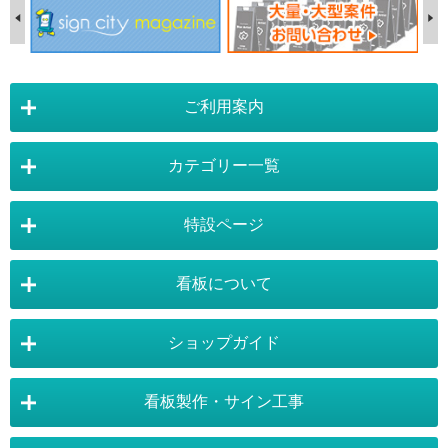
ご利用案内
カテゴリー一覧
店舗詳細情報
特設ページ
電飾スタンド看板
スタンド看板
看板について
スタンド看板：オプション
バナースタンド
電飾看板特設ページ
スタンド看板特設ページ
運営会社 :
株式会社トレード
バックパネル
袖（突出し）看板
〒454-0011 愛知県 名古屋市中川区山王4-5-10
ショップガイド
バナースタンド特設ページ
大型看板・突出看板特設ページ
看板の選び方
看板の種類
TEL:052-265-7603 FAX:052-350-2662
自立看板
フロアサイン／路面表示
ポスターフレーム特設ページ
LEDライトパネル特設ページ
お気軽にお問い合わせ下さい。
看板製作・サイン工事
看板設置のきまり
看板の用語集
壁面看板
LEDライトパネル
利用規約
ご利用ガイド
お問合せ
イーゼルスタンド特設ページ
ホワイトボード特設ページ
看板で集客
おもしろ看板