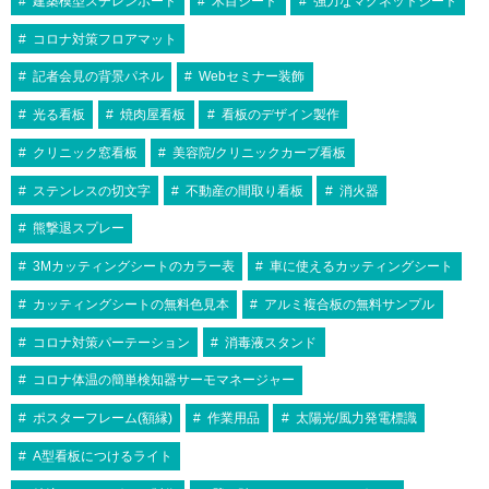
建築模型スチレンボード
木目シート
強力なマグネットシート
コロナ対策フロアマット
記者会見の背景パネル
Webセミナー装飾
光る看板
焼肉屋看板
看板のデザイン製作
クリニック窓看板
美容院/クリニックカーブ看板
ステンレスの切文字
不動産の間取り看板
消火器
熊撃退スプレー
3Mカッティングシートのカラー表
車に使えるカッティングシート
カッティングシートの無料色見本
アルミ複合板の無料サンプル
コロナ対策パーテーション
消毒液スタンド
コロナ体温の簡単検知器サーモマネージャー
ポスターフレーム(額縁)
作業用品
太陽光/風力発電標識
A型看板につけるライト